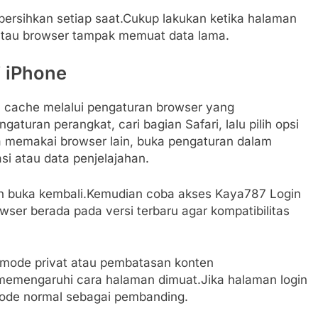
bersihkan setiap saat.Cukup lakukan ketika halaman
 atau browser tampak memuat data lama.
 iPhone
 cache melalui pengaturan browser yang
aturan perangkat, cari bagian Safari, lalu pilih opsi
a memakai browser lain, buka pengaturan dalam
si atau data penjelajahan.
an buka kembali.Kemudian coba akses Kaya787 Login
wser berada pada versi terbaru agar kompatibilitas
mode privat atau pembatasan konten
 memengaruhi cara halaman dimuat.Jika halaman login
mode normal sebagai pembanding.