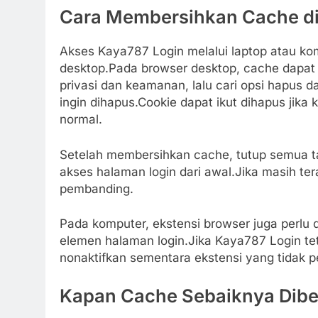
Cara Membersihkan Cache di
Akses Kaya787 Login melalui laptop atau k
desktop.Pada browser desktop, cache dapat 
privasi dan keamanan, lalu cari opsi hapus d
ingin dihapus.Cookie dapat ikut dihapus jika 
normal.
Setelah membersihkan cache, tutup semua ta
akses halaman login dari awal.Jika masih te
pembanding.
Pada komputer, ekstensi browser juga perlu
elemen halaman login.Jika Kaya787 Login tet
nonaktifkan sementara ekstensi yang tidak p
Kapan Cache Sebaiknya Dibe