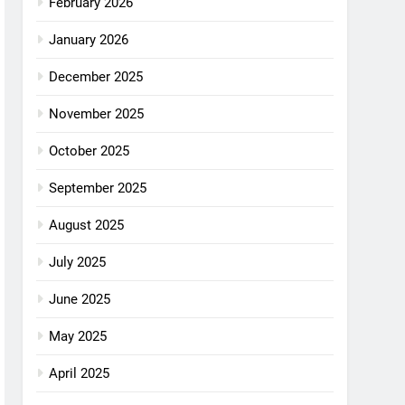
February 2026
January 2026
December 2025
November 2025
October 2025
September 2025
August 2025
July 2025
June 2025
May 2025
April 2025