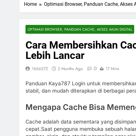
Home
Optimasi Browser, Panduan Cache, Akses A
OPTIMASI BROWSER, PANDUAN CACHE, AKSES AKUN DIGITAL
Cara Membersihkan Cac
Lebih Lancar
0
1666572
2 Months Ago
17 Mins
Panduan Kaya787 Login untuk membersihkan 
stabil, dan mudah diterapkan di berbagai per
Mengapa Cache Bisa Memeng
Cache adalah data sementara yang disimpan
cepat.Saat pengguna membuka sebuah halam