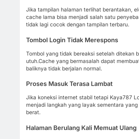
Jika tampilan halaman terlihat berantakan, el
cache lama bisa menjadi salah satu penyeb
tidak lagi cocok dengan tampilan terbaru.
Tombol Login Tidak Merespons
Tombol yang tidak bereaksi setelah ditekan 
utuh.Cache yang bermasalah dapat membuat 
baliknya tidak berjalan normal.
Proses Masuk Terasa Lambat
Jika koneksi internet stabil tetapi Kaya787
menjadi langkah yang layak sementara yang
berat.
Halaman Berulang Kali Memuat Ulang