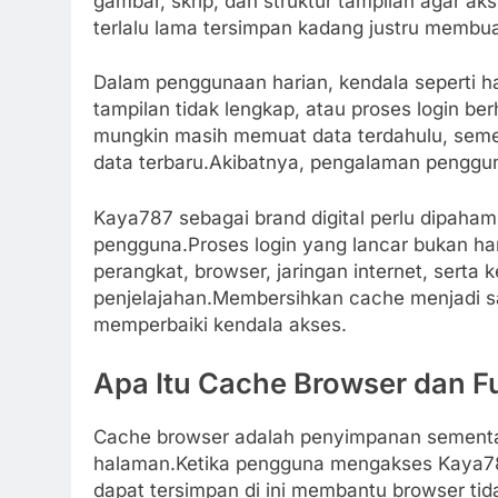
gambar, skrip, dan struktur tampilan agar ak
terlalu lama tersimpan kadang justru membua
Dalam penggunaan harian, kendala seperti h
tampilan tidak lengkap, atau proses login b
mungkin masih memuat data terdahulu, sem
data terbaru.Akibatnya, pengalaman penggun
Kaya787 sebagai brand digital perlu dipaham
pengguna.Proses login yang lancar bukan hany
perangkat, browser, jaringan internet, sert
penjelajahan.Membersihkan cache menjadi s
memperbaiki kendala akses.
Apa Itu Cache Browser dan F
Cache browser adalah penyimpanan sement
halaman.Ketika pengguna mengakses Kaya787
dapat tersimpan di ini membantu browser ti