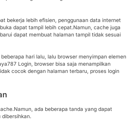
t bekerja lebih efisien, penggunaan data internet
ibuka dapat tampil lebih cepat.Namun, cache juga
erbarui dapat membuat halaman tampil tidak sesuai
beberapa hari lalu, lalu browser menyimpan elemen
ya787 Login, browser bisa saja menampilkan
tidak cocok dengan halaman terbaru, proses login
an
 cache.Namun, ada beberapa tanda yang dapat
 dibersihkan.