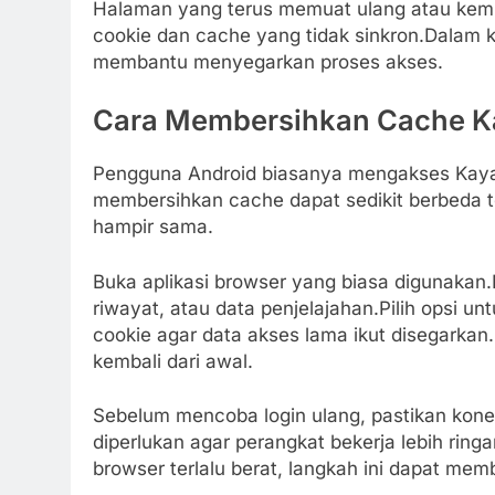
Halaman yang terus memuat ulang atau kemba
cookie dan cache yang tidak sinkron.Dalam k
membantu menyegarkan proses akses.
Cara Membersihkan Cache Ka
Pengguna Android biasanya mengakses Kaya
membersihkan cache dapat sedikit berbeda t
hampir sama.
Buka aplikasi browser yang biasa digunakan.
riwayat, atau data penjelajahan.Pilih opsi u
cookie agar data akses lama ikut disegarkan
kembali dari awal.
Sebelum mencoba login ulang, pastikan koneksi
diperlukan agar perangkat bekerja lebih rin
browser terlalu berat, langkah ini dapat mem