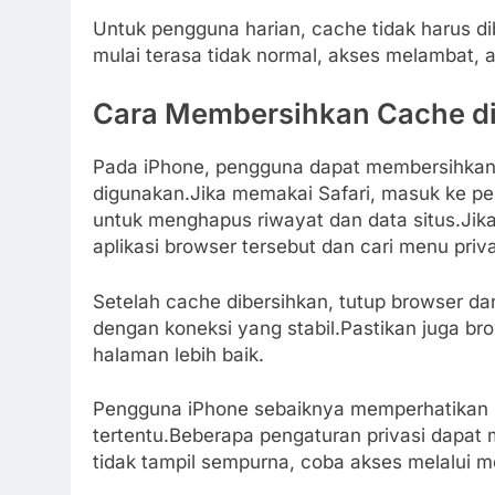
Untuk pengguna harian, cache tidak harus di
mulai terasa tidak normal, akses melambat,
Cara Membersihkan Cache di
Pada iPhone, pengguna dapat membersihkan
digunakan.Jika memakai Safari, masuk ke peng
untuk menghapus riwayat dan data situs.Jik
aplikasi browser tersebut dan cari menu priva
Setelah cache dibersihkan, tutup browser d
dengan koneksi yang stabil.Pastikan juga bro
halaman lebih baik.
Pengguna iPhone sebaiknya memperhatikan 
tertentu.Beberapa pengaturan privasi dapat
tidak tampil sempurna, coba akses melalui 