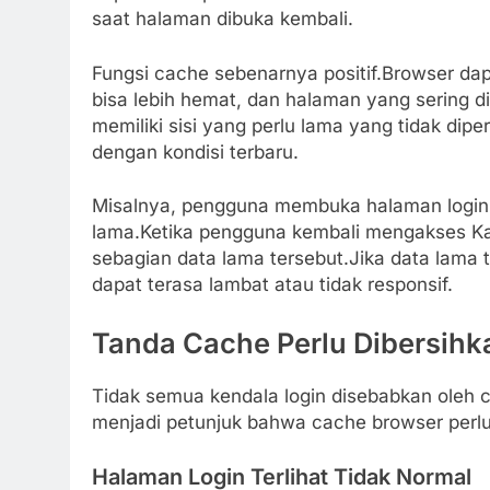
saat halaman dibuka kembali.
Fungsi cache sebenarnya positif.Browser dapa
bisa lebih hemat, dan halaman yang sering d
memiliki sisi yang perlu lama yang tidak dip
dengan kondisi terbaru.
Misalnya, pengguna membuka halaman login 
lama.Ketika pengguna kembali mengakses Ka
sebagian data lama tersebut.Jika data lama 
dapat terasa lambat atau tidak responsif.
Tanda Cache Perlu Dibersihk
Tidak semua kendala login disebabkan oleh
menjadi petunjuk bahwa cache browser perlu
Halaman Login Terlihat Tidak Normal