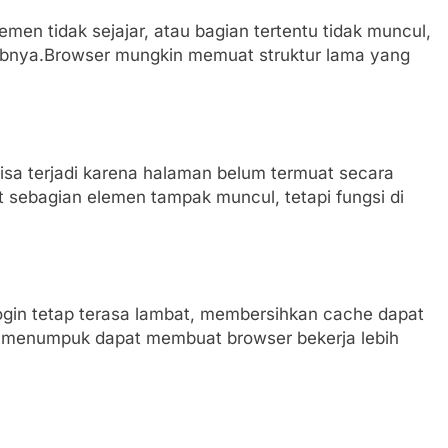
emen tidak sejajar, atau bagian tertentu tidak muncul,
abnya.Browser mungkin memuat struktur lama yang
bisa terjadi karena halaman belum termuat secara
sebagian elemen tampak muncul, tetapi fungsi di
 Login tetap terasa lambat, membersihkan cache dapat
 menumpuk dapat membuat browser bekerja lebih