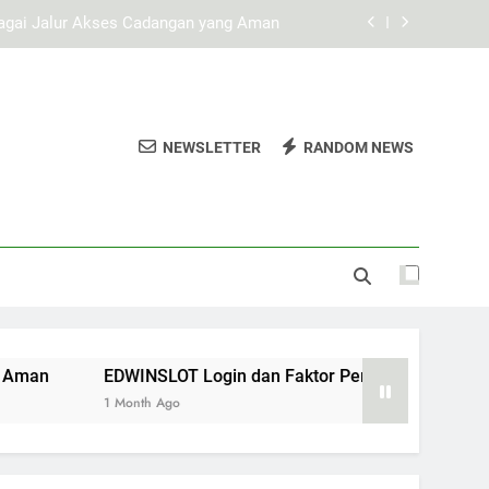
ebagai Jalur Akses Cadangan yang Aman
nting dalam Menjaga Stabilitas Akses
slot dengan Mudah, Aman, dan Efisien
NEWSLETTER
RANDOM NEWS
er-Friendly untuk Akses Lebih Terarah
ebagai Jalur Akses Cadangan yang Aman
etworks.
nting dalam Menjaga Stabilitas Akses
slot dengan Mudah, Aman, dan Efisien
EDWINSLOT Login dan Faktor Penting dalam Menjaga Stabilit
1 Month Ago