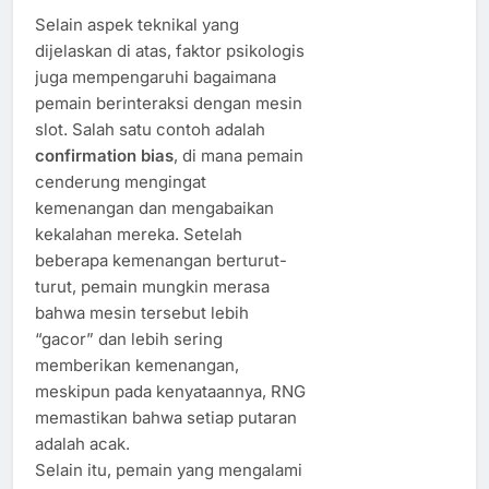
Selain aspek teknikal yang
dijelaskan di atas, faktor psikologis
juga mempengaruhi bagaimana
pemain berinteraksi dengan mesin
slot. Salah satu contoh adalah
confirmation bias
, di mana pemain
cenderung mengingat
kemenangan dan mengabaikan
kekalahan mereka. Setelah
beberapa kemenangan berturut-
turut, pemain mungkin merasa
bahwa mesin tersebut lebih
“gacor” dan lebih sering
memberikan kemenangan,
meskipun pada kenyataannya, RNG
memastikan bahwa setiap putaran
adalah acak.
Selain itu, pemain yang mengalami