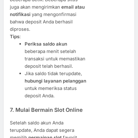
juga akan mengirimkan
email atau
notifikasi
yang mengonfirmasi
bahwa deposit Anda berhasil
diproses.
Tips
:
Periksa saldo akun
beberapa menit setelah
transaksi untuk memastikan
deposit telah berhasil.
Jika saldo tidak terupdate,
hubungi layanan pelanggan
untuk memeriksa status
deposit Anda.
7.
Mulai Bermain Slot Online
Setelah saldo akun Anda
terupdate, Anda dapat segera
memilih
permainan slot
favorit