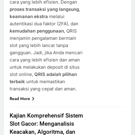
cara yang lebih efisien. Dengan
proses transaksi yang langsung
,
keamanan ekstra
melalui
autentikasi dua faktor (2FA), dan
kemudahan penggunaan
, QRIS
menjamin pengalaman bermain
slot yang lebih lancar tanpa
gangguan. Jadi, jika Anda mencari
cara yang lebih efisien dan aman
untuk melakukan deposit di situs
slot online,
QRIS adalah pilihan
terbaik
untuk memastikan
transaksi yang cepat dan aman.
Read More
Kajian Komprehensif Sistem
Slot Gacor: Menganalisis
Keacakan, Algoritma, dan