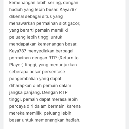
kemenangan lebih sering, dengan
hadiah yang lebih besar. Kaya787
dikenal sebagai situs yang
menawarkan permainan slot gacor,
yang berarti pemain memiliki
peluang lebih tinggi untuk
mendapatkan kemenangan besar.
Kaya787 menyediakan berbagai
permainan dengan RTP (Return to
Player) tinggi, yang menunjukkan
seberapa besar persentase
pengembalian yang dapat
diharapkan oleh pemain dalam
jangka panjang. Dengan RTP
tinggi, pemain dapat merasa lebih
percaya diri dalam bermain, karena
mereka memiliki peluang lebih
besar untuk memenangkan hadiah.