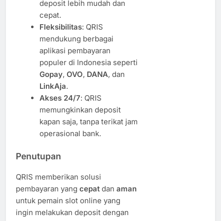
deposit lebih mudah dan
cepat.
Fleksibilitas
: QRIS
mendukung berbagai
aplikasi pembayaran
populer di Indonesia seperti
Gopay
,
OVO
,
DANA
, dan
LinkAja
.
Akses 24/7
: QRIS
memungkinkan deposit
kapan saja, tanpa terikat jam
operasional bank.
Penutupan
QRIS memberikan solusi
pembayaran yang
cepat
dan
aman
untuk pemain slot online yang
ingin melakukan deposit dengan