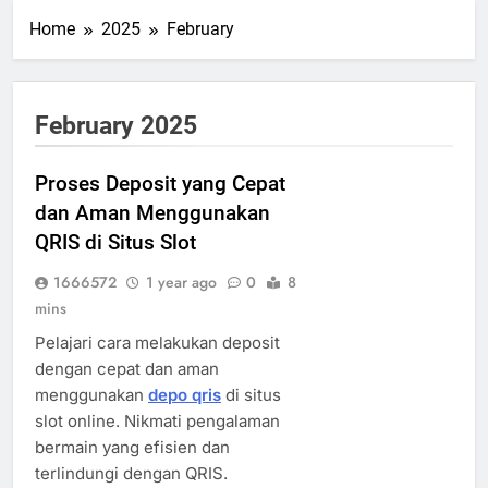
Home
2025
February
February 2025
Proses Deposit yang Cepat
dan Aman Menggunakan
QRIS di Situs Slot
1666572
1 year ago
0
8
mins
Pelajari cara melakukan deposit
dengan cepat dan aman
menggunakan
depo qris
di situs
slot online. Nikmati pengalaman
bermain yang efisien dan
terlindungi dengan QRIS.