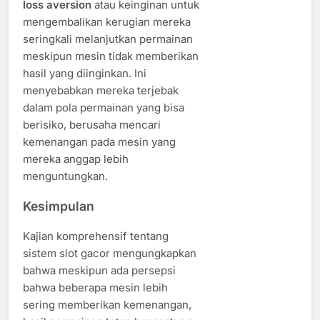
loss aversion
atau keinginan untuk
mengembalikan kerugian mereka
seringkali melanjutkan permainan
meskipun mesin tidak memberikan
hasil yang diinginkan. Ini
menyebabkan mereka terjebak
dalam pola permainan yang bisa
berisiko, berusaha mencari
kemenangan pada mesin yang
mereka anggap lebih
menguntungkan.
Kesimpulan
Kajian komprehensif tentang
sistem slot gacor mengungkapkan
bahwa meskipun ada persepsi
bahwa beberapa mesin lebih
sering memberikan kemenangan,