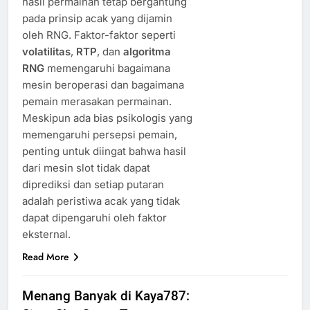
hasil permainan tetap bergantung
pada prinsip acak yang dijamin
oleh RNG. Faktor-faktor seperti
volatilitas
,
RTP
, dan
algoritma
RNG
memengaruhi bagaimana
mesin beroperasi dan bagaimana
pemain merasakan permainan.
Meskipun ada bias psikologis yang
memengaruhi persepsi pemain,
penting untuk diingat bahwa hasil
dari mesin slot tidak dapat
diprediksi dan setiap putaran
adalah peristiwa acak yang tidak
dapat dipengaruhi oleh faktor
eksternal.
Read More
Menang Banyak di Kaya787: