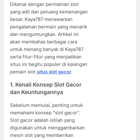
Dikenal dengan permainan slot
yang adil dan peluang kemenangan
besar, Kaya787 menawarkan
pengalaman bermain yang menarik
dan menguntungkan. Artikel ini
akan membahas berbagai cara
untuk menang banyak di Kaya787
serta fitur-fitur yang menjadikan
situs ini begitu populer di kalangan
pemain slot
situs slot gacor
.
1.
Kenali Konsep Slot Gacor
dan Keuntungannya
Sebelum memulai, penting untuk
memahami konsep “slot gacor”.
Slot gacor adalah istilah yang
digunakan untuk menggambarkan
mesin slot yang memberikan