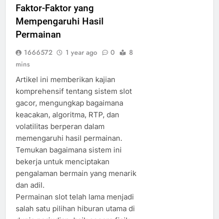
Faktor-Faktor yang
Mempengaruhi Hasil
Permainan
1666572
1 year ago
0
8
mins
Artikel ini memberikan kajian
komprehensif tentang sistem slot
gacor, mengungkap bagaimana
keacakan, algoritma, RTP, dan
volatilitas berperan dalam
memengaruhi hasil permainan.
Temukan bagaimana sistem ini
bekerja untuk menciptakan
pengalaman bermain yang menarik
dan adil.
Permainan slot telah lama menjadi
salah satu pilihan hiburan utama di