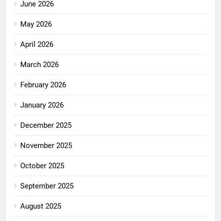
June 2026
May 2026
April 2026
March 2026
February 2026
January 2026
December 2025
November 2025
October 2025
September 2025
August 2025