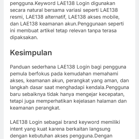
pengguna.Keyword LAE138 Login digunakan
secara natural bersama variasi seperti LAE138
resmi, LAE138 alternatif, LAE138 akses mobile,
dan LAE138 keamanan akun.Penggunaan seperti
ini membuat artikel tetap relevan tanpa terasa
dipaksakan.
Kesimpulan
Panduan sederhana LAE138 Login bagi pengguna
pemula berfokus pada kemudahan memahami
akses, keamanan akun, perangkat yang aman, dan
langkah dasar saat menghadapi kendala.Pengguna
baru sebaiknya tidak hanya mengejar kecepatan,
tetapi juga memperhatikan kejelasan halaman dan
keamanan perangkat.
LAE138 Login sebagai brand keyword memiliki
intent yang kuat karena berkaitan langsung
dengan kebutuhan akses pengguna.Dengan