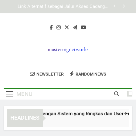
Skip
EDWINSLOT Login dan Faktor Penting dalam
to
Menjaga Stabilitas Akses
content
Cara Akses Login Edwinslot dengan Mudah,
Aman, dan Efisien
TIARA4D Login dengan Sistem yang Ringkas dan
User-Friendly untuk Akses Lebih Terarah
Link Alternatif sebagai Jalur Akses Cadangan
yang Aman
EDWINSLOT Login dan Faktor Penting dalam
Menjaga Stabilitas Akses
Mastering
Dapatkan Pelatihan Jaringan Profesional
Cara Akses Login Edwinslot dengan Mudah,
NEWSLETTER
RANDOM NEWS
Networks
Aman, dan Efisien
Dan Sertifikasi Dari Mastering Networks.
MENU
IARA4D Login dengan Sistem yang Ringkas dan User-Friendly 
HEADLINES
 Weeks Ago