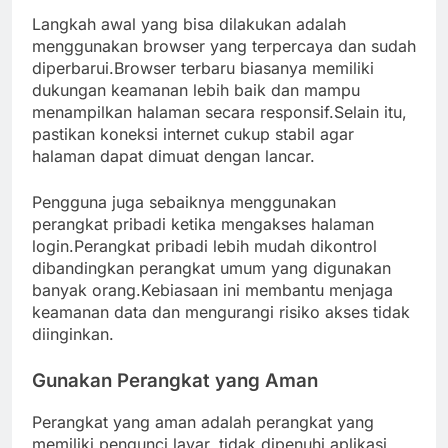
Langkah awal yang bisa dilakukan adalah
menggunakan browser yang terpercaya dan sudah
diperbarui.Browser terbaru biasanya memiliki
dukungan keamanan lebih baik dan mampu
menampilkan halaman secara responsif.Selain itu,
pastikan koneksi internet cukup stabil agar
halaman dapat dimuat dengan lancar.
Pengguna juga sebaiknya menggunakan
perangkat pribadi ketika mengakses halaman
login.Perangkat pribadi lebih mudah dikontrol
dibandingkan perangkat umum yang digunakan
banyak orang.Kebiasaan ini membantu menjaga
keamanan data dan mengurangi risiko akses tidak
diinginkan.
Gunakan Perangkat yang Aman
Perangkat yang aman adalah perangkat yang
memiliki pengunci layar, tidak dipenuhi aplikasi