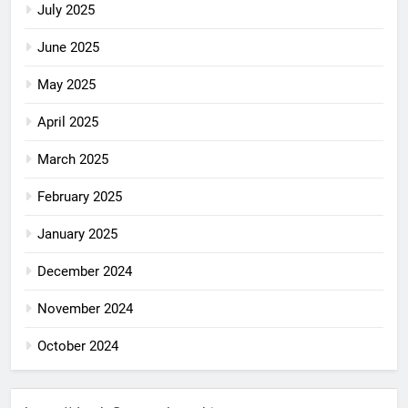
July 2025
June 2025
May 2025
April 2025
March 2025
February 2025
January 2025
December 2024
November 2024
October 2024