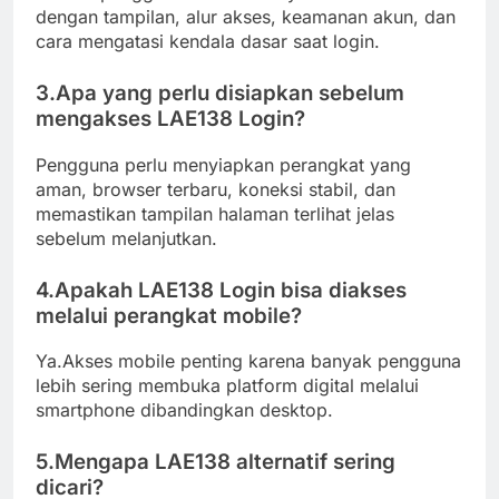
dengan tampilan, alur akses, keamanan akun, dan
cara mengatasi kendala dasar saat login.
3.Apa yang perlu disiapkan sebelum
mengakses LAE138 Login?
Pengguna perlu menyiapkan perangkat yang
aman, browser terbaru, koneksi stabil, dan
memastikan tampilan halaman terlihat jelas
sebelum melanjutkan.
4.Apakah LAE138 Login bisa diakses
melalui perangkat mobile?
Ya.Akses mobile penting karena banyak pengguna
lebih sering membuka platform digital melalui
smartphone dibandingkan desktop.
5.Mengapa LAE138 alternatif sering
dicari?