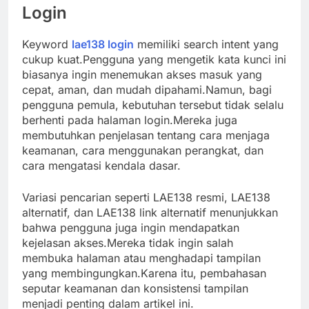
Login
Keyword
lae138 login
memiliki search intent yang
cukup kuat.Pengguna yang mengetik kata kunci ini
biasanya ingin menemukan akses masuk yang
cepat, aman, dan mudah dipahami.Namun, bagi
pengguna pemula, kebutuhan tersebut tidak selalu
berhenti pada halaman login.Mereka juga
membutuhkan penjelasan tentang cara menjaga
keamanan, cara menggunakan perangkat, dan
cara mengatasi kendala dasar.
Variasi pencarian seperti LAE138 resmi, LAE138
alternatif, dan LAE138 link alternatif menunjukkan
bahwa pengguna juga ingin mendapatkan
kejelasan akses.Mereka tidak ingin salah
membuka halaman atau menghadapi tampilan
yang membingungkan.Karena itu, pembahasan
seputar keamanan dan konsistensi tampilan
menjadi penting dalam artikel ini.