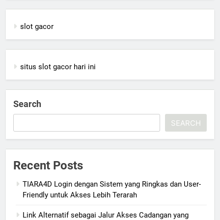
slot gacor
situs slot gacor hari ini
Search
SEARCH
Recent Posts
TIARA4D Login dengan Sistem yang Ringkas dan User-
Friendly untuk Akses Lebih Terarah
Link Alternatif sebagai Jalur Akses Cadangan yang