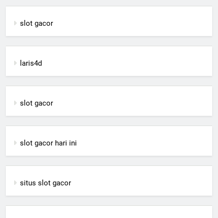
slot gacor
laris4d
slot gacor
slot gacor hari ini
situs slot gacor