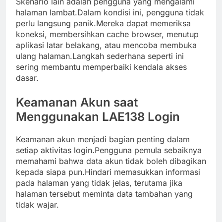
Skenario lain adalah pengguna yang mengalami
halaman lambat.Dalam kondisi ini, pengguna tidak
perlu langsung panik.Mereka dapat memeriksa
koneksi, membersihkan cache browser, menutup
aplikasi latar belakang, atau mencoba membuka
ulang halaman.Langkah sederhana seperti ini
sering membantu memperbaiki kendala akses
dasar.
Keamanan Akun saat
Menggunakan LAE138 Login
Keamanan akun menjadi bagian penting dalam
setiap aktivitas login.Pengguna pemula sebaiknya
memahami bahwa data akun tidak boleh dibagikan
kepada siapa pun.Hindari memasukkan informasi
pada halaman yang tidak jelas, terutama jika
halaman tersebut meminta data tambahan yang
tidak wajar.