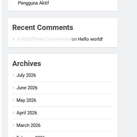
Pengguna Aktif
Recent Comments
A WordPress Commenter
on
Hello world!
Archives
July 2026
June 2026
May 2026
April 2026
March 2026