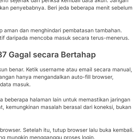
henti sejenak dan periksa kembali data akun. Jangan
kan penyebabnya. Beri jeda beberapa menit sebelum
tap aman dan menghindari pembatasan tambahan.
ktif daripada mencoba masuk secara terus-menerus.
7 Gagal secara Bertahap
un benar. Ketik username atau email secara manual,
Jangan hanya mengandalkan auto-fill browser,
 data masuk.
ka beberapa halaman lain untuk memastikan jaringan
bat, kemungkinan masalah berasal dari koneksi, bukan
rowser. Setelah itu, tutup browser lalu buka kembali.
ng mungkin mengganggu proses login.