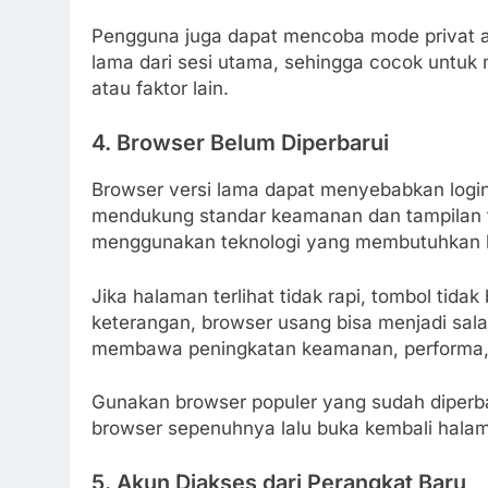
Pengguna juga dapat mencoba mode privat a
lama dari sesi utama, sehingga cocok untuk
atau faktor lain.
4. Browser Belum Diperbarui
Browser versi lama dapat menyebabkan logi
mendukung standar keamanan dan tampilan te
menggunakan teknologi yang membutuhkan ko
Jika halaman terlihat tidak rapi, tombol tidak 
keterangan, browser usang bisa menjadi sa
membawa peningkatan keamanan, performa, 
Gunakan browser populer yang sudah diperba
browser sepenuhnya lalu buka kembali halam
5. Akun Diakses dari Perangkat Baru