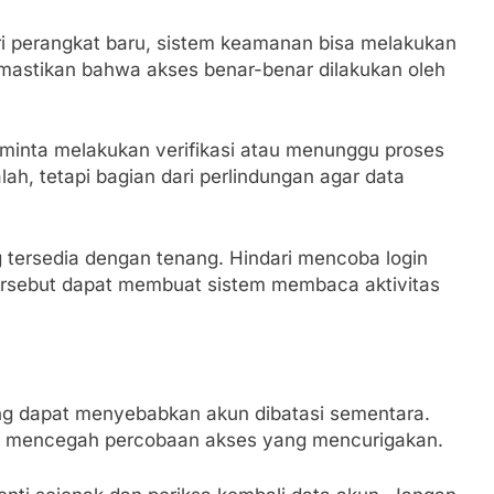
i perangkat baru, sistem keamanan bisa melakukan
mastikan bahwa akses benar-benar dilakukan oleh
iminta melakukan verifikasi atau menunggu proses
lah, tetapi bagian dari perlindungan agar data
ang tersedia dengan tenang. Hindari mencoba login
 tersebut dapat membuat sistem membaca aktivitas
g dapat menyebabkan akun dibatasi sementara.
 mencegah percobaan akses yang mencurigakan.