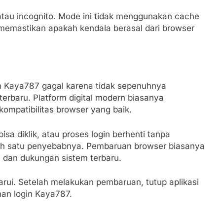
tau incognito. Mode ini tidak menggunakan cache
 memastikan apakah kendala berasal dari browser
n Kaya787 gagal karena tidak sepenuhnya
rbaru. Platform digital modern biasanya
mpatibilitas browser yang baik.
bisa diklik, atau proses login berhenti tanpa
lah satu penyebabnya. Pembaruan browser biasanya
dan dukungan sistem terbaru.
rui. Setelah melakukan pembaruan, tutup aplikasi
an login Kaya787.