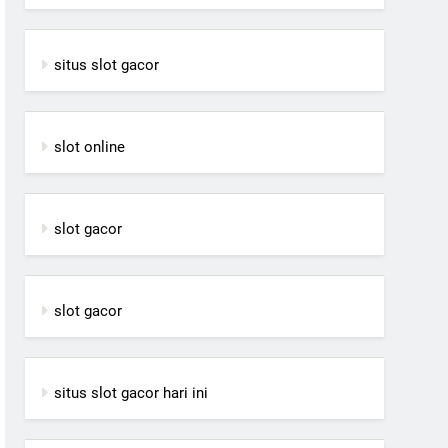
situs slot gacor
slot online
slot gacor
slot gacor
situs slot gacor hari ini