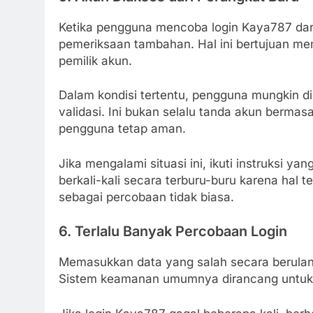
Ketika pengguna mencoba login Kaya787 dar
pemeriksaan tambahan. Hal ini bertujuan me
pemilik akun.
Dalam kondisi tertentu, pengguna mungkin d
validasi. Ini bukan selalu tanda akun bermasa
pengguna tetap aman.
Jika mengalami situasi ini, ikuti instruksi y
berkali-kali secara terburu-buru karena hal
sebagai percobaan tidak biasa.
6. Terlalu Banyak Percobaan Login
Memasukkan data yang salah secara berulan
Sistem keamanan umumnya dirancang untuk