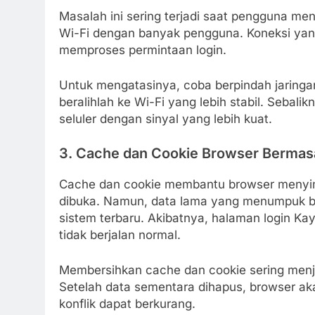
Masalah ini sering terjadi saat pengguna men
Wi-Fi dengan banyak pengguna. Koneksi yan
memproses permintaan login.
Untuk mengatasinya, coba berpindah jaringa
beralihlah ke Wi-Fi yang lebih stabil. Sebali
seluler dengan sinyal yang lebih kuat.
3. Cache dan Cookie Browser Bermas
Cache dan cookie membantu browser menyim
dibuka. Namun, data lama yang menumpuk bi
sistem terbaru. Akibatnya, halaman login K
tidak berjalan normal.
Membersihkan cache dan cookie sering menjad
Setelah data sementara dihapus, browser ak
konflik dapat berkurang.