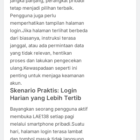
jangka panjang, perangkat pribadi
tetap menjadi pilihan terbaik.
Pengguna juga perlu
memperhatikan tampilan halaman
login.Jika halaman terlihat berbeda
dari biasanya, instruksi terasa
janggal, atau ada permintaan data
yang tidak relevan, hentikan
proses dan lakukan pengecekan
ulang.Kewaspadaan seperti ini
penting untuk menjaga keamanan
akun.
Skenario Praktis: Login
Harian yang Lebih Tertib
Bayangkan seorang pengguna aktif
membuka LAE138 setiap pagi
melalui smartphone pribadi.Suatu
hari, halaman login terasa lambat
dan tombol masuk tidak langsung