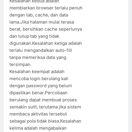
Kesalahan kedua adalah
membiarkan browser terlalu penuh
dengan tab, cache, dan data
lama.Jika halaman mulai terasa
berat, bersihkan cache seperlunya
dan tutup tab yang tidak
digunakan.Kesalahan ketiga adalah
terlalu mengandalkan auto-fill
tanpa memeriksa data yang
tersimpan.
Kesalahan keempat adalah
mencoba login berulang kali
dengan password yang belum
dipastikan benar.Percobaan
berulang dapat membuat proses
semakin sulit, terutama jika sistem
membaca aktivitas tersebut
sebagai pola tidak biasa.Kesalahan
kelima adalah mengabaikan