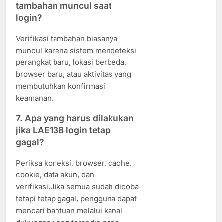
tambahan muncul saat
login?
Verifikasi tambahan biasanya
muncul karena sistem mendeteksi
perangkat baru, lokasi berbeda,
browser baru, atau aktivitas yang
membutuhkan konfirmasi
keamanan.
7. Apa yang harus dilakukan
jika LAE138 login tetap
gagal?
Periksa koneksi, browser, cache,
cookie, data akun, dan
verifikasi.Jika semua sudah dicoba
tetapi tetap gagal, pengguna dapat
mencari bantuan melalui kanal