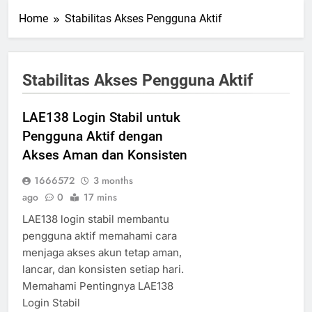
Home
Stabilitas Akses Pengguna Aktif
Stabilitas Akses Pengguna Aktif
LAE138 Login Stabil untuk
Pengguna Aktif dengan
Akses Aman dan Konsisten
1666572
3 months
ago
0
17 mins
LAE138 login stabil membantu
pengguna aktif memahami cara
menjaga akses akun tetap aman,
lancar, dan konsisten setiap hari.
Memahami Pentingnya LAE138
Login Stabil