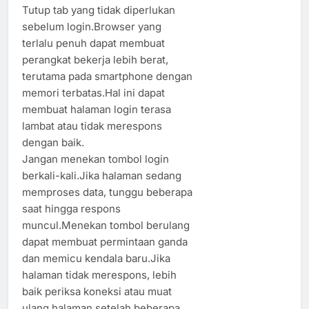
Tutup tab yang tidak diperlukan
sebelum login.Browser yang
terlalu penuh dapat membuat
perangkat bekerja lebih berat,
terutama pada smartphone dengan
memori terbatas.Hal ini dapat
membuat halaman login terasa
lambat atau tidak merespons
dengan baik.
Jangan menekan tombol login
berkali-kali.Jika halaman sedang
memproses data, tunggu beberapa
saat hingga respons
muncul.Menekan tombol berulang
dapat membuat permintaan ganda
dan memicu kendala baru.Jika
halaman tidak merespons, lebih
baik periksa koneksi atau muat
ulang halaman setelah beberapa