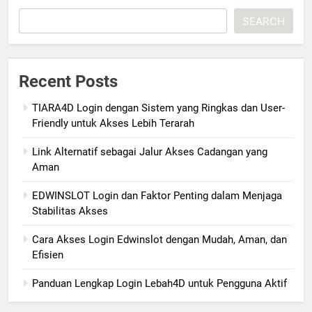
SEARCH
Recent Posts
TIARA4D Login dengan Sistem yang Ringkas dan User-
Friendly untuk Akses Lebih Terarah
Link Alternatif sebagai Jalur Akses Cadangan yang
Aman
EDWINSLOT Login dan Faktor Penting dalam Menjaga
Stabilitas Akses
Cara Akses Login Edwinslot dengan Mudah, Aman, dan
Efisien
Panduan Lengkap Login Lebah4D untuk Pengguna Aktif