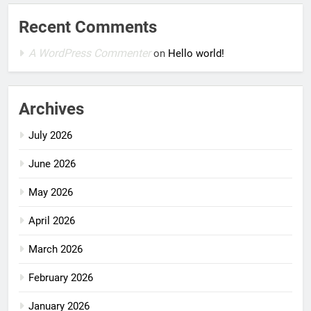
Recent Comments
A WordPress Commenter
on
Hello world!
Archives
July 2026
June 2026
May 2026
April 2026
March 2026
February 2026
January 2026