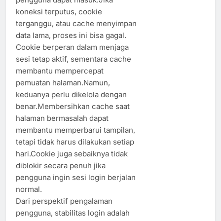
koneksi terputus, cookie
terganggu, atau cache menyimpan
data lama, proses ini bisa gagal.
Cookie berperan dalam menjaga
sesi tetap aktif, sementara cache
membantu mempercepat
pemuatan halaman.Namun,
keduanya perlu dikelola dengan
benar.Membersihkan cache saat
halaman bermasalah dapat
membantu memperbarui tampilan,
tetapi tidak harus dilakukan setiap
hari.Cookie juga sebaiknya tidak
diblokir secara penuh jika
pengguna ingin sesi login berjalan
normal.
Dari perspektif pengalaman
pengguna, stabilitas login adalah