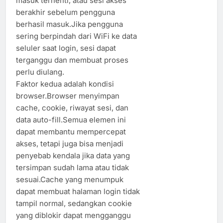
masuk terhenti, atau sesi akses
berakhir sebelum pengguna
berhasil masuk.Jika pengguna
sering berpindah dari WiFi ke data
seluler saat login, sesi dapat
terganggu dan membuat proses
perlu diulang.
Faktor kedua adalah kondisi
browser.Browser menyimpan
cache, cookie, riwayat sesi, dan
data auto-fill.Semua elemen ini
dapat membantu mempercepat
akses, tetapi juga bisa menjadi
penyebab kendala jika data yang
tersimpan sudah lama atau tidak
sesuai.Cache yang menumpuk
dapat membuat halaman login tidak
tampil normal, sedangkan cookie
yang diblokir dapat mengganggu