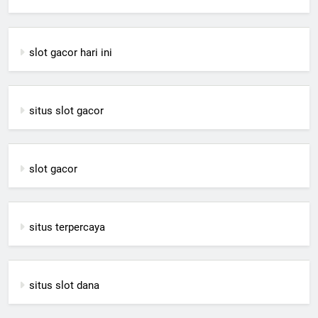
slot gacor hari ini
situs slot gacor
slot gacor
situs terpercaya
situs slot dana