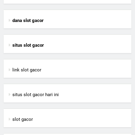
dana slot gacor
situs slot gacor
link slot gacor
situs slot gacor hari ini
slot gacor