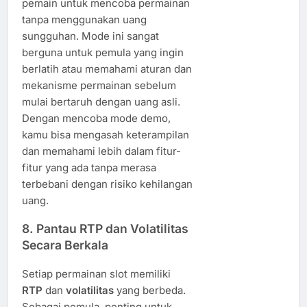
pemain untuk mencoba permainan
tanpa menggunakan uang
sungguhan. Mode ini sangat
berguna untuk pemula yang ingin
berlatih atau memahami aturan dan
mekanisme permainan sebelum
mulai bertaruh dengan uang asli.
Dengan mencoba mode demo,
kamu bisa mengasah keterampilan
dan memahami lebih dalam fitur-
fitur yang ada tanpa merasa
terbebani dengan risiko kehilangan
uang.
8.
Pantau RTP dan Volatilitas
Secara Berkala
Setiap permainan slot memiliki
RTP
dan
volatilitas
yang berbeda.
Sebagai pemula, penting untuk