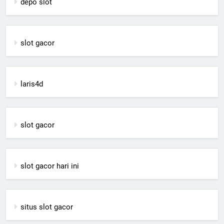
depo slot
slot gacor
laris4d
slot gacor
slot gacor hari ini
situs slot gacor