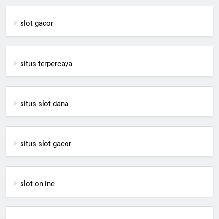
slot gacor
situs terpercaya
situs slot dana
situs slot gacor
slot online