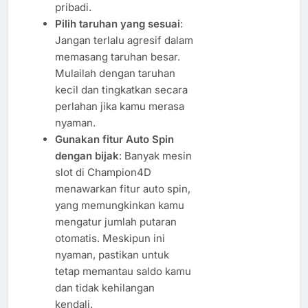
pribadi.
Pilih taruhan yang sesuai
:
Jangan terlalu agresif dalam
memasang taruhan besar.
Mulailah dengan taruhan
kecil dan tingkatkan secara
perlahan jika kamu merasa
nyaman.
Gunakan fitur Auto Spin
dengan bijak
: Banyak mesin
slot di Champion4D
menawarkan fitur auto spin,
yang memungkinkan kamu
mengatur jumlah putaran
otomatis. Meskipun ini
nyaman, pastikan untuk
tetap memantau saldo kamu
dan tidak kehilangan
kendali.