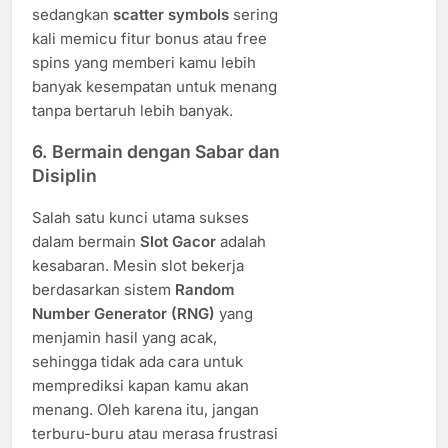
sedangkan
scatter symbols
sering
kali memicu fitur bonus atau free
spins yang memberi kamu lebih
banyak kesempatan untuk menang
tanpa bertaruh lebih banyak.
6.
Bermain dengan Sabar dan
Disiplin
Salah satu kunci utama sukses
dalam bermain
Slot Gacor
adalah
kesabaran. Mesin slot bekerja
berdasarkan sistem
Random
Number Generator (RNG)
yang
menjamin hasil yang acak,
sehingga tidak ada cara untuk
memprediksi kapan kamu akan
menang. Oleh karena itu, jangan
terburu-buru atau merasa frustrasi