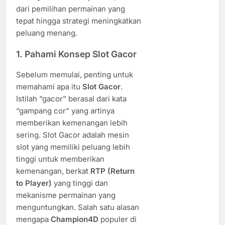
dari pemilihan permainan yang
tepat hingga strategi meningkatkan
peluang menang.
1.
Pahami Konsep Slot Gacor
Sebelum memulai, penting untuk
memahami apa itu
Slot Gacor
.
Istilah “gacor” berasal dari kata
“gampang cor” yang artinya
memberikan kemenangan lebih
sering. Slot Gacor adalah mesin
slot yang memiliki peluang lebih
tinggi untuk memberikan
kemenangan, berkat
RTP (Return
to Player)
yang tinggi dan
mekanisme permainan yang
menguntungkan. Salah satu alasan
mengapa
Champion4D
populer di