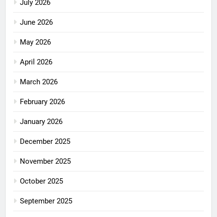
July 2026
June 2026
May 2026
April 2026
March 2026
February 2026
January 2026
December 2025
November 2025
October 2025
September 2025