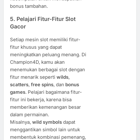
bonus tambahan.
5.
Pelajari Fitur-Fitur Slot
Gacor
Setiap mesin slot memiliki fitur-
fitur khusus yang dapat
meningkatkan peluang menang. Di
Champion4D, kamu akan
menemukan berbagai slot dengan
fitur menarik seperti
wilds
,
scatters
,
free spins
, dan
bonus
games
. Pelajari bagaimana fitur-
fitur ini bekerja, karena bisa
memberikan kemenangan besar
dalam permainan.
Misalnya,
wild symbols
dapat
menggantikan simbol lain untuk
membentuk kombinasi pemenang,