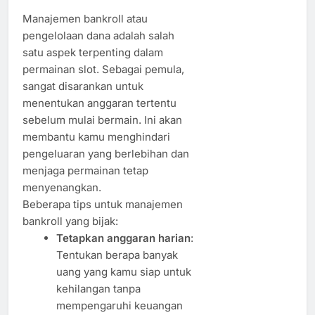
Manajemen bankroll atau
pengelolaan dana adalah salah
satu aspek terpenting dalam
permainan slot. Sebagai pemula,
sangat disarankan untuk
menentukan anggaran tertentu
sebelum mulai bermain. Ini akan
membantu kamu menghindari
pengeluaran yang berlebihan dan
menjaga permainan tetap
menyenangkan.
Beberapa tips untuk manajemen
bankroll yang bijak:
Tetapkan anggaran harian
:
Tentukan berapa banyak
uang yang kamu siap untuk
kehilangan tanpa
mempengaruhi keuangan