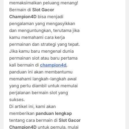
memaksimalkan peluang menang!
Bermain di
Slot Gacor
Champion4D
bisa menjadi
pengalaman yang mengasyikkan
dan menguntungkan, terutama jika
kamu memahami cara kerja
permainan dan strategi yang tepat.
Jika kamu baru mengenal dunia
permainan slot atau baru pertama
kali bermain di
champion4d
,
panduan ini akan membantumu
memahami langkah-langkah awal
yang perlu diambil untuk memulai
perjalanan bermain slot yang
sukses.
Di artikel ini, kami akan
memberikan
panduan lengkap
tentang cara bermain di
Slot Gacor
Champion4D
untuk pemula, mulai