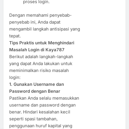
proses login.
Dengan memahami penyebab-
penyebab ini, Anda dapat
mengambil langkah antisipasi yang
tepat.
Tips Praktis untuk Menghindari
Masalah Login di Kaya787
Berikut adalah langkah-langkah
yang dapat Anda lakukan untuk
meminimalkan risiko masalah
login:
1. Gunakan Username dan
Password dengan Benar
Pastikan Anda selalu memasukkan
username dan password dengan
benar. Hindari kesalahan kecil
seperti spasi tambahan,
penggunaan huruf kapital yang