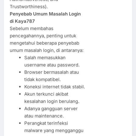
Trustworthiness).
Penyebab Umum Masalah Login
di Kaya787
Sebelum membahas
pencegahannya, penting untuk
mengetahui beberapa penyebab
umum masalah login, di antaranya:
Salah memasukkan
username atau password.
Browser bermasalah atau
tidak kompatibel.
Koneksi internet tidak stabil.
Akun terkunci akibat
kesalahan login berulang.
Adanya gangguan server
atau maintenance.
Perangkat terinfeksi
malware yang mengganggu