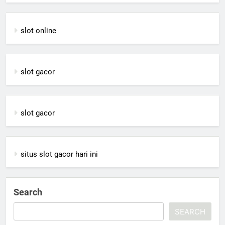
slot online
slot gacor
slot gacor
situs slot gacor hari ini
Search
SEARCH