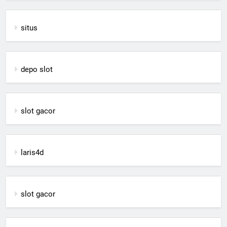
situs
depo slot
slot gacor
laris4d
slot gacor