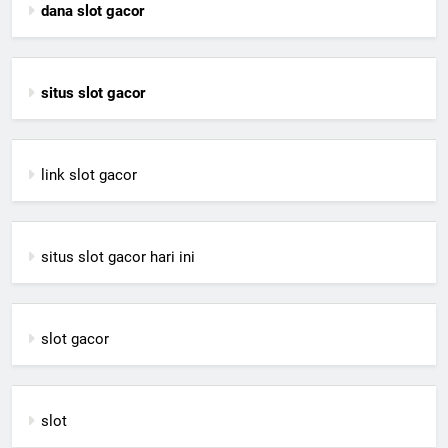
dana slot gacor
situs slot gacor
link slot gacor
situs slot gacor hari ini
slot gacor
slot