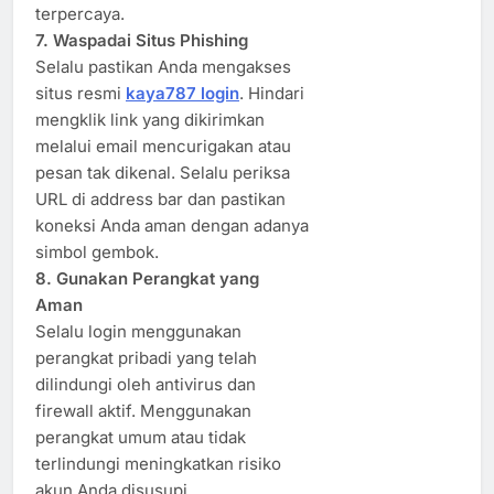
terpercaya.
7. Waspadai Situs Phishing
Selalu pastikan Anda mengakses
situs resmi
kaya787 login
. Hindari
mengklik link yang dikirimkan
melalui email mencurigakan atau
pesan tak dikenal. Selalu periksa
URL di address bar dan pastikan
koneksi Anda aman dengan adanya
simbol gembok.
8. Gunakan Perangkat yang
Aman
Selalu login menggunakan
perangkat pribadi yang telah
dilindungi oleh antivirus dan
firewall aktif. Menggunakan
perangkat umum atau tidak
terlindungi meningkatkan risiko
akun Anda disusupi.