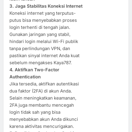
3. Jaga Stabilitas Koneksi Internet
Koneksi internet yang terputus-
putus bisa menyebabkan proses
login terhenti di tengah jalan.
Gunakan jaringan yang stabil,
hindari login melalui Wi-Fi publik
tanpa perlindungan VPN, dan
pastikan sinyal internet Anda kuat
sebelum mengakses Kaya787.
4. Aktifkan Two-Factor
Authentication
Jika tersedia, aktifkan autentikasi
dua faktor (2FA) di akun Anda.
Selain meningkatkan keamanan,
2FA juga membantu mencegah
login tidak sah yang bisa
menyebabkan akun Anda dikunci
karena aktivitas mencurigakan.