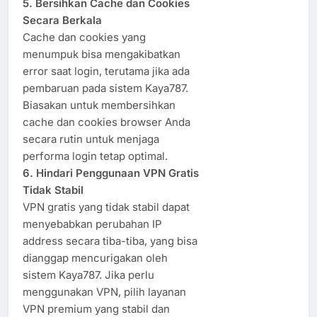
5. Bersihkan Cache dan Cookies
Secara Berkala
Cache dan cookies yang
menumpuk bisa mengakibatkan
error saat login, terutama jika ada
pembaruan pada sistem Kaya787.
Biasakan untuk membersihkan
cache dan cookies browser Anda
secara rutin untuk menjaga
performa login tetap optimal.
6. Hindari Penggunaan VPN Gratis
Tidak Stabil
VPN gratis yang tidak stabil dapat
menyebabkan perubahan IP
address secara tiba-tiba, yang bisa
dianggap mencurigakan oleh
sistem Kaya787. Jika perlu
menggunakan VPN, pilih layanan
VPN premium yang stabil dan