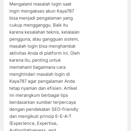
Mengalami masalah login saat
ingin mengakses akun Kaya787
bisa menjadi pengalaman yang
cukup mengganggu. Baik itu
karena kesalahan teknis, kelalaian
pengguna, atau gangguan sistem,
masalah login bisa menghambat
aktivitas Anda di platform ini. Oleh
karena itu, penting untuk
memahami bagaimana cara
menghindari masalah login di
Kaya787 agar pengalaman Anda
tetap nyaman dan efisien. Artikel
ini merangkum berbagai tips
berdasarkan sumber terpercaya
dengan pendekatan SEO-friendly
dan mengikuti prinsip E-E-A-T
(Experience, Expertise,
Authoritativeness, and