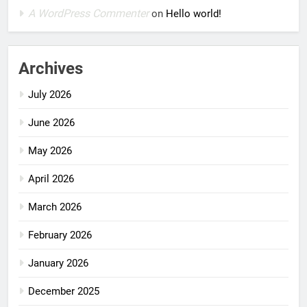
A WordPress Commenter
on
Hello world!
Archives
July 2026
June 2026
May 2026
April 2026
March 2026
February 2026
January 2026
December 2025