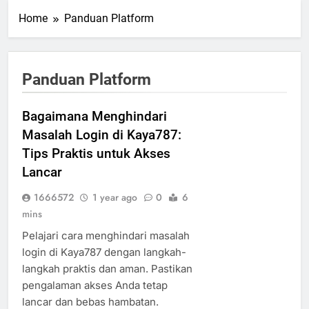
Home
Panduan Platform
Panduan Platform
Bagaimana Menghindari
Masalah Login di Kaya787:
Tips Praktis untuk Akses
Lancar
1666572
1 year ago
0
6
mins
Pelajari cara menghindari masalah
login di Kaya787 dengan langkah-
langkah praktis dan aman. Pastikan
pengalaman akses Anda tetap
lancar dan bebas hambatan.