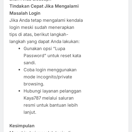
Tindakan Cepat Jika Mengalami
Masalah Login
Jika Anda tetap mengalami kendala
login meski sudah menerapkan
tips di atas, berikut langkah-
langkah yang dapat Anda lakukan:
Gunakan opsi “Lupa
Password” untuk reset kata
sandi.
Coba login menggunakan
mode incognito/private
browsing.
Hubungi layanan pelanggan
Kaya787 melalui saluran
resmi untuk bantuan lebih
lanjut.
Kesimpulan