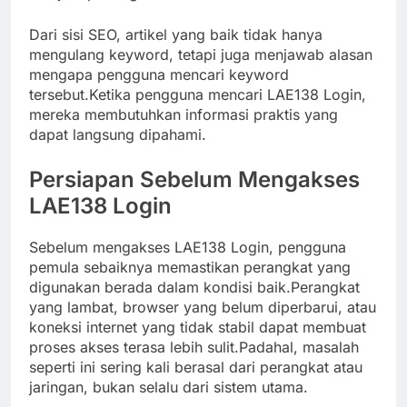
Dari sisi SEO, artikel yang baik tidak hanya
mengulang keyword, tetapi juga menjawab alasan
mengapa pengguna mencari keyword
tersebut.Ketika pengguna mencari LAE138 Login,
mereka membutuhkan informasi praktis yang
dapat langsung dipahami.
Persiapan Sebelum Mengakses
LAE138 Login
Sebelum mengakses LAE138 Login, pengguna
pemula sebaiknya memastikan perangkat yang
digunakan berada dalam kondisi baik.Perangkat
yang lambat, browser yang belum diperbarui, atau
koneksi internet yang tidak stabil dapat membuat
proses akses terasa lebih sulit.Padahal, masalah
seperti ini sering kali berasal dari perangkat atau
jaringan, bukan selalu dari sistem utama.