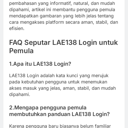
pembahasan yang informatif, natural, dan mudah
dipahami, artikel ini membantu pengguna pemula
mendapatkan gambaran yang lebih jelas tentang
cara mengakses platform secara aman, stabil, dan
efisien.
FAQ Seputar LAE138 Login untuk
Pemula
1.Apa itu LAE138 Login?
LAE138 Login adalah kata kunci yang merujuk
pada kebutuhan pengguna untuk menemukan
akses masuk yang jelas, aman, stabil, dan mudah
dipahami.
2.Mengapa pengguna pemula
membutuhkan panduan LAE138 Login?
Karena pengguna baru biasanya belum familiar