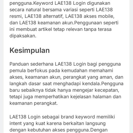
pengguna.Keyword LAE138 Login digunakan
secara natural bersama variasi seperti LAE138
resmi, LAE138 alternatif, LAE138 akses mobile,
dan LAE138 keamanan akun.Penggunaan seperti
ini membuat artikel tetap relevan tanpa terasa
dipaksakan.
Kesimpulan
Panduan sederhana LAE138 Login bagi pengguna
pemula berfokus pada kemudahan memahami
akses, keamanan akun, perangkat yang aman, dan
langkah dasar saat menghadapi kendala.Pengguna
baru sebaiknya tidak hanya mengejar kecepatan,
tetapi juga memperhatikan kejelasan halaman dan
keamanan perangkat.
LAE138 Login sebagai brand keyword memiliki
intent yang kuat karena berkaitan langsung
dengan kebutuhan akses pengguna.Dengan