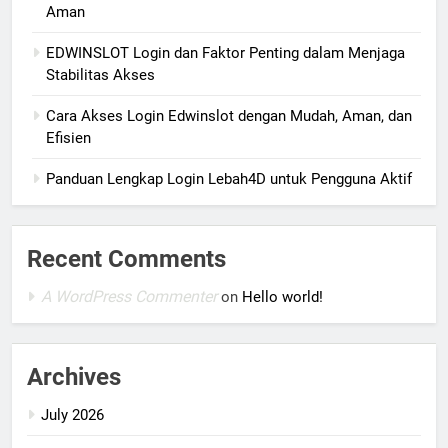
Aman
EDWINSLOT Login dan Faktor Penting dalam Menjaga
Stabilitas Akses
Cara Akses Login Edwinslot dengan Mudah, Aman, dan
Efisien
Panduan Lengkap Login Lebah4D untuk Pengguna Aktif
Recent Comments
A WordPress Commenter
on
Hello world!
Archives
July 2026