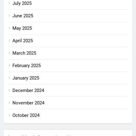
July 2025
June 2025
May 2025
April 2025
March 2025
February 2025
January 2025
December 2024
November 2024
October 2024