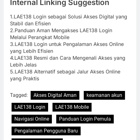
Internal Linking Suggestion
1.LAE138 Login sebagai Solusi Akses Digital yang
Stabil dan Efisien
2.Panduan Aman Mengakses LAE138 Login
Melalui Perangkat Mobile
3.LAE138 Login untuk Pengalaman Akses Online
yang Lebih Efisien
4.LAE138 Resmi dan Cara Mengenali Akses yang
Lebih Jelas
5.LAE138 Alternatif sebagai Jalur Akses Online
yang Praktis
Tagged:
Akses Digital Aman
keamanan akun
LAE138 Login
LAE138 Mobile
Navigasi Online
Panduan Login Pemula
Pengalaman Pengguna Baru