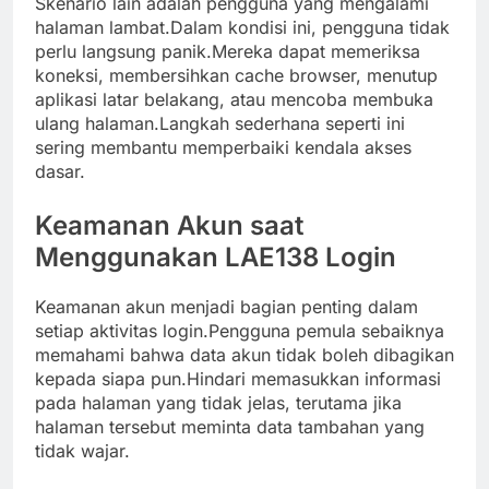
Skenario lain adalah pengguna yang mengalami
halaman lambat.Dalam kondisi ini, pengguna tidak
perlu langsung panik.Mereka dapat memeriksa
koneksi, membersihkan cache browser, menutup
aplikasi latar belakang, atau mencoba membuka
ulang halaman.Langkah sederhana seperti ini
sering membantu memperbaiki kendala akses
dasar.
Keamanan Akun saat
Menggunakan LAE138 Login
Keamanan akun menjadi bagian penting dalam
setiap aktivitas login.Pengguna pemula sebaiknya
memahami bahwa data akun tidak boleh dibagikan
kepada siapa pun.Hindari memasukkan informasi
pada halaman yang tidak jelas, terutama jika
halaman tersebut meminta data tambahan yang
tidak wajar.