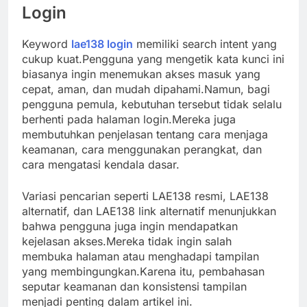
Login
Keyword
lae138 login
memiliki search intent yang
cukup kuat.Pengguna yang mengetik kata kunci ini
biasanya ingin menemukan akses masuk yang
cepat, aman, dan mudah dipahami.Namun, bagi
pengguna pemula, kebutuhan tersebut tidak selalu
berhenti pada halaman login.Mereka juga
membutuhkan penjelasan tentang cara menjaga
keamanan, cara menggunakan perangkat, dan
cara mengatasi kendala dasar.
Variasi pencarian seperti LAE138 resmi, LAE138
alternatif, dan LAE138 link alternatif menunjukkan
bahwa pengguna juga ingin mendapatkan
kejelasan akses.Mereka tidak ingin salah
membuka halaman atau menghadapi tampilan
yang membingungkan.Karena itu, pembahasan
seputar keamanan dan konsistensi tampilan
menjadi penting dalam artikel ini.