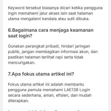
Keyword tersebut biasanya dicari ketika pengguna
ingin memahami jalur akses lain saat halaman
utama mengalami kendala atau sulit dibuka.
6.Bagaimana cara menjaga keamanan
saat login?
Gunakan perangkat pribadi, hindari jaringan
publik, jangan membagikan informasi akun, dan
pastikan halaman terlihat rapi serta tidak
mencurigakan.
7.Apa fokus utama artikel ini?
Fokus utama artikel ini adalah membantu
pengguna pemula memahami LAE138 Login
secara sederhana, aman, efisien, dan mudah
diterapkan.