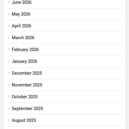
June 2026
May 2026
April 2026
March 2026
February 2026
January 2026
December 2025
November 2025
October 2025
September 2025
August 2025