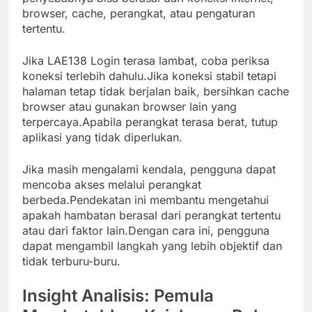
browser, cache, perangkat, atau pengaturan
tertentu.
Jika LAE138 Login terasa lambat, coba periksa
koneksi terlebih dahulu.Jika koneksi stabil tetapi
halaman tetap tidak berjalan baik, bersihkan cache
browser atau gunakan browser lain yang
terpercaya.Apabila perangkat terasa berat, tutup
aplikasi yang tidak diperlukan.
Jika masih mengalami kendala, pengguna dapat
mencoba akses melalui perangkat
berbeda.Pendekatan ini membantu mengetahui
apakah hambatan berasal dari perangkat tertentu
atau dari faktor lain.Dengan cara ini, pengguna
dapat mengambil langkah yang lebih objektif dan
tidak terburu-buru.
Insight Analisis: Pemula