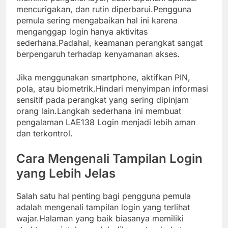
mencurigakan, dan rutin diperbarui.Pengguna
pemula sering mengabaikan hal ini karena
menganggap login hanya aktivitas
sederhana.Padahal, keamanan perangkat sangat
berpengaruh terhadap kenyamanan akses.
Jika menggunakan smartphone, aktifkan PIN,
pola, atau biometrik.Hindari menyimpan informasi
sensitif pada perangkat yang sering dipinjam
orang lain.Langkah sederhana ini membuat
pengalaman LAE138 Login menjadi lebih aman
dan terkontrol.
Cara Mengenali Tampilan Login
yang Lebih Jelas
Salah satu hal penting bagi pengguna pemula
adalah mengenali tampilan login yang terlihat
wajar.Halaman yang baik biasanya memiliki