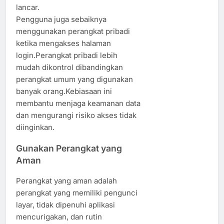
lancar.
Pengguna juga sebaiknya
menggunakan perangkat pribadi
ketika mengakses halaman
login.Perangkat pribadi lebih
mudah dikontrol dibandingkan
perangkat umum yang digunakan
banyak orang.Kebiasaan ini
membantu menjaga keamanan data
dan mengurangi risiko akses tidak
diinginkan.
Gunakan Perangkat yang
Aman
Perangkat yang aman adalah
perangkat yang memiliki pengunci
layar, tidak dipenuhi aplikasi
mencurigakan, dan rutin