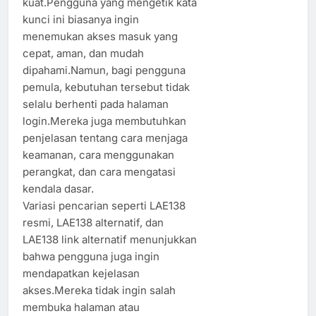
kuat.Pengguna yang mengetik kata
kunci ini biasanya ingin
menemukan akses masuk yang
cepat, aman, dan mudah
dipahami.Namun, bagi pengguna
pemula, kebutuhan tersebut tidak
selalu berhenti pada halaman
login.Mereka juga membutuhkan
penjelasan tentang cara menjaga
keamanan, cara menggunakan
perangkat, dan cara mengatasi
kendala dasar.
Variasi pencarian seperti LAE138
resmi, LAE138 alternatif, dan
LAE138 link alternatif menunjukkan
bahwa pengguna juga ingin
mendapatkan kejelasan
akses.Mereka tidak ingin salah
membuka halaman atau