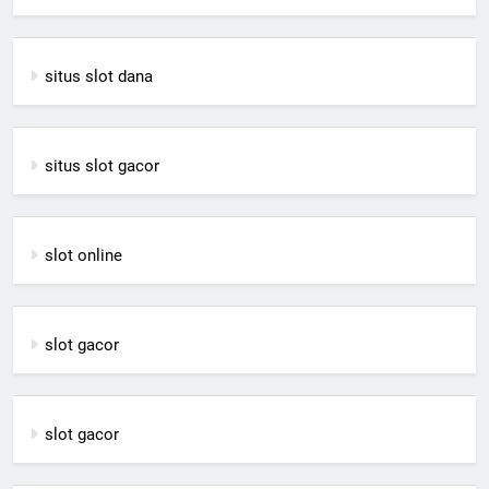
situs slot dana
situs slot gacor
slot online
slot gacor
slot gacor