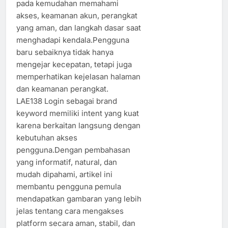
pada kemudahan memahami
akses, keamanan akun, perangkat
yang aman, dan langkah dasar saat
menghadapi kendala.Pengguna
baru sebaiknya tidak hanya
mengejar kecepatan, tetapi juga
memperhatikan kejelasan halaman
dan keamanan perangkat.
LAE138 Login sebagai brand
keyword memiliki intent yang kuat
karena berkaitan langsung dengan
kebutuhan akses
pengguna.Dengan pembahasan
yang informatif, natural, dan
mudah dipahami, artikel ini
membantu pengguna pemula
mendapatkan gambaran yang lebih
jelas tentang cara mengakses
platform secara aman, stabil, dan