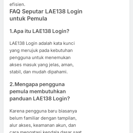
efisien.
FAQ Seputar LAE138 Login
untuk Pemula
1.Apa itu LAE138 Login?
LAE138 Login adalah kata kunci
yang merujuk pada kebutuhan
pengguna untuk menemukan
akses masuk yang jelas, aman,
stabil, dan mudah dipahami.
2.Mengapa pengguna
pemula membutuhkan
panduan LAE138 Login?
Karena pengguna baru biasanya
belum familiar dengan tampilan,
alur akses, keamanan akun, dan
cara mengatasi kendala dasar saat