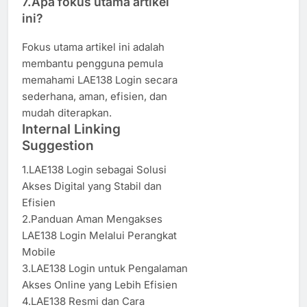
7.Apa fokus utama artikel
ini?
Fokus utama artikel ini adalah
membantu pengguna pemula
memahami LAE138 Login secara
sederhana, aman, efisien, dan
mudah diterapkan.
Internal Linking
Suggestion
1.LAE138 Login sebagai Solusi
Akses Digital yang Stabil dan
Efisien
2.Panduan Aman Mengakses
LAE138 Login Melalui Perangkat
Mobile
3.LAE138 Login untuk Pengalaman
Akses Online yang Lebih Efisien
4.LAE138 Resmi dan Cara