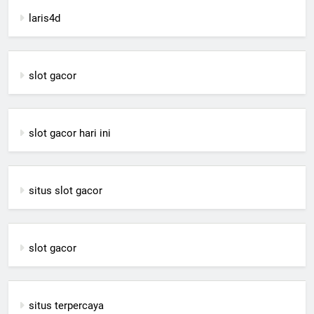
laris4d
slot gacor
slot gacor hari ini
situs slot gacor
slot gacor
situs terpercaya