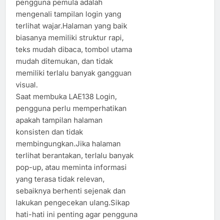
pengguna pemula adalah
mengenali tampilan login yang
terlihat wajar.Halaman yang baik
biasanya memiliki struktur rapi,
teks mudah dibaca, tombol utama
mudah ditemukan, dan tidak
memiliki terlalu banyak gangguan
visual.
Saat membuka LAE138 Login,
pengguna perlu memperhatikan
apakah tampilan halaman
konsisten dan tidak
membingungkan.Jika halaman
terlihat berantakan, terlalu banyak
pop-up, atau meminta informasi
yang terasa tidak relevan,
sebaiknya berhenti sejenak dan
lakukan pengecekan ulang.Sikap
hati-hati ini penting agar pengguna