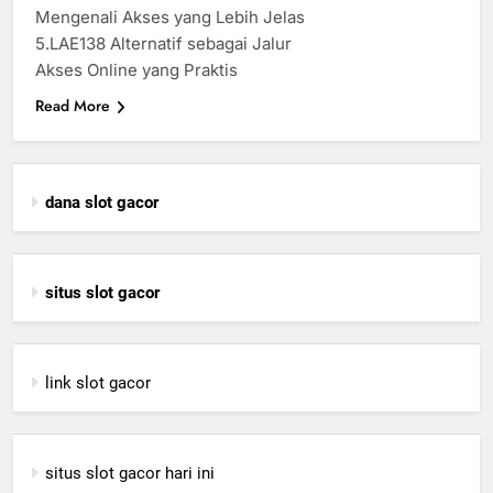
Mengenali Akses yang Lebih Jelas
5.LAE138 Alternatif sebagai Jalur
Akses Online yang Praktis
Read More
dana slot gacor
situs slot gacor
link slot gacor
situs slot gacor hari ini