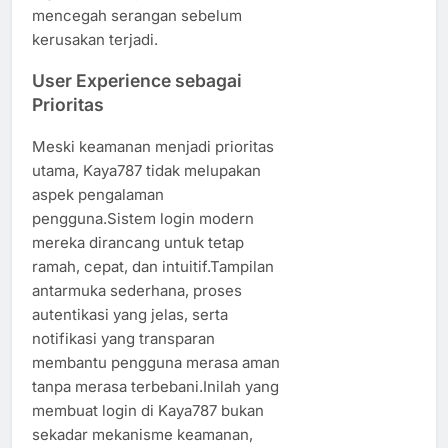
mencegah serangan sebelum
kerusakan terjadi.
User Experience sebagai
Prioritas
Meski keamanan menjadi prioritas
utama, Kaya787 tidak melupakan
aspek pengalaman
pengguna.Sistem login modern
mereka dirancang untuk tetap
ramah, cepat, dan intuitif.Tampilan
antarmuka sederhana, proses
autentikasi yang jelas, serta
notifikasi yang transparan
membantu pengguna merasa aman
tanpa merasa terbebani.Inilah yang
membuat login di Kaya787 bukan
sekadar mekanisme keamanan,