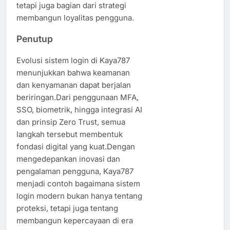
tetapi juga bagian dari strategi
membangun loyalitas pengguna.
Penutup
Evolusi sistem login di Kaya787
menunjukkan bahwa keamanan
dan kenyamanan dapat berjalan
beriringan.Dari penggunaan MFA,
SSO, biometrik, hingga integrasi AI
dan prinsip Zero Trust, semua
langkah tersebut membentuk
fondasi digital yang kuat.Dengan
mengedepankan inovasi dan
pengalaman pengguna, Kaya787
menjadi contoh bagaimana sistem
login modern bukan hanya tentang
proteksi, tetapi juga tentang
membangun kepercayaan di era