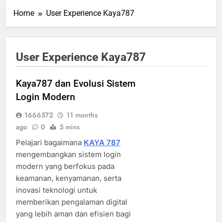
Home
User Experience Kaya787
User Experience Kaya787
Kaya787 dan Evolusi Sistem
Login Modern
1666572
11 months
ago
0
5 mins
Pelajari bagaimana
KAYA 787
mengembangkan sistem login
modern yang berfokus pada
keamanan, kenyamanan, serta
inovasi teknologi untuk
memberikan pengalaman digital
yang lebih aman dan efisien bagi