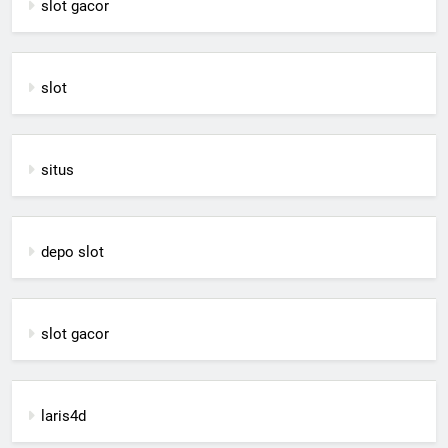
slot gacor
slot
situs
depo slot
slot gacor
laris4d