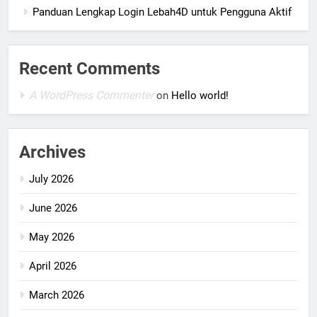
Panduan Lengkap Login Lebah4D untuk Pengguna Aktif
Recent Comments
A WordPress Commenter
on
Hello world!
Archives
July 2026
June 2026
May 2026
April 2026
March 2026