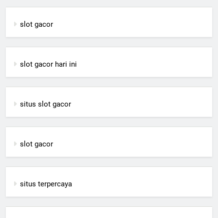
slot gacor
slot gacor hari ini
situs slot gacor
slot gacor
situs terpercaya