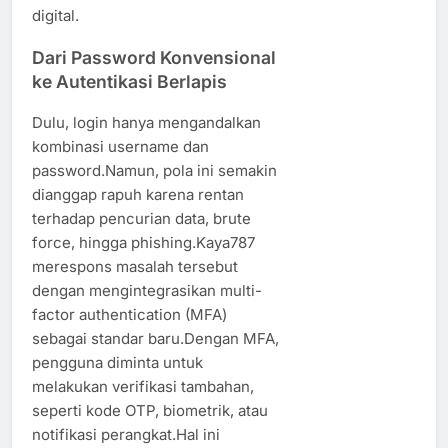
digital.
Dari Password Konvensional
ke Autentikasi Berlapis
Dulu, login hanya mengandalkan
kombinasi username dan
password.Namun, pola ini semakin
dianggap rapuh karena rentan
terhadap pencurian data, brute
force, hingga phishing.Kaya787
merespons masalah tersebut
dengan mengintegrasikan multi-
factor authentication (MFA)
sebagai standar baru.Dengan MFA,
pengguna diminta untuk
melakukan verifikasi tambahan,
seperti kode OTP, biometrik, atau
notifikasi perangkat.Hal ini