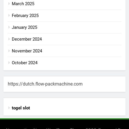
March 2025
February 2025
January 2025
December 2024
November 2024
October 2024
https://dutch.flow-packmachine.com
togel slot