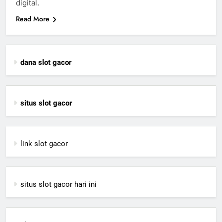
digital.
Read More
dana slot gacor
situs slot gacor
link slot gacor
situs slot gacor hari ini