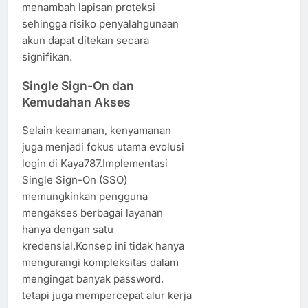
menambah lapisan proteksi
sehingga risiko penyalahgunaan
akun dapat ditekan secara
signifikan.
Single Sign-On dan
Kemudahan Akses
Selain keamanan, kenyamanan
juga menjadi fokus utama evolusi
login di Kaya787.Implementasi
Single Sign-On (SSO)
memungkinkan pengguna
mengakses berbagai layanan
hanya dengan satu
kredensial.Konsep ini tidak hanya
mengurangi kompleksitas dalam
mengingat banyak password,
tetapi juga mempercepat alur kerja