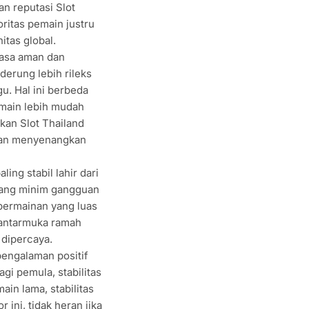
n reputasi Slot
oritas pemain justru
itas global.
rasa aman dan
erung lebih rileks
u. Hal ini berbeda
emain lebih mudah
ikan Slot Thailand
aman menyenangkan
ing stabil lahir dari
r yang minim gangguan
n permainan yang luas
 antarmuka ramah
 dipercaya.
engalaman positif
agi pemula, stabilitas
in lama, stabilitas
ini, tidak heran jika