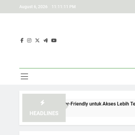
Skip
August 6, 2026
11:11:12 PM
to
content
Mas
Dapatkan P
ng Ringkas dan User-Friendly untuk Akses Lebih Terarah
HEADLINES