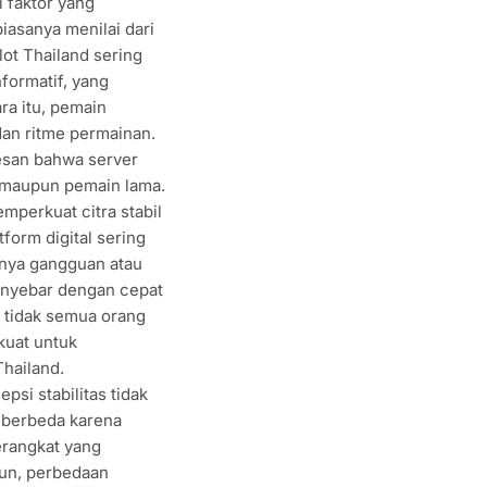
 faktor yang
iasanya menilai dari
ot Thailand sering
formatif, yang
a itu, pemain
dan ritme permainan.
esan bahwa server
a maupun pemain lama.
perkuat citra stabil
tform digital sering
gnya gangguan atau
enyebar dengan cepat
n tidak semua orang
kuat untuk
Thailand.
si stabilitas tidak
a berbeda karena
perangkat yang
mun, perbedaan