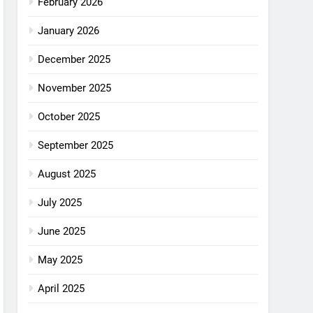
February 2026
January 2026
December 2025
November 2025
October 2025
September 2025
August 2025
July 2025
June 2025
May 2025
April 2025