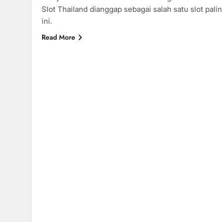
Slot Thailand dianggap sebagai salah satu slot palin
ini.
Read More