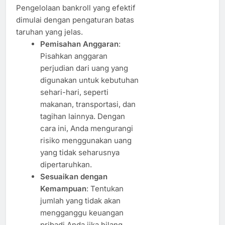
Pengelolaan bankroll yang efektif
dimulai dengan pengaturan batas
taruhan yang jelas.
Pemisahan Anggaran
:
Pisahkan anggaran
perjudian dari uang yang
digunakan untuk kebutuhan
sehari-hari, seperti
makanan, transportasi, dan
tagihan lainnya. Dengan
cara ini, Anda mengurangi
risiko menggunakan uang
yang tidak seharusnya
dipertaruhkan.
Sesuaikan dengan
Kemampuan
: Tentukan
jumlah yang tidak akan
mengganggu keuangan
pribadi Anda jika hilang.