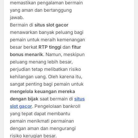
memastikan pengalaman bermain
yang aman dan bertanggung
jawab.
Bermain di
situs slot gacor
menawarkan banyak peluang bagi
pemain untuk meraih kemenangan
besar berkat
RTP tinggi
dan
fitur
bonus menarik
. Namun, meskipun
peluang menang lebih besar,
perjudian tetap melibatkan risiko
kehilangan uang. Oleh karena itu,
sangat penting bagi pemain untuk
mengelola keuangan mereka
dengan bijak
saat bermain di
situs
slot gacor
. Pengelolaan bankroll
yang tepat dapat membantu
pemain menikmati permainan
dengan aman dan mengurangi
risiko kerugian besar.