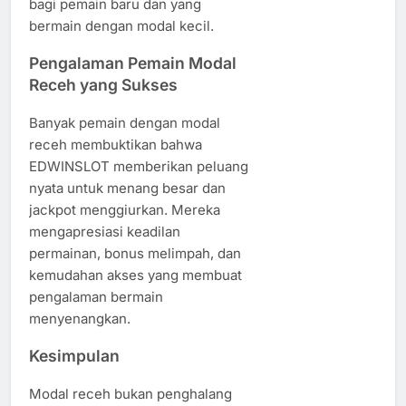
bagi pemain baru dan yang
bermain dengan modal kecil.
Pengalaman Pemain Modal
Receh yang Sukses
Banyak pemain dengan modal
receh membuktikan bahwa
EDWINSLOT memberikan peluang
nyata untuk menang besar dan
jackpot menggiurkan. Mereka
mengapresiasi keadilan
permainan, bonus melimpah, dan
kemudahan akses yang membuat
pengalaman bermain
menyenangkan.
Kesimpulan
Modal receh bukan penghalang