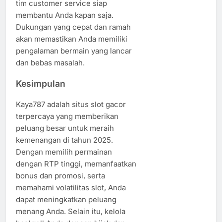
tim customer service siap
membantu Anda kapan saja.
Dukungan yang cepat dan ramah
akan memastikan Anda memiliki
pengalaman bermain yang lancar
dan bebas masalah.
Kesimpulan
Kaya787 adalah situs slot gacor
terpercaya yang memberikan
peluang besar untuk meraih
kemenangan di tahun 2025.
Dengan memilih permainan
dengan RTP tinggi, memanfaatkan
bonus dan promosi, serta
memahami volatilitas slot, Anda
dapat meningkatkan peluang
menang Anda. Selain itu, kelola