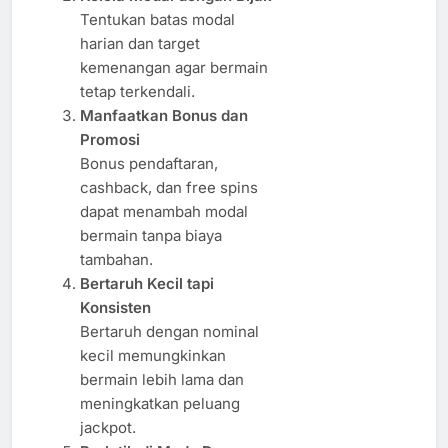
Tentukan batas modal
harian dan target
kemenangan agar bermain
tetap terkendali.
Manfaatkan Bonus dan
Promosi
Bonus pendaftaran,
cashback, dan free spins
dapat menambah modal
bermain tanpa biaya
tambahan.
Bertaruh Kecil tapi
Konsisten
Bertaruh dengan nominal
kecil memungkinkan
bermain lebih lama dan
meningkatkan peluang
jackpot.