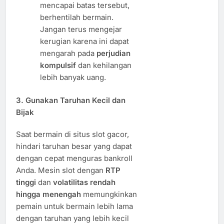
mencapai batas tersebut,
berhentilah bermain.
Jangan terus mengejar
kerugian karena ini dapat
mengarah pada
perjudian
kompulsif
dan kehilangan
lebih banyak uang.
3.
Gunakan Taruhan Kecil dan
Bijak
Saat bermain di situs slot gacor,
hindari taruhan besar yang dapat
dengan cepat menguras bankroll
Anda. Mesin slot dengan
RTP
tinggi
dan
volatilitas rendah
hingga menengah
memungkinkan
pemain untuk bermain lebih lama
dengan taruhan yang lebih kecil