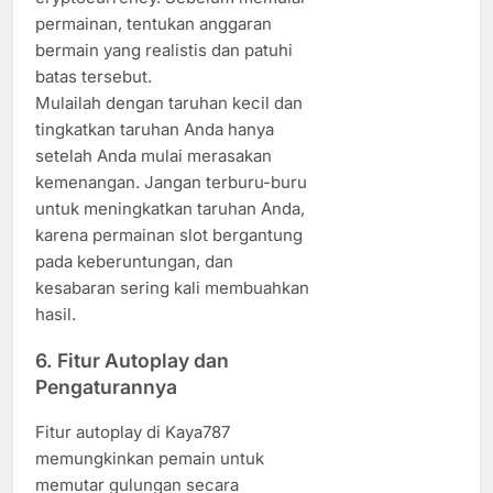
permainan, tentukan anggaran
bermain yang realistis dan patuhi
batas tersebut.
Mulailah dengan taruhan kecil dan
tingkatkan taruhan Anda hanya
setelah Anda mulai merasakan
kemenangan. Jangan terburu-buru
untuk meningkatkan taruhan Anda,
karena permainan slot bergantung
pada keberuntungan, dan
kesabaran sering kali membuahkan
hasil.
6.
Fitur Autoplay dan
Pengaturannya
Fitur autoplay di Kaya787
memungkinkan pemain untuk
memutar gulungan secara