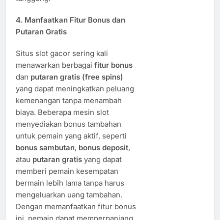
4.
Manfaatkan Fitur Bonus dan
Putaran Gratis
Situs slot gacor sering kali
menawarkan berbagai
fitur bonus
dan
putaran gratis (free spins)
yang dapat meningkatkan peluang
kemenangan tanpa menambah
biaya. Beberapa mesin slot
menyediakan bonus tambahan
untuk pemain yang aktif, seperti
bonus sambutan
,
bonus deposit
,
atau
putaran gratis
yang dapat
memberi pemain kesempatan
bermain lebih lama tanpa harus
mengeluarkan uang tambahan.
Dengan memanfaatkan fitur bonus
ini, pemain dapat memperpanjang