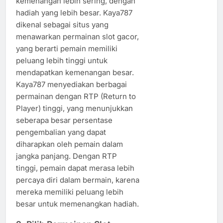
kemenangan lebih sering, dengan
hadiah yang lebih besar. Kaya787
dikenal sebagai situs yang
menawarkan permainan slot gacor,
yang berarti pemain memiliki
peluang lebih tinggi untuk
mendapatkan kemenangan besar.
Kaya787 menyediakan berbagai
permainan dengan RTP (Return to
Player) tinggi, yang menunjukkan
seberapa besar persentase
pengembalian yang dapat
diharapkan oleh pemain dalam
jangka panjang. Dengan RTP
tinggi, pemain dapat merasa lebih
percaya diri dalam bermain, karena
mereka memiliki peluang lebih
besar untuk memenangkan hadiah.