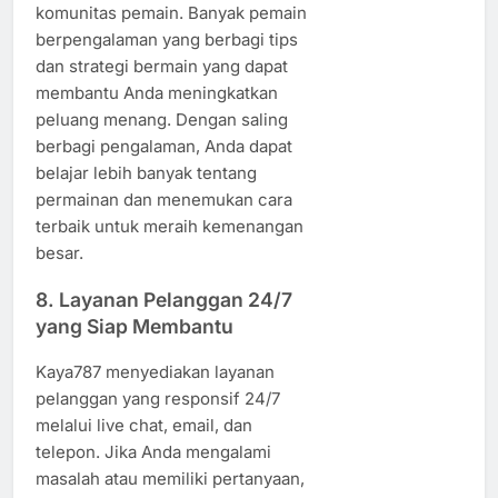
komunitas pemain. Banyak pemain
berpengalaman yang berbagi tips
dan strategi bermain yang dapat
membantu Anda meningkatkan
peluang menang. Dengan saling
berbagi pengalaman, Anda dapat
belajar lebih banyak tentang
permainan dan menemukan cara
terbaik untuk meraih kemenangan
besar.
8.
Layanan Pelanggan 24/7
yang Siap Membantu
Kaya787 menyediakan layanan
pelanggan yang responsif 24/7
melalui live chat, email, dan
telepon. Jika Anda mengalami
masalah atau memiliki pertanyaan,