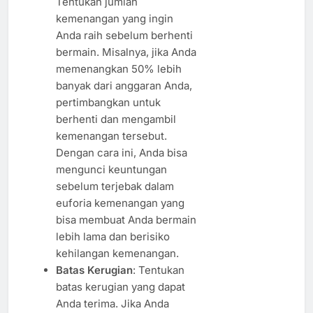
Tentukan jumlah
kemenangan yang ingin
Anda raih sebelum berhenti
bermain. Misalnya, jika Anda
memenangkan 50% lebih
banyak dari anggaran Anda,
pertimbangkan untuk
berhenti dan mengambil
kemenangan tersebut.
Dengan cara ini, Anda bisa
mengunci keuntungan
sebelum terjebak dalam
euforia kemenangan yang
bisa membuat Anda bermain
lebih lama dan berisiko
kehilangan kemenangan.
Batas Kerugian
: Tentukan
batas kerugian yang dapat
Anda terima. Jika Anda