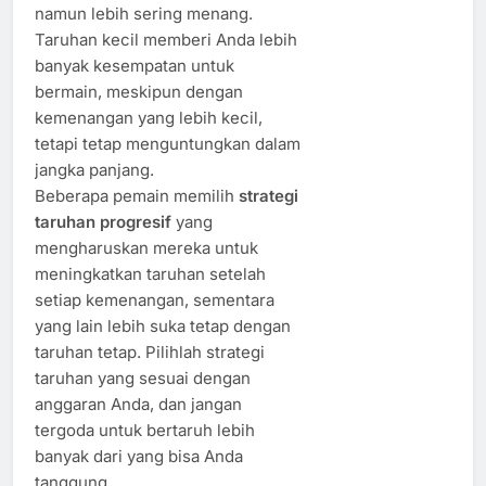
namun lebih sering menang.
Taruhan kecil memberi Anda lebih
banyak kesempatan untuk
bermain, meskipun dengan
kemenangan yang lebih kecil,
tetapi tetap menguntungkan dalam
jangka panjang.
Beberapa pemain memilih
strategi
taruhan progresif
yang
mengharuskan mereka untuk
meningkatkan taruhan setelah
setiap kemenangan, sementara
yang lain lebih suka tetap dengan
taruhan tetap. Pilihlah strategi
taruhan yang sesuai dengan
anggaran Anda, dan jangan
tergoda untuk bertaruh lebih
banyak dari yang bisa Anda
tanggung.