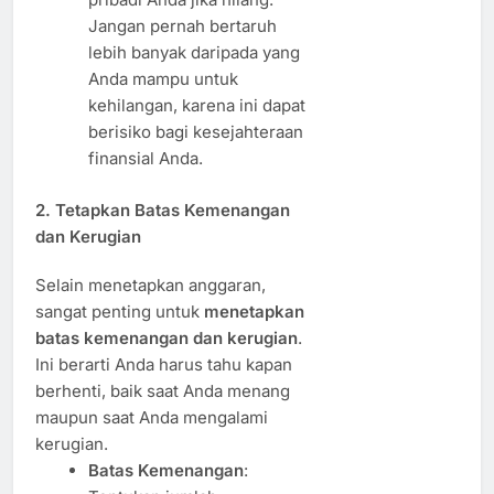
Jangan pernah bertaruh
lebih banyak daripada yang
Anda mampu untuk
kehilangan, karena ini dapat
berisiko bagi kesejahteraan
finansial Anda.
2.
Tetapkan Batas Kemenangan
dan Kerugian
Selain menetapkan anggaran,
sangat penting untuk
menetapkan
batas kemenangan dan kerugian
.
Ini berarti Anda harus tahu kapan
berhenti, baik saat Anda menang
maupun saat Anda mengalami
kerugian.
Batas Kemenangan
: