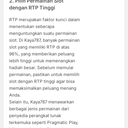
2.
Pilih Permainan Slot
dengan RTP Tinggi
RTP merupakan faktor kunci dalam
menentukan seberapa
menguntungkan suatu permainan
slot. Di Kaya787, banyak permainan
slot yang memiliki RTP di atas
96%, yang memberikan peluang
lebih tinggi untuk memenangkan
hadiah besar. Sebelum memulai
permainan, pastikan untuk memilih
slot dengan RTP tinggi agar bisa
memaksimalkan peluang menang
Anda.
Selain itu, Kaya787 menawarkan
berbagai jenis permainan dari
penyedia perangkat lunak
terkemuka seperti Pragmatic Play,