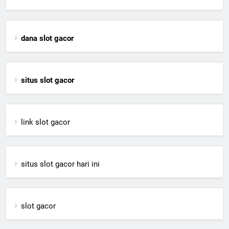
dana slot gacor
situs slot gacor
link slot gacor
situs slot gacor hari ini
slot gacor