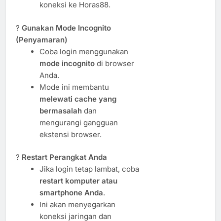
koneksi ke Horas88.
?
Gunakan Mode Incognito
(Penyamaran)
Coba login menggunakan
mode incognito
di browser
Anda.
Mode ini membantu
melewati cache yang
bermasalah
dan
mengurangi gangguan
ekstensi browser.
?
Restart Perangkat Anda
Jika login tetap lambat, coba
restart komputer atau
smartphone Anda
.
Ini akan menyegarkan
koneksi jaringan dan