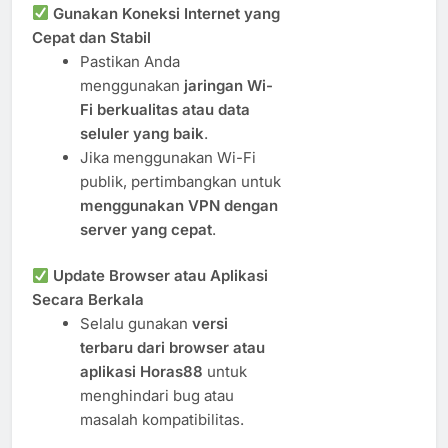
Gunakan Koneksi Internet yang
Cepat dan Stabil
Pastikan Anda
menggunakan
jaringan Wi-
Fi berkualitas atau data
seluler yang baik
.
Jika menggunakan Wi-Fi
publik, pertimbangkan untuk
menggunakan VPN dengan
server yang cepat
.
Update Browser atau Aplikasi
Secara Berkala
Selalu gunakan
versi
terbaru dari browser atau
aplikasi Horas88
untuk
menghindari bug atau
masalah kompatibilitas.