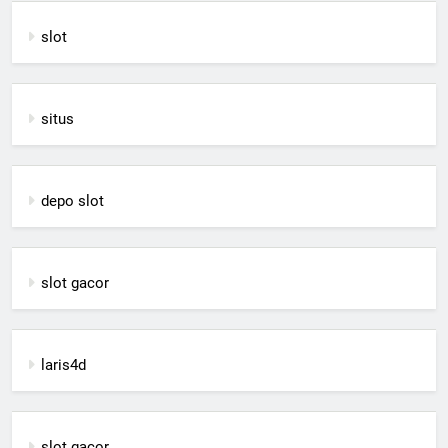
slot
situs
depo slot
slot gacor
laris4d
slot gacor