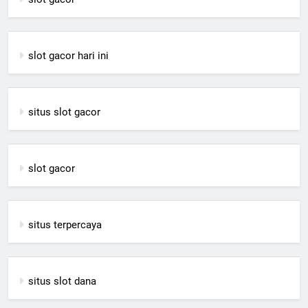
slot gacor hari ini
situs slot gacor
slot gacor
situs terpercaya
situs slot dana