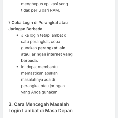
menghapus aplikasi yang
tidak perlu dari RAM.
?
Coba Login di Perangkat atau
Jaringan Berbeda
Jika login tetap lambat di
satu perangkat, coba
gunakan
perangkat lain
atau jaringan internet yang
berbeda
.
Ini dapat membantu
memastikan apakah
masalahnya ada di
perangkat atau jaringan
yang Anda gunakan.
3. Cara Mencegah Masalah
Login Lambat di Masa Depan