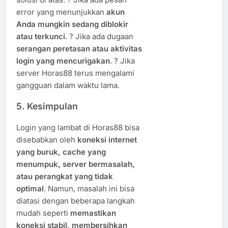
error yang menunjukkan
akun
Anda mungkin sedang diblokir
atau terkunci
. ? Jika ada dugaan
serangan peretasan atau aktivitas
login yang mencurigakan
. ? Jika
server Horas88 terus mengalami
gangguan dalam waktu lama.
5. Kesimpulan
Login yang lambat di Horas88 bisa
disebabkan oleh
koneksi internet
yang buruk, cache yang
menumpuk, server bermasalah,
atau perangkat yang tidak
optimal
. Namun, masalah ini bisa
diatasi dengan beberapa langkah
mudah seperti
memastikan
koneksi stabil, membersihkan