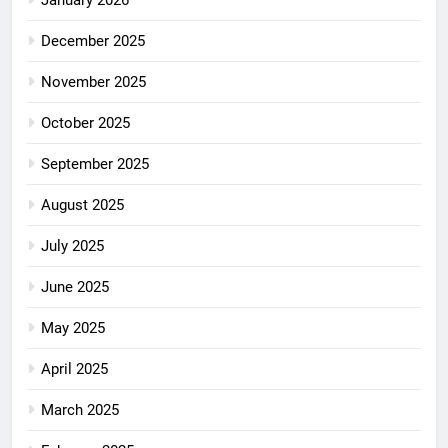
January 2026
December 2025
November 2025
October 2025
September 2025
August 2025
July 2025
June 2025
May 2025
April 2025
March 2025