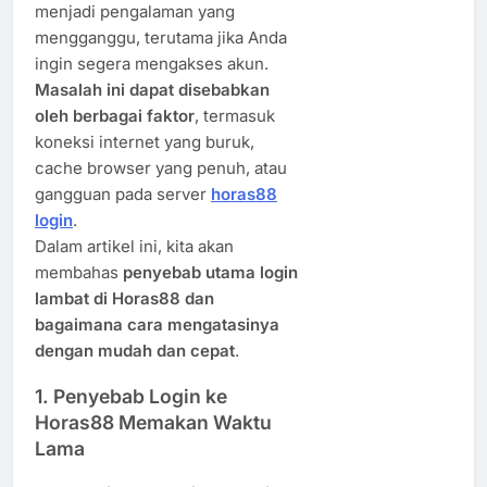
menjadi pengalaman yang
mengganggu, terutama jika Anda
ingin segera mengakses akun.
Masalah ini dapat disebabkan
oleh berbagai faktor
, termasuk
koneksi internet yang buruk,
cache browser yang penuh, atau
gangguan pada server
horas88
login
.
Dalam artikel ini, kita akan
membahas
penyebab utama login
lambat di Horas88 dan
bagaimana cara mengatasinya
dengan mudah dan cepat
.
1. Penyebab Login ke
Horas88 Memakan Waktu
Lama