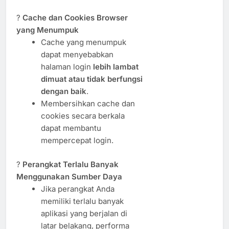
?
Cache dan Cookies Browser
yang Menumpuk
Cache yang menumpuk
dapat menyebabkan
halaman login
lebih lambat
dimuat atau tidak berfungsi
dengan baik
.
Membersihkan cache dan
cookies secara berkala
dapat membantu
mempercepat login.
?
Perangkat Terlalu Banyak
Menggunakan Sumber Daya
Jika perangkat Anda
memiliki terlalu banyak
aplikasi yang berjalan di
latar belakang, performa