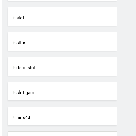
slot
situs
depo slot
slot gacor
laris4d