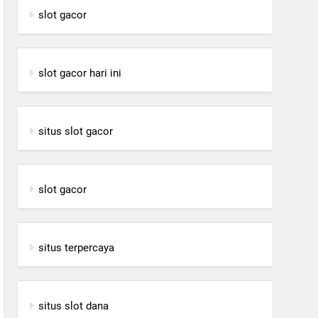
slot gacor
slot gacor hari ini
situs slot gacor
slot gacor
situs terpercaya
situs slot dana