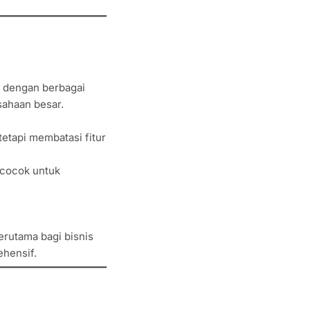
, dengan berbagai
sahaan besar.
tetapi membatasi fitur
 cocok untuk
erutama bagi bisnis
hensif.