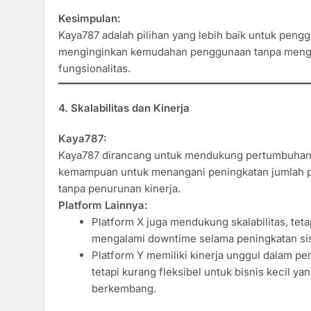
Kesimpulan:
Kaya787 adalah pilihan yang lebih baik untuk peng
menginginkan kemudahan penggunaan tanpa men
fungsionalitas.
4. Skalabilitas dan Kinerja
Kaya787:
Kaya787 dirancang untuk mendukung pertumbuhan 
kemampuan untuk menangani peningkatan jumlah 
tanpa penurunan kinerja.
Platform Lainnya:
Platform X juga mendukung skalabilitas, teta
mengalami downtime selama peningkatan si
Platform Y memiliki kinerja unggul dalam pe
tetapi kurang fleksibel untuk bisnis kecil y
berkembang.