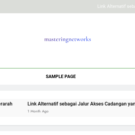
Link Alternatif s
EDWINSLOT Login dan Faktor Pe
Cara Akses Login Edwin
TIARA4D Login dengan Sistem yang Ringkas dan Us
tering Networks
Link Alternatif s
elatihan Jaringan Profesional Dan Sertifikasi Dari Mastering N
EDWINSLOT Login dan Faktor Pe
SAMPLE PAGE
Cara Akses Login Edwin
Link Alternatif sebagai Jalur Akses Cadangan yang Aman
1 Month Ago