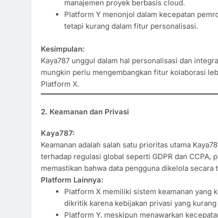
manajemen proyek berbasis cloud.
Platform Y menonjol dalam kecepatan pemro
tetapi kurang dalam fitur personalisasi.
Kesimpulan:
Kaya787 unggul dalam hal personalisasi dan integras
mungkin perlu mengembangkan fitur kolaborasi lebi
Platform X.
2. Keamanan dan Privasi
Kaya787:
Keamanan adalah salah satu prioritas utama Kaya7
terhadap regulasi global seperti GDPR dan CCPA, pl
memastikan bahwa data pengguna dikelola secara 
Platform Lainnya:
Platform X memiliki sistem keamanan yang ku
dikritik karena kebijakan privasi yang kurang
Platform Y, meskipun menawarkan kecepatan