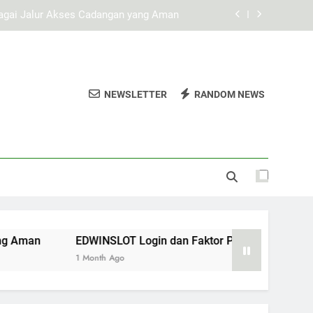
ebagai Jalur Akses Cadangan yang Aman
nting dalam Menjaga Stabilitas Akses
slot dengan Mudah, Aman, dan Efisien
NEWSLETTER
RANDOM NEWS
er-Friendly untuk Akses Lebih Terarah
ebagai Jalur Akses Cadangan yang Aman
etworks.
nting dalam Menjaga Stabilitas Akses
slot dengan Mudah, Aman, dan Efisien
EDWINSLOT Login dan Faktor Penting dalam Menjaga Stab
1 Month Ago