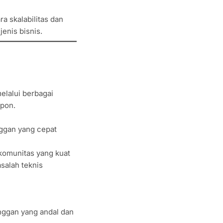
 skalabilitas dan
jenis bisnis.
lalui berbagai
epon.
nggan yang cepat
komunitas yang kuat
salah teknis
ggan yang andal dan