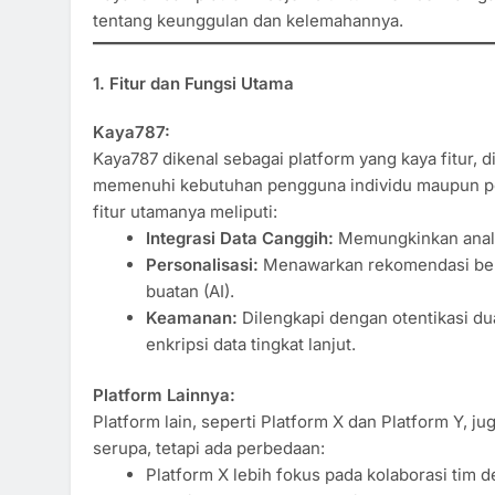
tentang keunggulan dan kelemahannya.
1. Fitur dan Fungsi Utama
Kaya787:
Kaya787 dikenal sebagai platform yang kaya fitur, 
memenuhi kebutuhan pengguna individu maupun p
fitur utamanya meliputi:
Integrasi Data Canggih:
Memungkinkan analit
Personalisasi:
Menawarkan rekomendasi ber
buatan (AI).
Keamanan:
Dilengkapi dengan otentikasi dua
enkripsi data tingkat lanjut.
Platform Lainnya:
Platform lain, seperti Platform X dan Platform Y, j
serupa, tetapi ada perbedaan:
Platform X lebih fokus pada kolaborasi tim d