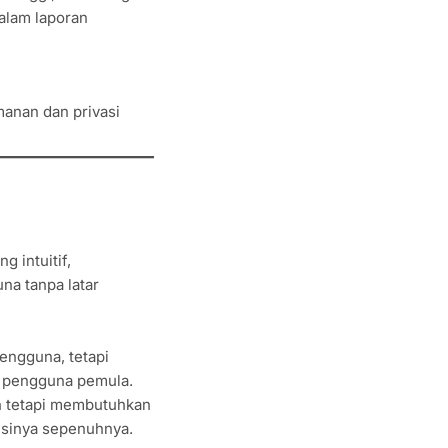
alam laporan
manan dan privasi
 intuitif,
a tanpa latar
engguna, tetapi
eh pengguna pemula.
h tetapi membutuhkan
nsinya sepenuhnya.