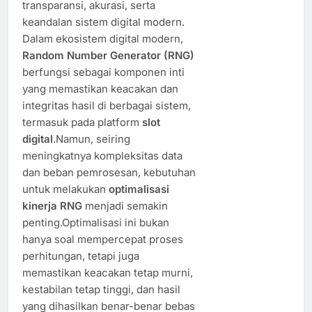
transparansi, akurasi, serta
keandalan sistem digital modern.
Dalam ekosistem digital modern,
Random Number Generator (RNG)
berfungsi sebagai komponen inti
yang memastikan keacakan dan
integritas hasil di berbagai sistem,
termasuk pada platform
slot
digital
.Namun, seiring
meningkatnya kompleksitas data
dan beban pemrosesan, kebutuhan
untuk melakukan
optimalisasi
kinerja RNG
menjadi semakin
penting.Optimalisasi ini bukan
hanya soal mempercepat proses
perhitungan, tetapi juga
memastikan keacakan tetap murni,
kestabilan tetap tinggi, dan hasil
yang dihasilkan benar-benar bebas