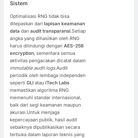
Sistem
Optimalisasi RNG tidak bisa
dilepaskan dari
lapisan keamanan
data
dan
audit transparansi
.Setiap
angka yang dihasilkan oleh RNG
harus dilindungi dengan
AES-256
encryption
, sementara semua
aktivitas pengacakan dicatat dalam
immutable audit logs
.Audit
periodik oleh lembaga independen
seperti
GLI
atau
iTech Labs
memastikan algoritma RNG
memenuhi standar internasional,
baik dari segi keamanan maupun
akurasi.Untuk menjaga
kepercayaan publik, hasil audit
sebaiknya dipublikasikan secara
terbuka dalam laporan teknis yang