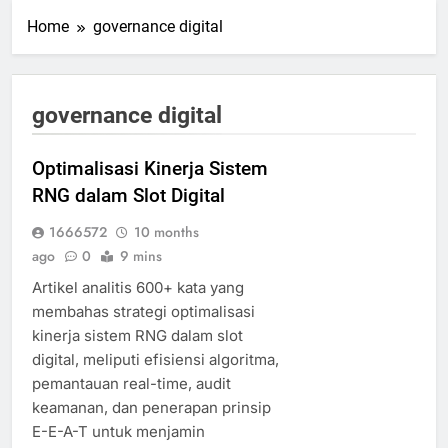
Home
governance digital
governance digital
Optimalisasi Kinerja Sistem
RNG dalam Slot Digital
1666572
10 months
ago
0
9 mins
Artikel analitis 600+ kata yang
membahas strategi optimalisasi
kinerja sistem RNG dalam slot
digital, meliputi efisiensi algoritma,
pemantauan real-time, audit
keamanan, dan penerapan prinsip
E-E-A-T untuk menjamin