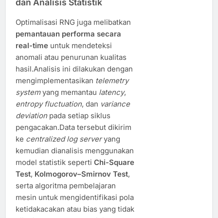
dan Analisis Statistik
Optimalisasi RNG juga melibatkan
pemantauan performa secara
real-time
untuk mendeteksi
anomali atau penurunan kualitas
hasil.Analisis ini dilakukan dengan
mengimplementasikan
telemetry
system
yang memantau
latency
,
entropy fluctuation
, dan
variance
deviation
pada setiap siklus
pengacakan.Data tersebut dikirim
ke
centralized log server
yang
kemudian dianalisis menggunakan
model statistik seperti
Chi-Square
Test
,
Kolmogorov–Smirnov Test
,
serta algoritma pembelajaran
mesin untuk mengidentifikasi pola
ketidakacakan atau bias yang tidak