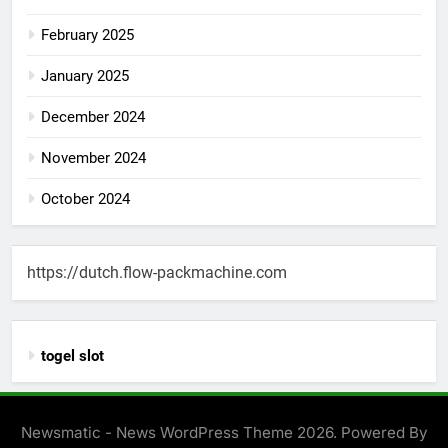
February 2025
January 2025
December 2024
November 2024
October 2024
https://dutch.flow-packmachine.com
togel slot
Newsmatic - News WordPress Theme 2026. Powered By