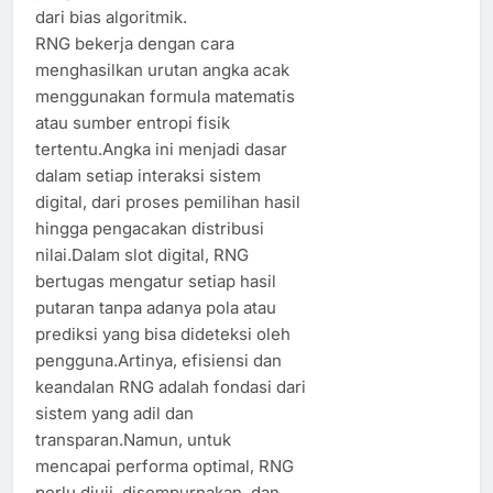
dari bias algoritmik.
RNG bekerja dengan cara
menghasilkan urutan angka acak
menggunakan formula matematis
atau sumber entropi fisik
tertentu.Angka ini menjadi dasar
dalam setiap interaksi sistem
digital, dari proses pemilihan hasil
hingga pengacakan distribusi
nilai.Dalam slot digital, RNG
bertugas mengatur setiap hasil
putaran tanpa adanya pola atau
prediksi yang bisa dideteksi oleh
pengguna.Artinya, efisiensi dan
keandalan RNG adalah fondasi dari
sistem yang adil dan
transparan.Namun, untuk
mencapai performa optimal, RNG
perlu diuji, disempurnakan, dan