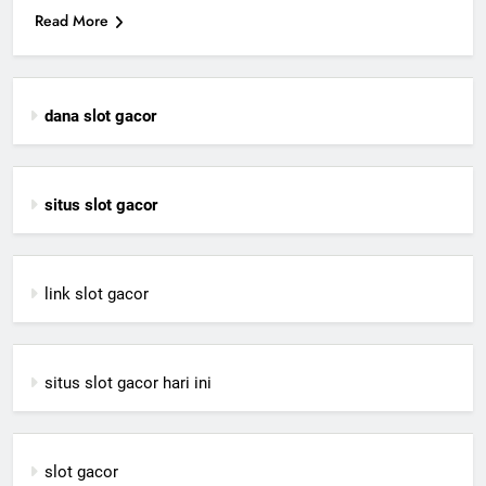
Read More
dana slot gacor
situs slot gacor
link slot gacor
situs slot gacor hari ini
slot gacor