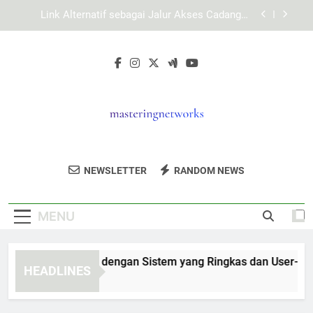
Skip
Link Alternatif sebagai Jalur Akses Cadangan
to
yang Aman
content
EDWINSLOT Login dan Faktor Penting dalam
Menjaga Stabilitas Akses
Cara Akses Login Edwinslot dengan Mudah,
Aman, dan Efisien
TIARA4D Login dengan Sistem yang Ringkas dan
User-Friendly untuk Akses Lebih Terarah
Link Alternatif sebagai Jalur Akses Cadangan
yang Aman
Mastering
Dapatkan Pelatihan Jaringan Profesional
EDWINSLOT Login dan Faktor Penting dalam
NEWSLETTER
RANDOM NEWS
Networks
Menjaga Stabilitas Akses
Dan Sertifikasi Dari Mastering Networks.
Cara Akses Login Edwinslot dengan Mudah,
Aman, dan Efisien
MENU
TIARA4D Login dengan Sistem yang Ringkas dan User-Friend
HEADLINES
1 Month Ago