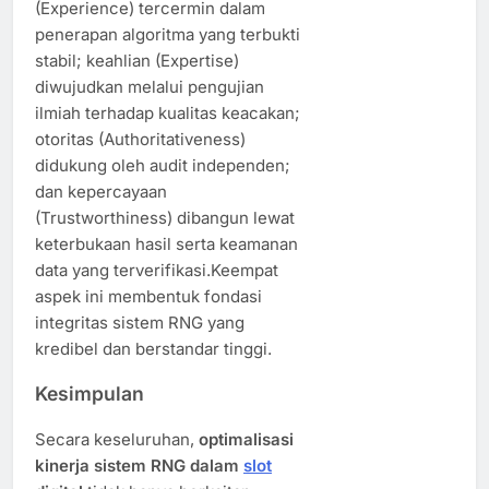
(Experience) tercermin dalam
penerapan algoritma yang terbukti
stabil; keahlian (Expertise)
diwujudkan melalui pengujian
ilmiah terhadap kualitas keacakan;
otoritas (Authoritativeness)
didukung oleh audit independen;
dan kepercayaan
(Trustworthiness) dibangun lewat
keterbukaan hasil serta keamanan
data yang terverifikasi.Keempat
aspek ini membentuk fondasi
integritas sistem RNG yang
kredibel dan berstandar tinggi.
Kesimpulan
Secara keseluruhan,
optimalisasi
kinerja sistem RNG dalam
slot