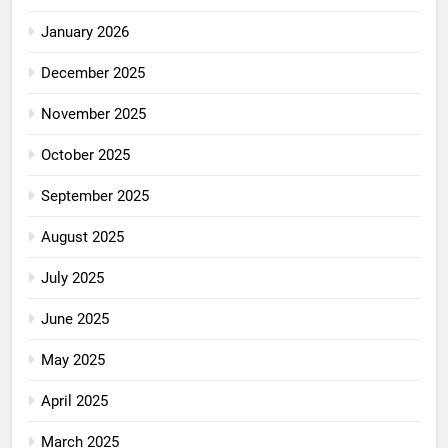
January 2026
December 2025
November 2025
October 2025
September 2025
August 2025
July 2025
June 2025
May 2025
April 2025
March 2025