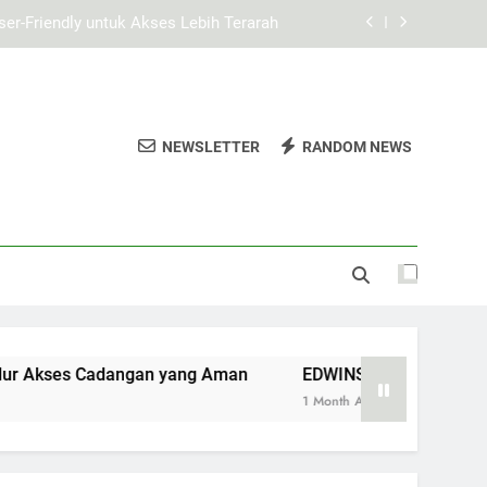
ebagai Jalur Akses Cadangan yang Aman
nting dalam Menjaga Stabilitas Akses
slot dengan Mudah, Aman, dan Efisien
NEWSLETTER
RANDOM NEWS
er-Friendly untuk Akses Lebih Terarah
ebagai Jalur Akses Cadangan yang Aman
etworks.
nting dalam Menjaga Stabilitas Akses
slot dengan Mudah, Aman, dan Efisien
s Cadangan yang Aman
EDWINSLOT Login dan Faktor Pent
1 Month Ago