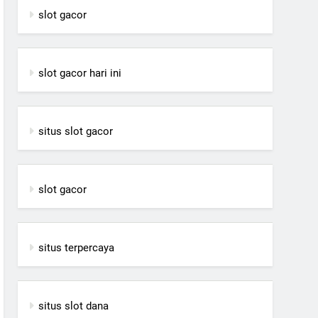
slot gacor
slot gacor hari ini
situs slot gacor
slot gacor
situs terpercaya
situs slot dana