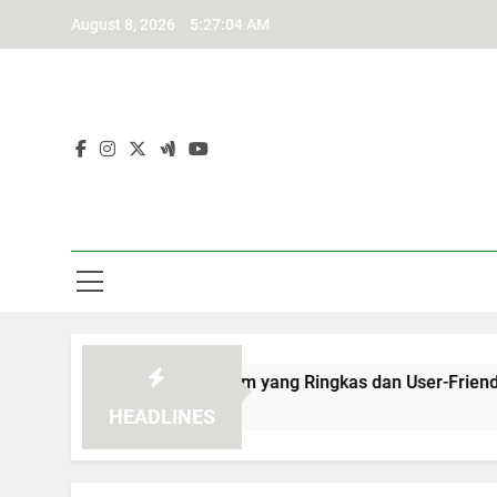
Skip
August 8, 2026
5:27:05 AM
to
content
Mas
Dapatkan P
Login dengan Sistem yang Ringkas dan User-Friendly untuk A
o
HEADLINES