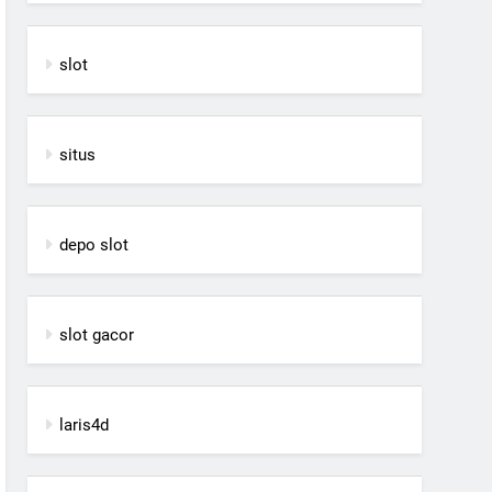
slot
situs
depo slot
slot gacor
laris4d