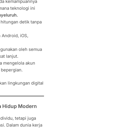
pada kemampuannya
mana teknologi ini
yeluruh.
hitungan detik tanpa
Android, iOS,
igunakan oleh semua
t lanjut.
 mengelola akun
 bepergian.
n lingkungan digital
a Hidup Modern
vidu, tetapi juga
si. Dalam dunia kerja