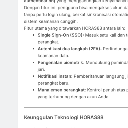
authentication)
yang menggabungkan kenyamanan 
Dengan fitur ini, pengguna bisa mengakses akun da
tanpa perlu login ulang, berkat sinkronisasi otomati
sistem keamanan canggih.
Fitur utama yang ditawarkan HORAS88 antara lain:
Single Sign-On (SSO):
Masuk satu kali dan 
perangkat.
Autentikasi dua langkah (2FA):
Perlindunga
keamanan data.
Pengenalan biometrik:
Mendukung pemindaia
jari.
Notifikasi instan:
Pemberitahuan langsung jika
perangkat baru.
Manajemen perangkat:
Kontrol penuh atas 
yang terhubung dengan akun Anda.
Keunggulan Teknologi HORAS88