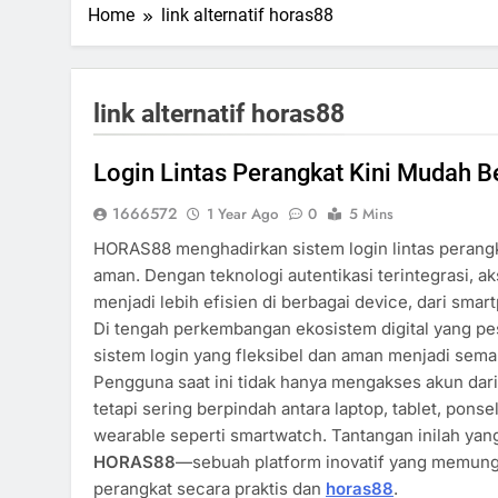
Home
link alternatif horas88
link alternatif horas88
Login Lintas Perangkat Kini Mudah 
1666572
1 Year Ago
0
5 Mins
HORAS88 menghadirkan sistem login lintas perang
aman. Dengan teknologi autentikasi terintegrasi, ak
menjadi lebih efisien di berbagai device, dari smar
Di tengah perkembangan ekosistem digital yang pe
sistem login yang fleksibel dan aman menjadi sema
Pengguna saat ini tidak hanya mengakses akun dari
tetapi sering berpindah antara laptop, tablet, ponse
wearable seperti smartwatch. Tantangan inilah yan
HORAS88
—sebuah platform inovatif yang memungk
perangkat secara praktis dan
horas88
.