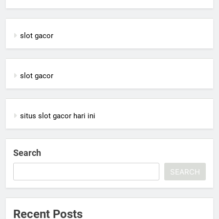
slot gacor
slot gacor
situs slot gacor hari ini
Search
SEARCH
Recent Posts