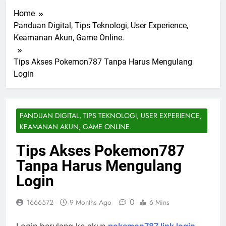
Home
Panduan Digital, Tips Teknologi, User Experience,
Keamanan Akun, Game Online.
Tips Akses Pokemon787 Tanpa Harus Mengulang
Login
PANDUAN DIGITAL, TIPS TEKNOLOGI, USER EXPERIENCE,
KEAMANAN AKUN, GAME ONLINE.
Tips Akses Pokemon787
Tanpa Harus Mengulang
Login
0
1666572
9 Months Ago
6 Mins