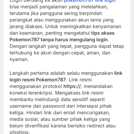
Login berulang ke akun
pokemon787 link login
bisa menjadi pengalaman yang melelahkan,
terutama jika pengguna sering berpindah
perangkat atau menggunakan akun lama yang
jarang diakses. Untuk meningkatkan kenyamanan
dan keamanan, penting mengetahui
tips akses
Pokemon787 tanpa harus mengulang login
.
Dengan langkah yang tepat, pengguna dapat tetap
terhubung ke akun dengan cepat, aman, dan
nyaman.
Langkah pertama adalah selalu menggunakan
link
login resmi Pokemon787
. Link resmi
menggunakan protokol
https://
, menandakan
koneksi terenkripsi. Mengakses link resmi
membantu melindungi data sensitif seperti
username dan password dari intersepsi pihak
ketiga. Hindari link dari email mencurigakan,
media sosial, atau sumber pihak ketiga yang
belum diverifikasi karena berisiko redirect atau
phishing.