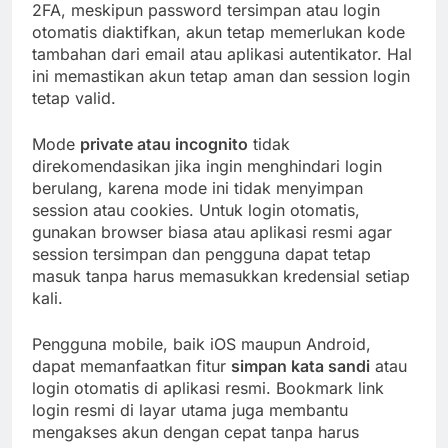
2FA, meskipun password tersimpan atau login
otomatis diaktifkan, akun tetap memerlukan kode
tambahan dari email atau aplikasi autentikator. Hal
ini memastikan akun tetap aman dan session login
tetap valid.
Mode
private atau incognito
tidak
direkomendasikan jika ingin menghindari login
berulang, karena mode ini tidak menyimpan
session atau cookies. Untuk login otomatis,
gunakan browser biasa atau aplikasi resmi agar
session tersimpan dan pengguna dapat tetap
masuk tanpa harus memasukkan kredensial setiap
kali.
Pengguna mobile, baik iOS maupun Android,
dapat memanfaatkan fitur
simpan kata sandi
atau
login otomatis di aplikasi resmi. Bookmark link
login resmi di layar utama juga membantu
mengakses akun dengan cepat tanpa harus