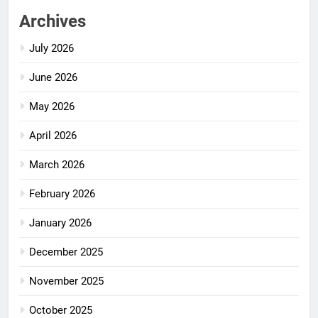
Archives
July 2026
June 2026
May 2026
April 2026
March 2026
February 2026
January 2026
December 2025
November 2025
October 2025