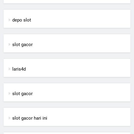
depo slot
slot gacor
laris4d
slot gacor
slot gacor hari ini