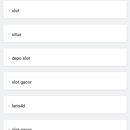
slot
situs
depo slot
slot gacor
laris4d
slot gacor