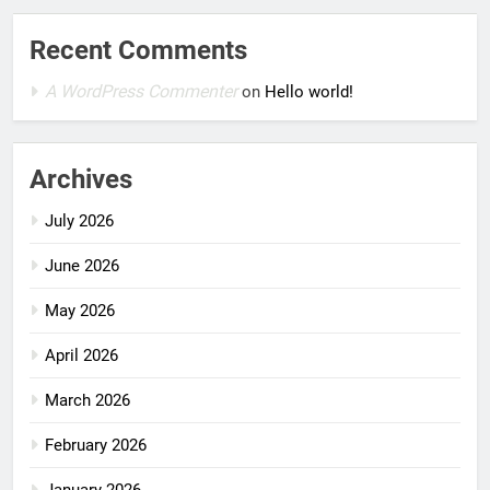
Recent Comments
A WordPress Commenter
on
Hello world!
Archives
July 2026
June 2026
May 2026
April 2026
March 2026
February 2026