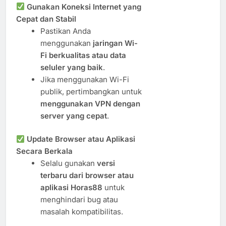
Gunakan Koneksi Internet yang
Cepat dan Stabil
Pastikan Anda
menggunakan
jaringan Wi-
Fi berkualitas atau data
seluler yang baik
.
Jika menggunakan Wi-Fi
publik, pertimbangkan untuk
menggunakan VPN dengan
server yang cepat
.
Update Browser atau Aplikasi
Secara Berkala
Selalu gunakan
versi
terbaru dari browser atau
aplikasi Horas88
untuk
menghindari bug atau
masalah kompatibilitas.