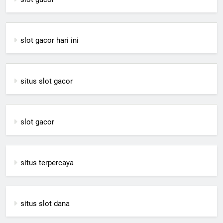
slot gacor hari ini
situs slot gacor
slot gacor
situs terpercaya
situs slot dana