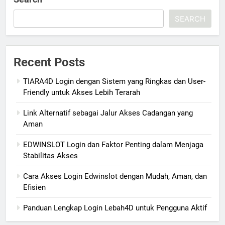
SEARCH
Recent Posts
TIARA4D Login dengan Sistem yang Ringkas dan User-
Friendly untuk Akses Lebih Terarah
Link Alternatif sebagai Jalur Akses Cadangan yang
Aman
EDWINSLOT Login dan Faktor Penting dalam Menjaga
Stabilitas Akses
Cara Akses Login Edwinslot dengan Mudah, Aman, dan
Efisien
Panduan Lengkap Login Lebah4D untuk Pengguna Aktif