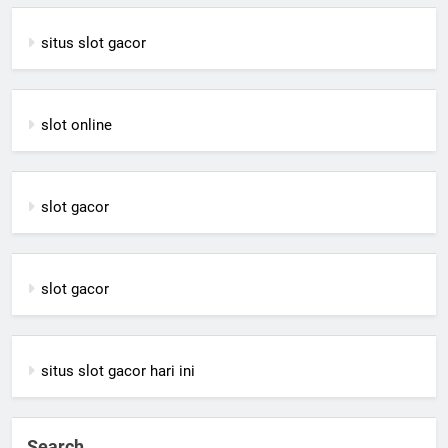
situs slot gacor
slot online
slot gacor
slot gacor
situs slot gacor hari ini
Search