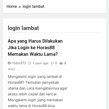
Home
login lambat
login lambat
Apa yang Harus Dilakukan
Jika Login ke Horas88
Memakan Waktu Lama?
1666572
1 year ago
0
8
mins
Mengalami login yang lambat di
Horas88? Temukan penyebab
utama dan cara mengatasinya agar
akses lebih cepat dan lancar.
Mengalami login yang memakan
waktu lama di Horas88 bisa