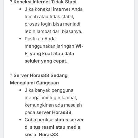
?
Koneksi Internet Tidak Stabil
Jika koneksi internet Anda
lemah atau tidak stabil,
proses login bisa menjadi
lebih lambat dari biasanya.
Pastikan Anda
menggunakan jaringan
Wi-
Fi yang kuat atau data
seluler yang cepat
.
?
Server Horas88 Sedang
Mengalami Gangguan
Jika banyak pengguna
mengalami login lambat,
kemungkinan ada masalah
pada
server Horas88
.
Coba periksa
status server
di situs resmi atau media
sosial Horas88
.