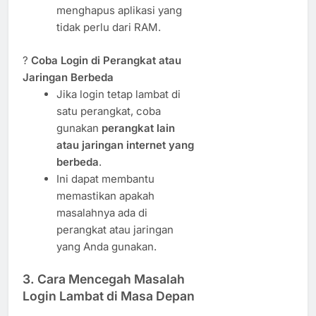
menghapus aplikasi yang
tidak perlu dari RAM.
?
Coba Login di Perangkat atau
Jaringan Berbeda
Jika login tetap lambat di
satu perangkat, coba
gunakan
perangkat lain
atau jaringan internet yang
berbeda
.
Ini dapat membantu
memastikan apakah
masalahnya ada di
perangkat atau jaringan
yang Anda gunakan.
3. Cara Mencegah Masalah
Login Lambat di Masa Depan