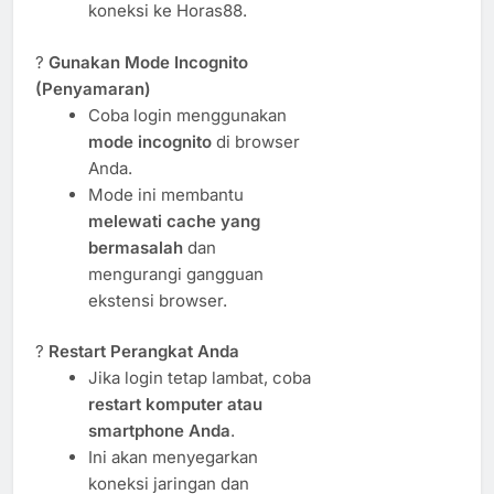
koneksi ke Horas88.
?
Gunakan Mode Incognito
(Penyamaran)
Coba login menggunakan
mode incognito
di browser
Anda.
Mode ini membantu
melewati cache yang
bermasalah
dan
mengurangi gangguan
ekstensi browser.
?
Restart Perangkat Anda
Jika login tetap lambat, coba
restart komputer atau
smartphone Anda
.
Ini akan menyegarkan
koneksi jaringan dan