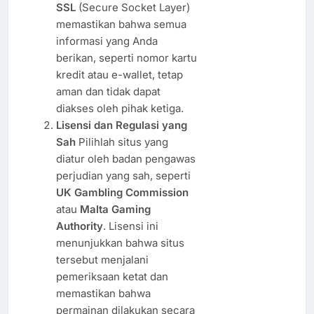
SSL
(Secure Socket Layer)
memastikan bahwa semua
informasi yang Anda
berikan, seperti nomor kartu
kredit atau e-wallet, tetap
aman dan tidak dapat
diakses oleh pihak ketiga.
Lisensi dan Regulasi yang
Sah
Pilihlah situs yang
diatur oleh badan pengawas
perjudian yang sah, seperti
UK Gambling Commission
atau
Malta Gaming
Authority
. Lisensi ini
menunjukkan bahwa situs
tersebut menjalani
pemeriksaan ketat dan
memastikan bahwa
permainan dilakukan secara