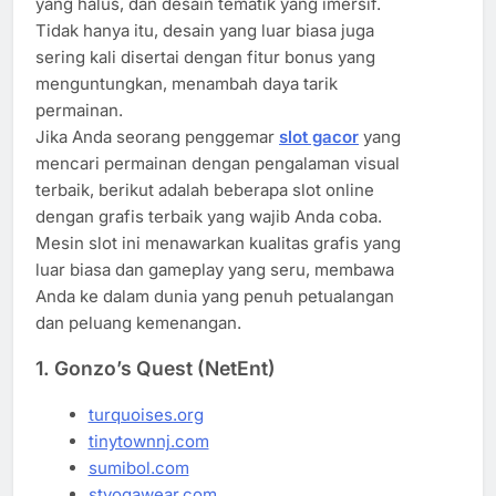
yang halus, dan desain tematik yang imersif.
Tidak hanya itu, desain yang luar biasa juga
sering kali disertai dengan fitur bonus yang
menguntungkan, menambah daya tarik
permainan.
Jika Anda seorang penggemar
slot gacor
yang
mencari permainan dengan pengalaman visual
terbaik, berikut adalah beberapa slot online
dengan grafis terbaik yang wajib Anda coba.
Mesin slot ini menawarkan kualitas grafis yang
luar biasa dan gameplay yang seru, membawa
Anda ke dalam dunia yang penuh petualangan
dan peluang kemenangan.
1.
Gonzo’s Quest (NetEnt)
turquoises.org
tinytownnj.com
sumibol.com
styogawear.com