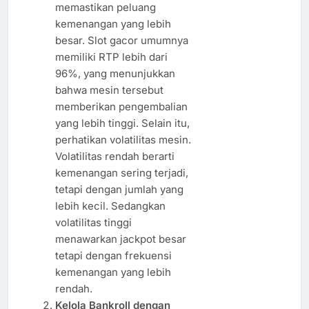
memastikan peluang
kemenangan yang lebih
besar. Slot gacor umumnya
memiliki RTP lebih dari
96%, yang menunjukkan
bahwa mesin tersebut
memberikan pengembalian
yang lebih tinggi. Selain itu,
perhatikan volatilitas mesin.
Volatilitas rendah berarti
kemenangan sering terjadi,
tetapi dengan jumlah yang
lebih kecil. Sedangkan
volatilitas tinggi
menawarkan jackpot besar
tetapi dengan frekuensi
kemenangan yang lebih
rendah.
Kelola Bankroll dengan