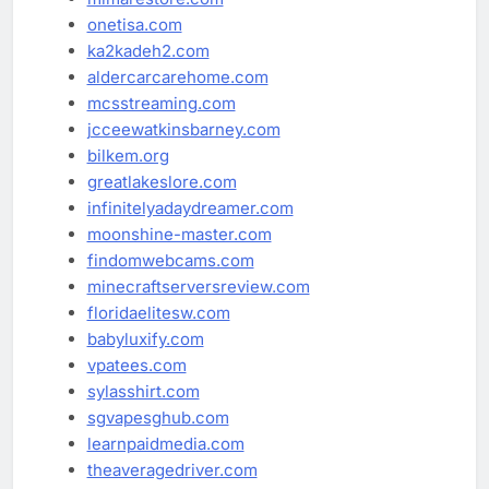
onetisa.com
ka2kadeh2.com
aldercarcarehome.com
mcsstreaming.com
jcceewatkinsbarney.com
bilkem.org
greatlakeslore.com
infinitelyadaydreamer.com
moonshine-master.com
findomwebcams.com
minecraftserversreview.com
floridaelitesw.com
babyluxify.com
vpatees.com
sylasshirt.com
sgvapesghub.com
learnpaidmedia.com
theaveragedriver.com