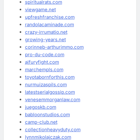
spiritualrats.com
viewgame.net
upfreshfranchise.com
randolacaminade.com
crazy-irrumatio.net
growing-years.net
corinneb-arthurimmo.com
pro-du-code.com
ajfuryfight.com
marchempls.com
toyotabornforthis.com
nurmuizaspils.com
latestserialgossip.com
venesemmorganlaw.com
juegoskb.com
babloonstudios.com
camp-club.net
collectionheavyduty.com
lynnmikolajczak.com