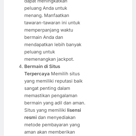
dapat meningkatkan
peluang Anda untuk
menang. Manfaatkan
tawaran-tawaran ini untuk
memperpanjang waktu
bermain Anda dan
mendapatkan lebih banyak
peluang untuk
memenangkan jackpot.
Bermain di Situs
Terpercaya
Memilih situs
yang memiliki reputasi baik
sangat penting dalam
memastikan pengalaman
bermain yang adil dan aman.
Situs yang memiliki
lisensi
resmi
dan menyediakan
metode pembayaran yang
aman akan memberikan