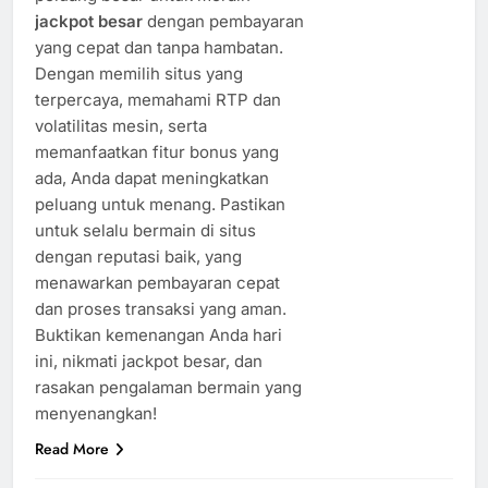
jackpot besar
dengan pembayaran
yang cepat dan tanpa hambatan.
Dengan memilih situs yang
terpercaya, memahami RTP dan
volatilitas mesin, serta
memanfaatkan fitur bonus yang
ada, Anda dapat meningkatkan
peluang untuk menang. Pastikan
untuk selalu bermain di situs
dengan reputasi baik, yang
menawarkan pembayaran cepat
dan proses transaksi yang aman.
Buktikan kemenangan Anda hari
ini, nikmati jackpot besar, dan
rasakan pengalaman bermain yang
menyenangkan!
Read More