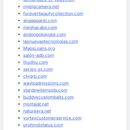
mybigcamera.net
foreverbeautycollection.com
alvaapparel.com
meghacabs.com
andonpokayoke.com
lasnuevastecnologias.com
MapsLoans.org
salon-adb.com
thudhu.com
series-ss.com
chigrp.com
waytoadmissions.com
stardewitemsids.com
buddyscustombaits.com
montajat.net
natureera.net
vortexcustomerservice.com
prohindistatus.com