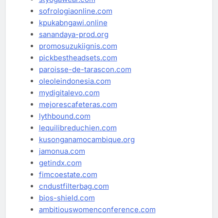
sofrologiaonline.com
kpukabngawi.online
sanandaya-prod.org
promosuzukiignis.com
pickbestheadsets.com
paroisse-de-tarascon.com
oleoleindonesia.com
mydigitalevo.com
mejorescafeteras.com
lythbound.com
lequilibreduchien.com
kusonganamocambique.org
jamonua.com
getindx.com
fimcoestate.com
cndustfilterbag.com
bios-shield.com
ambitiouswomenconference.com