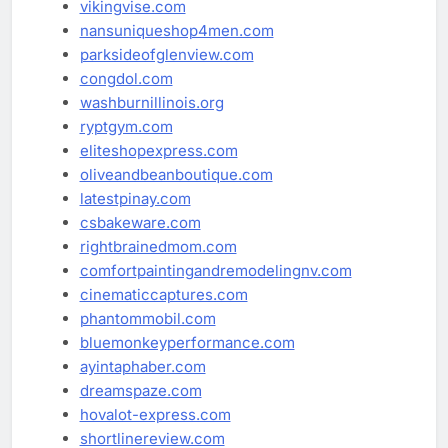
vikingvise.com
nansuniqueshop4men.com
parksideofglenview.com
congdol.com
washburnillinois.org
ryptgym.com
eliteshopexpress.com
oliveandbeanboutique.com
latestpinay.com
csbakeware.com
rightbrainedmom.com
comfortpaintingandremodelingnv.com
cinematiccaptures.com
phantommobil.com
bluemonkeyperformance.com
ayintaphaber.com
dreamspaze.com
hovalot-express.com
shortlinereview.com