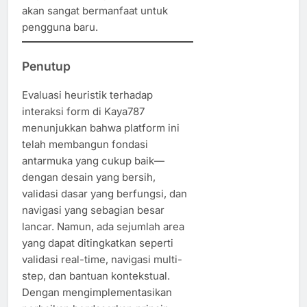
akan sangat bermanfaat untuk
pengguna baru.
Penutup
Evaluasi heuristik terhadap
interaksi form di Kaya787
menunjukkan bahwa platform ini
telah membangun fondasi
antarmuka yang cukup baik—
dengan desain yang bersih,
validasi dasar yang berfungsi, dan
navigasi yang sebagian besar
lancar. Namun, ada sejumlah area
yang dapat ditingkatkan seperti
validasi real-time, navigasi multi-
step, dan bantuan kontekstual.
Dengan mengimplementasikan