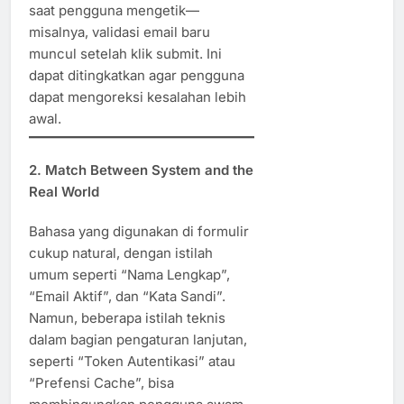
saat pengguna mengetik—
misalnya, validasi email baru
muncul setelah klik submit. Ini
dapat ditingkatkan agar pengguna
dapat mengoreksi kesalahan lebih
awal.
2.
Match Between System and the
Real World
Bahasa yang digunakan di formulir
cukup natural, dengan istilah
umum seperti “Nama Lengkap”,
“Email Aktif”, dan “Kata Sandi”.
Namun, beberapa istilah teknis
dalam bagian pengaturan lanjutan,
seperti “Token Autentikasi” atau
“Prefensi Cache”, bisa