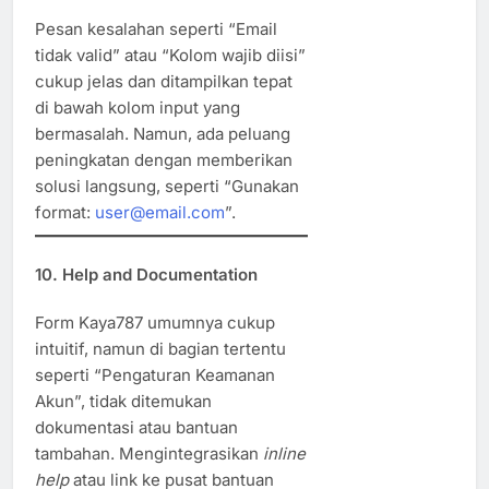
Pesan kesalahan seperti “Email
tidak valid” atau “Kolom wajib diisi”
cukup jelas dan ditampilkan tepat
di bawah kolom input yang
bermasalah. Namun, ada peluang
peningkatan dengan memberikan
solusi langsung, seperti “Gunakan
format:
user@email.com
”.
10.
Help and Documentation
Form Kaya787 umumnya cukup
intuitif, namun di bagian tertentu
seperti “Pengaturan Keamanan
Akun”, tidak ditemukan
dokumentasi atau bantuan
tambahan. Mengintegrasikan
inline
help
atau link ke pusat bantuan