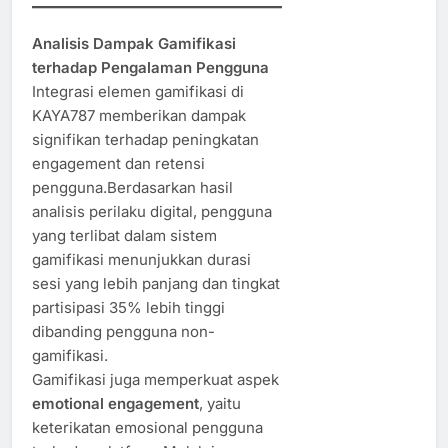
Analisis Dampak Gamifikasi
terhadap Pengalaman Pengguna
Integrasi elemen gamifikasi di
KAYA787 memberikan dampak
signifikan terhadap peningkatan
engagement dan retensi
pengguna.Berdasarkan hasil
analisis perilaku digital, pengguna
yang terlibat dalam sistem
gamifikasi menunjukkan durasi
sesi yang lebih panjang dan tingkat
partisipasi 35% lebih tinggi
dibanding pengguna non-
gamifikasi.
Gamifikasi juga memperkuat aspek
emotional engagement
, yaitu
keterikatan emosional pengguna