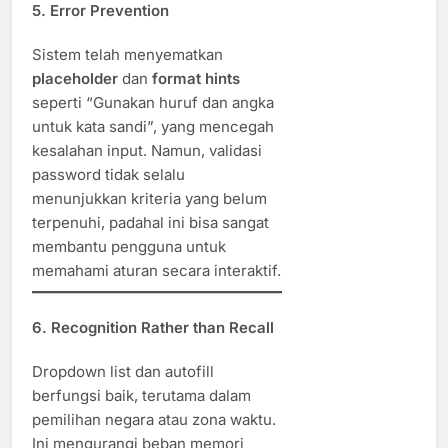
5.
Error Prevention
Sistem telah menyematkan
placeholder
dan
format hints
seperti “Gunakan huruf dan angka
untuk kata sandi”, yang mencegah
kesalahan input. Namun, validasi
password tidak selalu
menunjukkan kriteria yang belum
terpenuhi, padahal ini bisa sangat
membantu pengguna untuk
memahami aturan secara interaktif.
6.
Recognition Rather than Recall
Dropdown list dan autofill
berfungsi baik, terutama dalam
pemilihan negara atau zona waktu.
Ini mengurangi beban memori