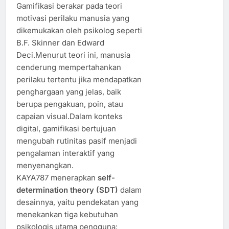
Gamifikasi berakar pada teori
motivasi perilaku manusia yang
dikemukakan oleh psikolog seperti
B.F. Skinner dan Edward
Deci.Menurut teori ini, manusia
cenderung mempertahankan
perilaku tertentu jika mendapatkan
penghargaan yang jelas, baik
berupa pengakuan, poin, atau
capaian visual.Dalam konteks
digital, gamifikasi bertujuan
mengubah rutinitas pasif menjadi
pengalaman interaktif yang
menyenangkan.
KAYA787 menerapkan
self-
determination theory (SDT)
dalam
desainnya, yaitu pendekatan yang
menekankan tiga kebutuhan
psikologis utama pengguna: