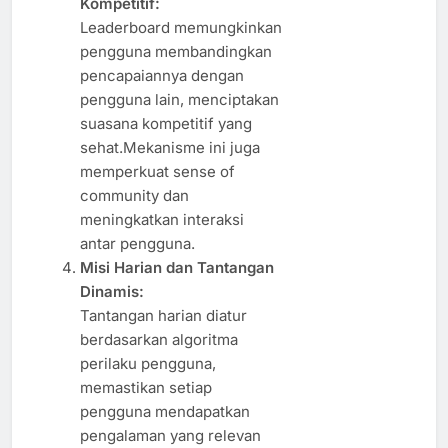
Kompetitif:
Leaderboard memungkinkan
pengguna membandingkan
pencapaiannya dengan
pengguna lain, menciptakan
suasana kompetitif yang
sehat.Mekanisme ini juga
memperkuat sense of
community dan
meningkatkan interaksi
antar pengguna.
Misi Harian dan Tantangan
Dinamis:
Tantangan harian diatur
berdasarkan algoritma
perilaku pengguna,
memastikan setiap
pengguna mendapatkan
pengalaman yang relevan