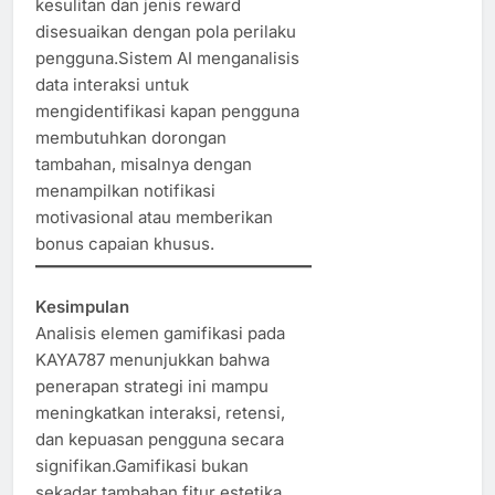
kesulitan dan jenis reward
disesuaikan dengan pola perilaku
pengguna.Sistem AI menganalisis
data interaksi untuk
mengidentifikasi kapan pengguna
membutuhkan dorongan
tambahan, misalnya dengan
menampilkan notifikasi
motivasional atau memberikan
bonus capaian khusus.
Kesimpulan
Analisis elemen gamifikasi pada
KAYA787 menunjukkan bahwa
penerapan strategi ini mampu
meningkatkan interaksi, retensi,
dan kepuasan pengguna secara
signifikan.Gamifikasi bukan
sekadar tambahan fitur estetika,