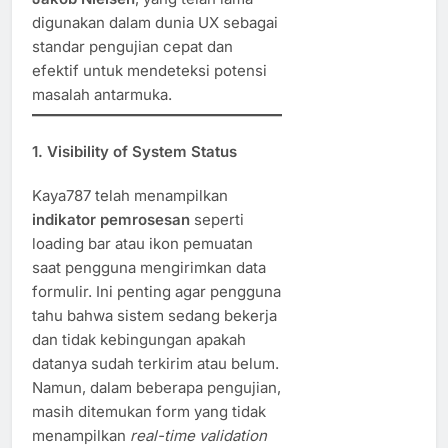
digunakan dalam dunia UX sebagai
standar pengujian cepat dan
efektif untuk mendeteksi potensi
masalah antarmuka.
1.
Visibility of System Status
Kaya787 telah menampilkan
indikator pemrosesan
seperti
loading bar atau ikon pemuatan
saat pengguna mengirimkan data
formulir. Ini penting agar pengguna
tahu bahwa sistem sedang bekerja
dan tidak kebingungan apakah
datanya sudah terkirim atau belum.
Namun, dalam beberapa pengujian,
masih ditemukan form yang tidak
menampilkan
real-time validation