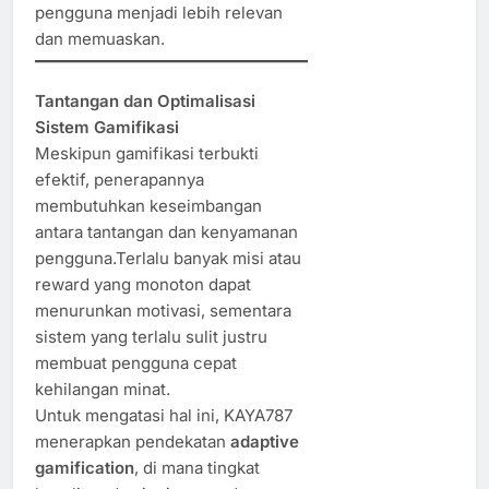
pengguna menjadi lebih relevan
dan memuaskan.
Tantangan dan Optimalisasi
Sistem Gamifikasi
Meskipun gamifikasi terbukti
efektif, penerapannya
membutuhkan keseimbangan
antara tantangan dan kenyamanan
pengguna.Terlalu banyak misi atau
reward yang monoton dapat
menurunkan motivasi, sementara
sistem yang terlalu sulit justru
membuat pengguna cepat
kehilangan minat.
Untuk mengatasi hal ini, KAYA787
menerapkan pendekatan
adaptive
gamification
, di mana tingkat