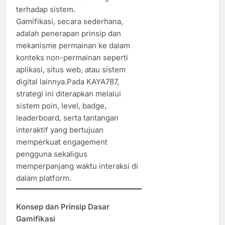
terhadap sistem.
Gamifikasi, secara sederhana,
adalah penerapan prinsip dan
mekanisme permainan ke dalam
konteks non-permainan seperti
aplikasi, situs web, atau sistem
digital lainnya.Pada KAYA787,
strategi ini diterapkan melalui
sistem poin, level, badge,
leaderboard, serta tantangan
interaktif yang bertujuan
memperkuat engagement
pengguna sekaligus
memperpanjang waktu interaksi di
dalam platform.
Konsep dan Prinsip Dasar
Gamifikasi