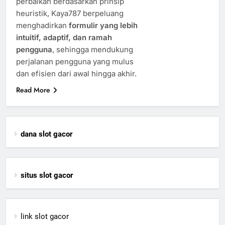
perbaikan berdasarkan prinsip
heuristik, Kaya787 berpeluang
menghadirkan
formulir yang lebih
intuitif, adaptif, dan ramah
pengguna
, sehingga mendukung
perjalanan pengguna yang mulus
dan efisien dari awal hingga akhir.
Read More
dana slot gacor
situs slot gacor
link slot gacor