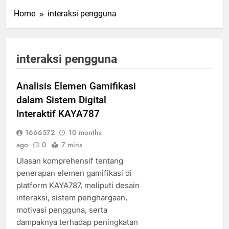
Home
interaksi pengguna
interaksi pengguna
Analisis Elemen Gamifikasi
dalam Sistem Digital
Interaktif KAYA787
1666572
10 months
ago
0
7 mins
Ulasan komprehensif tentang
penerapan elemen gamifikasi di
platform KAYA787, meliputi desain
interaksi, sistem penghargaan,
motivasi pengguna, serta
dampaknya terhadap peningkatan