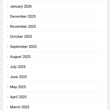
January 2026
December 2025
November 2025
October 2025
September 2025
August 2025
July 2025
June 2025
May 2025
April 2025
March 2025