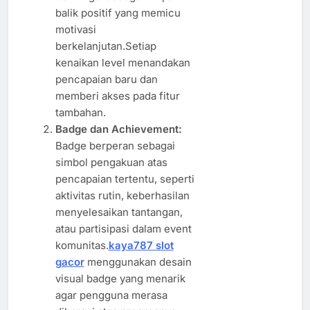
balik positif yang memicu
motivasi
berkelanjutan.Setiap
kenaikan level menandakan
pencapaian baru dan
memberi akses pada fitur
tambahan.
Badge dan Achievement:
Badge berperan sebagai
simbol pengakuan atas
pencapaian tertentu, seperti
aktivitas rutin, keberhasilan
menyelesaikan tantangan,
atau partisipasi dalam event
komunitas.
kaya787 slot
gacor
menggunakan desain
visual badge yang menarik
agar pengguna merasa