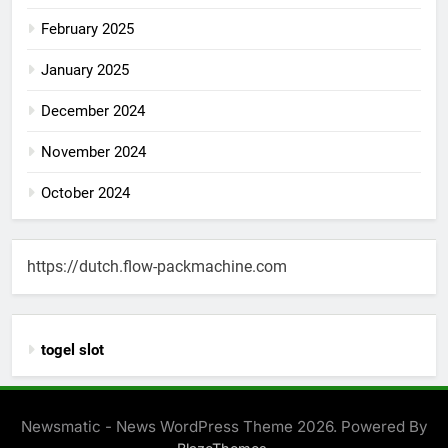
February 2025
January 2025
December 2024
November 2024
October 2024
https://dutch.flow-packmachine.com
togel slot
Newsmatic - News WordPress Theme 2026. Powered By