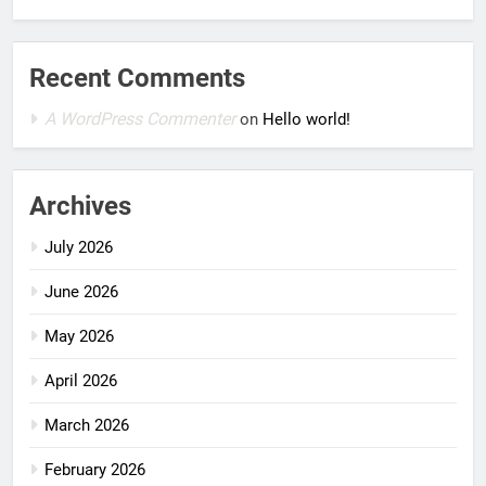
Recent Comments
A WordPress Commenter
on
Hello world!
Archives
July 2026
June 2026
May 2026
April 2026
March 2026
February 2026