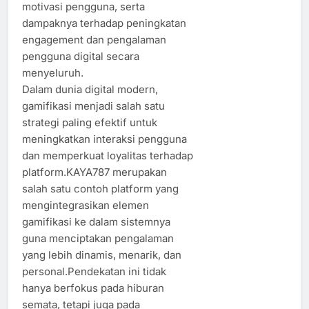
motivasi pengguna, serta
dampaknya terhadap peningkatan
engagement dan pengalaman
pengguna digital secara
menyeluruh.
Dalam dunia digital modern,
gamifikasi menjadi salah satu
strategi paling efektif untuk
meningkatkan interaksi pengguna
dan memperkuat loyalitas terhadap
platform.KAYA787 merupakan
salah satu contoh platform yang
mengintegrasikan elemen
gamifikasi ke dalam sistemnya
guna menciptakan pengalaman
yang lebih dinamis, menarik, dan
personal.Pendekatan ini tidak
hanya berfokus pada hiburan
semata, tetapi juga pada