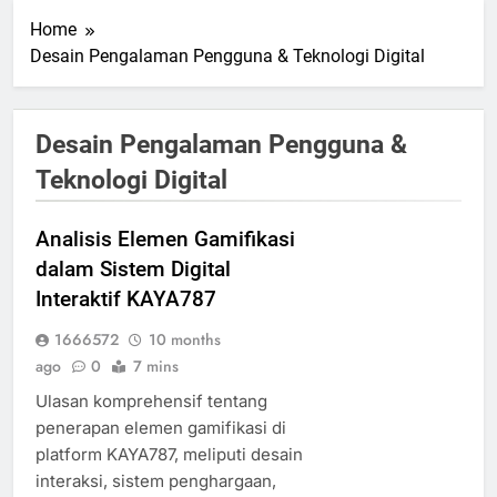
Home
Desain Pengalaman Pengguna & Teknologi Digital
Desain Pengalaman Pengguna &
Teknologi Digital
Analisis Elemen Gamifikasi
dalam Sistem Digital
Interaktif KAYA787
1666572
10 months
ago
0
7 mins
Ulasan komprehensif tentang
penerapan elemen gamifikasi di
platform KAYA787, meliputi desain
interaksi, sistem penghargaan,