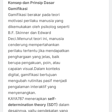
Konsep dan Prinsip Dasar
Gamifikasi
Gamifikasi berakar pada teori
motivasi perilaku manusia yang
dikemukakan oleh psikolog seperti
B.F. Skinner dan Edward
Deci.Menurut teori ini, manusia
cenderung mempertahankan
perilaku tertentu jika mendapatkan
penghargaan yang jelas, baik
berupa pengakuan, poin, atau
capaian visual.Dalam konteks
digital, gamifikasi bertujuan
mengubah rutinitas pasif menjadi
pengalaman interaktif yang
menyenangkan.
KAYA787 menerapkan
self-
determination theory (SDT)
dalam
desainnya, yaitu pendekatan yang