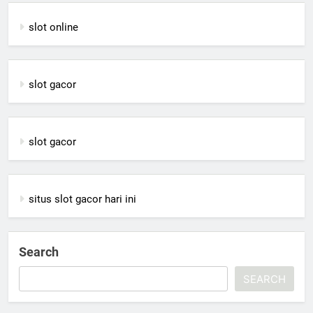
slot online
slot gacor
slot gacor
situs slot gacor hari ini
Search
SEARCH