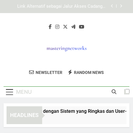
Skip
Link Alternatif sebagai Jalur Akses Cadangan
to
yang Aman
content
EDWINSLOT Login dan Faktor Penting dalam
Menjaga Stabilitas Akses
Cara Akses Login Edwinslot dengan Mudah,
Aman, dan Efisien
TIARA4D Login dengan Sistem yang Ringkas dan
User-Friendly untuk Akses Lebih Terarah
Link Alternatif sebagai Jalur Akses Cadangan
yang Aman
Mastering
Dapatkan Pelatihan Jaringan Profesional
EDWINSLOT Login dan Faktor Penting dalam
NEWSLETTER
RANDOM NEWS
Networks
Menjaga Stabilitas Akses
Dan Sertifikasi Dari Mastering Networks.
Cara Akses Login Edwinslot dengan Mudah,
Aman, dan Efisien
MENU
TIARA4D Login dengan Sistem yang Ringkas dan User-Friend
HEADLINES
4 Weeks Ago