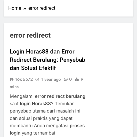
Home
error redirect
error redirect
Login Horas88 dan Error
Redirect Berulang: Penyebab
dan Solusi Efektif
1666572
1 year ago
0
9
mins
Mengalami
error redirect berulang
saat
login Horas88
? Temukan
penyebab utama dari masalah ini
dan solusi praktis yang dapat
membantu Anda mengatasi
proses
login
yang terhambat.