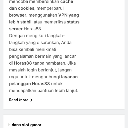
mencoba membersihkan
cache
dan cookies
, memperbarui
browser
, menggunakan
VPN yang
lebih stabil
, atau memeriksa
status
server
Horas88.
Dengan mengikuti langkah-
langkah yang disarankan, Anda
bisa kembali menikmati
pengalaman bermain yang lancar
di
Horas88
tanpa hambatan. Jika
masalah login berlanjut, jangan
ragu untuk menghubungi
layanan
pelanggan Horas88
untuk
mendapatkan bantuan lebih lanjut.
Read More
dana slot gacor