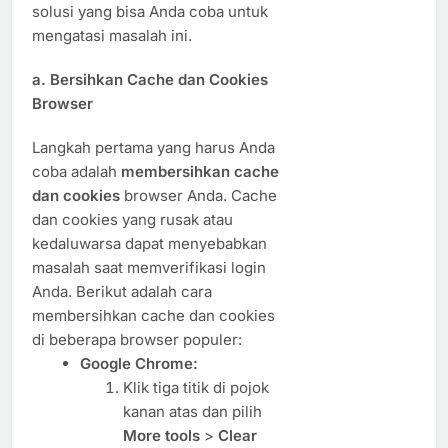
solusi yang bisa Anda coba untuk
mengatasi masalah ini.
a.
Bersihkan Cache dan Cookies
Browser
Langkah pertama yang harus Anda
coba adalah
membersihkan cache
dan cookies
browser Anda. Cache
dan cookies yang rusak atau
kedaluwarsa dapat menyebabkan
masalah saat memverifikasi login
Anda. Berikut adalah cara
membersihkan cache dan cookies
di beberapa browser populer:
Google Chrome:
Klik tiga titik di pojok
kanan atas dan pilih
More tools
>
Clear