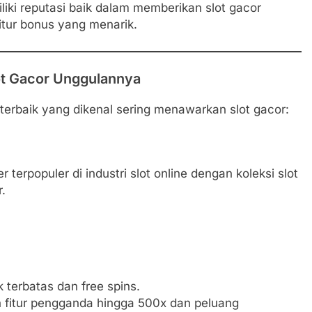
iki reputasi baik dalam memberikan slot gacor
tur bonus yang menarik.
ot Gacor Unggulannya
terbaik yang dikenal sering menawarkan slot gacor:
terpopuler di industri slot online dengan koleksi slot
.
erbatas dan free spins.
 fitur pengganda hingga 500x dan peluang