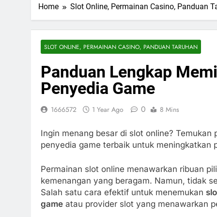
Home
Slot Online, Permainan Casino, Panduan T
SLOT ONLINE, PERMAINAN CASINO, PANDUAN TARUHAN
Panduan Lengkap Memil
Penyedia Game
0
1666572
1 Year Ago
8 Mins
Ingin menang besar di slot online? Temukan
penyedia game terbaik untuk meningkatkan
Permainan slot online menawarkan ribuan pil
kemenangan yang beragam. Namun, tidak s
Salah satu cara efektif untuk menemukan
sl
game
atau provider slot yang menawarkan p