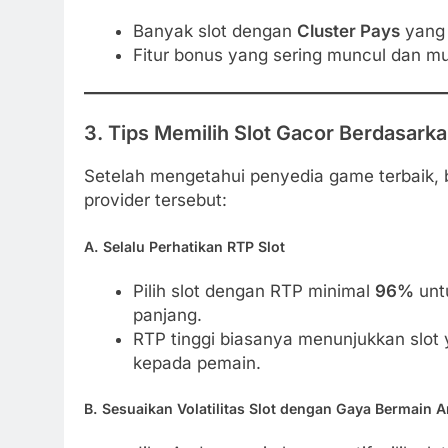
Banyak slot dengan
Cluster Pays
yang 
Fitur bonus yang sering muncul dan mu
3. Tips Memilih Slot Gacor Berdasar
Setelah mengetahui penyedia game terbaik, be
provider tersebut:
A. Selalu Perhatikan RTP Slot
Pilih slot dengan RTP minimal
96%
unt
panjang.
RTP tinggi biasanya menunjukkan slot
kepada pemain.
B. Sesuaikan Volatilitas Slot dengan Gaya Bermain 