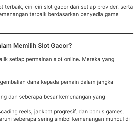
erbaik, ciri-ciri slot gacor dari setiap provider, serta
 kemenangan terbaik berdasarkan penyedia game
lam Memilih Slot Gacor?
ik setiap permainan slot online. Mereka yang
gembalian dana kepada pemain dalam jangka
ing dan seberapa besar kemenangan yang
scading reels, jackpot progresif, dan bonus games.
uhi seberapa sering simbol kemenangan muncul di