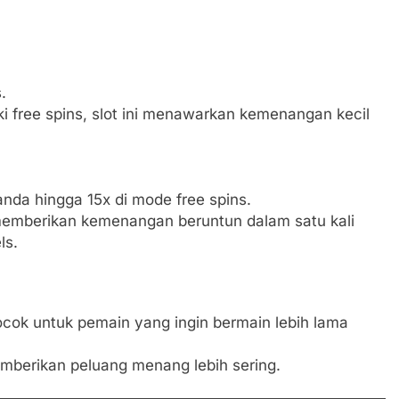
.
i free spins, slot ini menawarkan kemenangan kecil
nda hingga 15x di mode free spins.
 memberikan kemenangan beruntun dalam satu kali
ls.
ocok untuk pemain yang ingin bermain lebih lama
berikan peluang menang lebih sering.