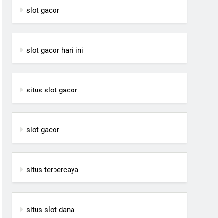
slot gacor
slot gacor hari ini
situs slot gacor
slot gacor
situs terpercaya
situs slot dana