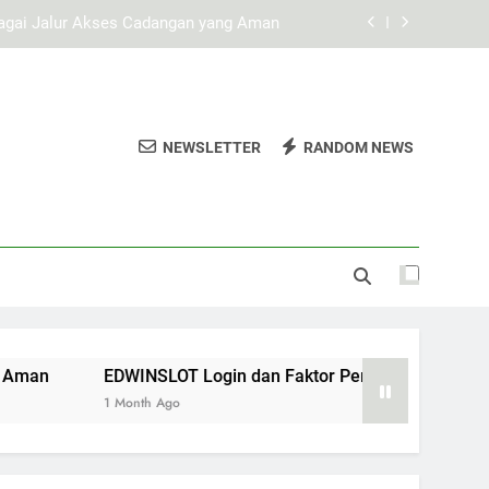
ebagai Jalur Akses Cadangan yang Aman
nting dalam Menjaga Stabilitas Akses
slot dengan Mudah, Aman, dan Efisien
NEWSLETTER
RANDOM NEWS
er-Friendly untuk Akses Lebih Terarah
ebagai Jalur Akses Cadangan yang Aman
etworks.
nting dalam Menjaga Stabilitas Akses
slot dengan Mudah, Aman, dan Efisien
EDWINSLOT Login dan Faktor Penting dalam Menjaga Stabili
1 Month Ago