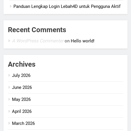
Panduan Lengkap Login Lebah4D untuk Pengguna Aktif
Recent Comments
A WordPress Commenter
on
Hello world!
Archives
July 2026
June 2026
May 2026
April 2026
March 2026