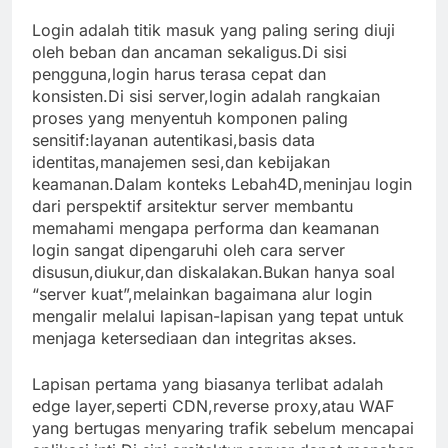
Login adalah titik masuk yang paling sering diuji
oleh beban dan ancaman sekaligus.Di sisi
pengguna,login harus terasa cepat dan
konsisten.Di sisi server,login adalah rangkaian
proses yang menyentuh komponen paling
sensitif:layanan autentikasi,basis data
identitas,manajemen sesi,dan kebijakan
keamanan.Dalam konteks Lebah4D,meninjau login
dari perspektif arsitektur server membantu
memahami mengapa performa dan keamanan
login sangat dipengaruhi oleh cara server
disusun,diukur,dan diskalakan.Bukan hanya soal
“server kuat”,melainkan bagaimana alur login
mengalir melalui lapisan-lapisan yang tepat untuk
menjaga ketersediaan dan integritas akses.
Lapisan pertama yang biasanya terlibat adalah
edge layer,seperti CDN,reverse proxy,atau WAF
yang bertugas menyaring trafik sebelum mencapai