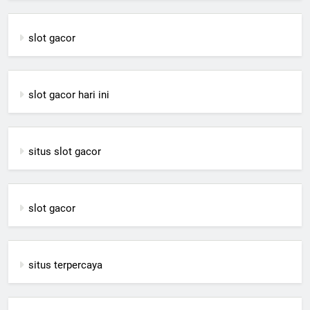
slot gacor
slot gacor hari ini
situs slot gacor
slot gacor
situs terpercaya