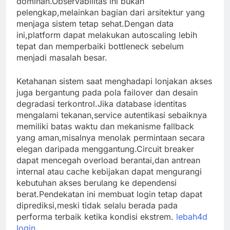
dominan.Observabilitas ini bukan
pelengkap,melainkan bagian dari arsitektur yang
menjaga sistem tetap sehat.Dengan data
ini,platform dapat melakukan autoscaling lebih
tepat dan memperbaiki bottleneck sebelum
menjadi masalah besar.
Ketahanan sistem saat menghadapi lonjakan akses
juga bergantung pada pola failover dan desain
degradasi terkontrol.Jika database identitas
mengalami tekanan,service autentikasi sebaiknya
memiliki batas waktu dan mekanisme fallback
yang aman,misalnya menolak permintaan secara
elegan daripada menggantung.Circuit breaker
dapat mencegah overload berantai,dan antrean
internal atau cache kebijakan dapat mengurangi
kebutuhan akses berulang ke dependensi
berat.Pendekatan ini membuat login tetap dapat
diprediksi,meski tidak selalu berada pada
performa terbaik ketika kondisi ekstrem.
lebah4d
login