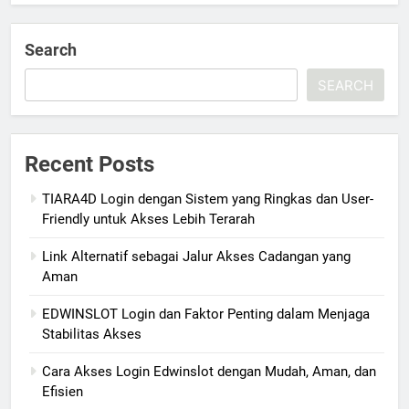
Search
SEARCH
Recent Posts
TIARA4D Login dengan Sistem yang Ringkas dan User-
Friendly untuk Akses Lebih Terarah
Link Alternatif sebagai Jalur Akses Cadangan yang
Aman
EDWINSLOT Login dan Faktor Penting dalam Menjaga
Stabilitas Akses
Cara Akses Login Edwinslot dengan Mudah, Aman, dan
Efisien