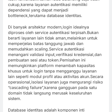
cukup,karena layanan autentikasi memiliki
dependensi yang dapat menjadi
bottleneck,terutama database identitas.
Di banyak arsitektur modern,login idealnya
diproses oleh service autentikasi terpisah.Bukan
berarti layanan lain tidak aman,melainkan untuk
memperjelas batas tanggung jawab dan
memudahkan scaling.Service autentikasi
menangani validasi input,verifikasi kredensial,dan
pembuatan sesi atau token.Pemisahan ini
memungkinkan platform menambah kapasitas
khusus untuk login tanpa mengganggu layanan
lain seperti modul profil atau aktivitas akun.Secara
operasional,isolasi layanan juga mengurangi risiko
“cascading failure”,karena gangguan pada satu
domain tidak langsung merusak keseluruhan
sistem.
Database identitas adalah komponen inti