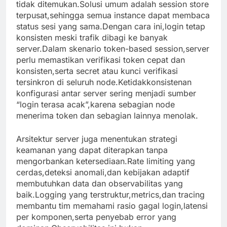
tidak ditemukan.Solusi umum adalah session store
terpusat,sehingga semua instance dapat membaca
status sesi yang sama.Dengan cara ini,login tetap
konsisten meski trafik dibagi ke banyak
server.Dalam skenario token-based session,server
perlu memastikan verifikasi token cepat dan
konsisten,serta secret atau kunci verifikasi
tersinkron di seluruh node.Ketidakkonsistenan
konfigurasi antar server sering menjadi sumber
“login terasa acak”,karena sebagian node
menerima token dan sebagian lainnya menolak.
Arsitektur server juga menentukan strategi
keamanan yang dapat diterapkan tanpa
mengorbankan ketersediaan.Rate limiting yang
cerdas,deteksi anomali,dan kebijakan adaptif
membutuhkan data dan observabilitas yang
baik.Logging yang terstruktur,metrics,dan tracing
membantu tim memahami rasio gagal login,latensi
per komponen,serta penyebab error yang