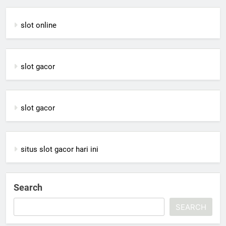
slot online
slot gacor
slot gacor
situs slot gacor hari ini
Search
SEARCH