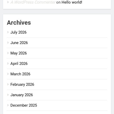
A WordPress Commenter
on
Hello world!
Archives
July 2026
June 2026
May 2026
April 2026
March 2026
February 2026
January 2026
December 2025