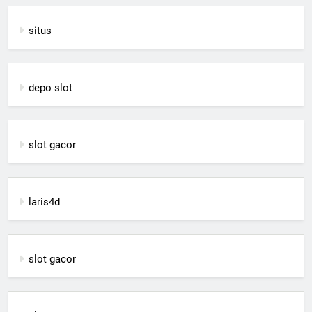
situs
depo slot
slot gacor
laris4d
slot gacor