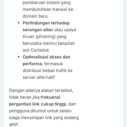
pembaruan sistem yang
membutuhkan transisi ke
domain baru
Perlindungan terhadap
serangan siber
atau upaya
tiruan (phishing) yang
berusaha meniru tampilan
asli Corlaslot
Optimalisasi akses dan
performa
, termasuk
distribusi beban trafik ke
server alternatif
Dengan adanya alasan tersebut,
tidak heran jika
frekuensi
pergantian link cukup tinggi
, dan
pengguna dituntut untuk selalu
siaga menyimpan link yang sedang
aktif.