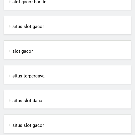
slot gacor hari ini
situs slot gacor
slot gacor
situs terpercaya
situs slot dana
situs slot gacor