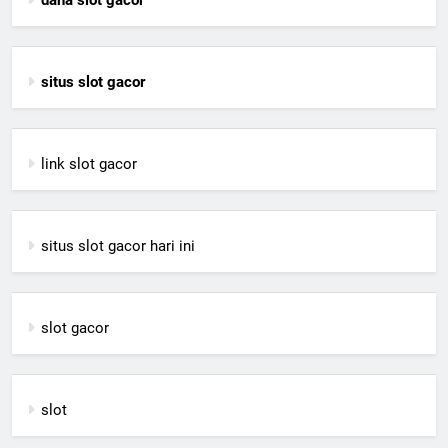
situs slot gacor
link slot gacor
situs slot gacor hari ini
slot gacor
slot