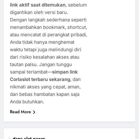
link aktif saat ditemukan
, sebelum
digantikan oleh versi baru.
Dengan langkah sederhana seperti
menambahkan bookmark, shortcut,
atau mencatat di perangkat pribadi,
Anda tidak hanya menghemat
waktu tetapi juga melindungi diri
dari risiko kesalahan akses atau
tautan palsu. Jangan tunggu
sampai terlambat—
simpan link
Corlaslot terbaru sekarang
, dan
nikmati akses yang cepat, aman,
dan bebas hambatan kapan saja
Anda butuhkan.
Read More
dana slot gacor