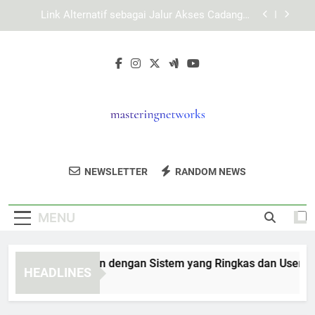
Skip
Link Alternatif sebagai Jalur Akses Cadangan
to
yang Aman
content
EDWINSLOT Login dan Faktor Penting dalam
Menjaga Stabilitas Akses
Cara Akses Login Edwinslot dengan Mudah,
Aman, dan Efisien
TIARA4D Login dengan Sistem yang Ringkas dan
User-Friendly untuk Akses Lebih Terarah
Link Alternatif sebagai Jalur Akses Cadangan
yang Aman
Mastering
Dapatkan Pelatihan Jaringan Profesional
EDWINSLOT Login dan Faktor Penting dalam
NEWSLETTER
RANDOM NEWS
Networks
Menjaga Stabilitas Akses
Dan Sertifikasi Dari Mastering Networks.
Cara Akses Login Edwinslot dengan Mudah,
Aman, dan Efisien
MENU
TIARA4D Login dengan Sistem yang Ringkas dan User-Frie
HEADLINES
4 Weeks Ago