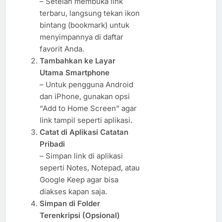
– Setelah membuka link
terbaru, langsung tekan ikon
bintang (bookmark) untuk
menyimpannya di daftar
favorit Anda.
Tambahkan ke Layar
Utama Smartphone
– Untuk pengguna Android
dan iPhone, gunakan opsi
“Add to Home Screen” agar
link tampil seperti aplikasi.
Catat di Aplikasi Catatan
Pribadi
– Simpan link di aplikasi
seperti Notes, Notepad, atau
Google Keep agar bisa
diakses kapan saja.
Simpan di Folder
Terenkripsi (Opsional)