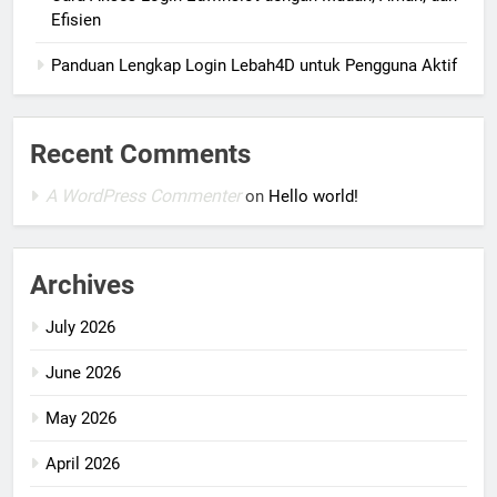
Efisien
Panduan Lengkap Login Lebah4D untuk Pengguna Aktif
Recent Comments
A WordPress Commenter
on
Hello world!
Archives
July 2026
June 2026
May 2026
April 2026