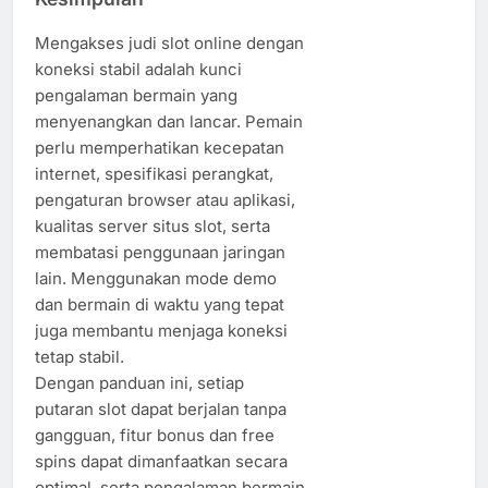
Mengakses judi slot online dengan
koneksi stabil adalah kunci
pengalaman bermain yang
menyenangkan dan lancar. Pemain
perlu memperhatikan kecepatan
internet, spesifikasi perangkat,
pengaturan browser atau aplikasi,
kualitas server situs slot, serta
membatasi penggunaan jaringan
lain. Menggunakan mode demo
dan bermain di waktu yang tepat
juga membantu menjaga koneksi
tetap stabil.
Dengan panduan ini, setiap
putaran slot dapat berjalan tanpa
gangguan, fitur bonus dan free
spins dapat dimanfaatkan secara
optimal, serta pengalaman bermain