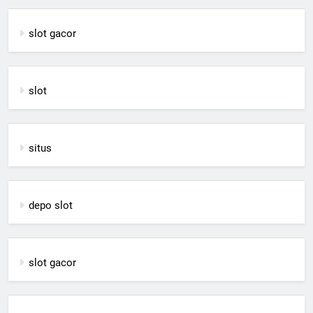
slot gacor
slot
situs
depo slot
slot gacor