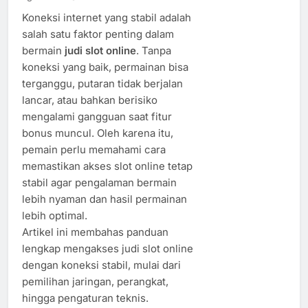
Koneksi internet yang stabil adalah
salah satu faktor penting dalam
bermain
judi slot online
. Tanpa
koneksi yang baik, permainan bisa
terganggu, putaran tidak berjalan
lancar, atau bahkan berisiko
mengalami gangguan saat fitur
bonus muncul. Oleh karena itu,
pemain perlu memahami cara
memastikan akses slot online tetap
stabil agar pengalaman bermain
lebih nyaman dan hasil permainan
lebih optimal.
Artikel ini membahas panduan
lengkap mengakses judi slot online
dengan koneksi stabil, mulai dari
pemilihan jaringan, perangkat,
hingga pengaturan teknis.