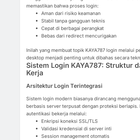
memastikan bahwa proses login:
Aman dari risiko keamanan
Stabil tanpa gangguan teknis
Cepat di berbagai perangkat
Bebas dari redirect mencurigakan
Inilah yang membuat topik KAYA787 login melalui p
desktop menjadi penting untuk dibahas secara tekni
Sistem Login KAYA787: Struktur 
Kerja
Arsitektur Login Terintegrasi
Sistem login modern biasanya dirancang mengguna
berbasis server terpusat dengan proteksi berlapis
autentikasi bekerja melalui:
Enkripsi koneksi SSL/TLS
Validasi kredensial di server inti
Session management otomatis