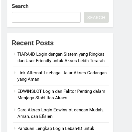
Search
SEARCH
Recent Posts
TIARA4D Login dengan Sistem yang Ringkas
dan User-Friendly untuk Akses Lebih Terarah
Link Alternatif sebagai Jalur Akses Cadangan
yang Aman
EDWINSLOT Login dan Faktor Penting dalam
Menjaga Stabilitas Akses
Cara Akses Login Edwinslot dengan Mudah,
Aman, dan Efisien
Panduan Lengkap Login Lebah4D untuk