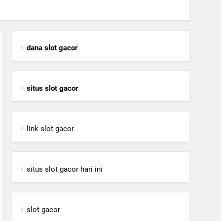
dana slot gacor
situs slot gacor
link slot gacor
situs slot gacor hari ini
slot gacor