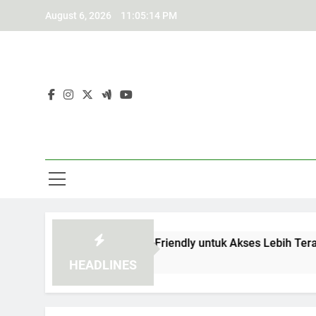
Skip
August 6, 2026
11:05:15 PM
to
content
Mas
Dapatkan P
Ringkas dan User-Friendly untuk Akses Lebih Terarah
L
1
HEADLINES