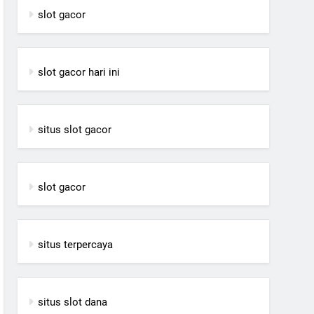
slot gacor
slot gacor hari ini
situs slot gacor
slot gacor
situs terpercaya
situs slot dana