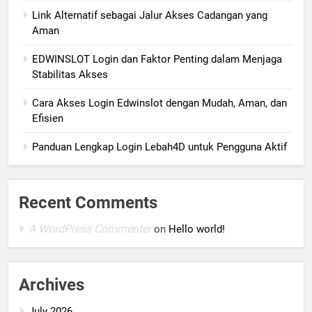
Link Alternatif sebagai Jalur Akses Cadangan yang
Aman
EDWINSLOT Login dan Faktor Penting dalam Menjaga
Stabilitas Akses
Cara Akses Login Edwinslot dengan Mudah, Aman, dan
Efisien
Panduan Lengkap Login Lebah4D untuk Pengguna Aktif
Recent Comments
A WordPress Commenter
on
Hello world!
Archives
July 2026