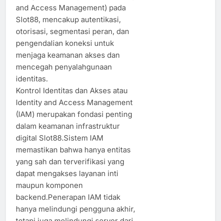
and Access Management) pada
Slot88, mencakup autentikasi,
otorisasi, segmentasi peran, dan
pengendalian koneksi untuk
menjaga keamanan akses dan
mencegah penyalahgunaan
identitas.
Kontrol Identitas dan Akses atau
Identity and Access Management
(IAM) merupakan fondasi penting
dalam keamanan infrastruktur
digital Slot88.Sistem IAM
memastikan bahwa hanya entitas
yang sah dan terverifikasi yang
dapat mengakses layanan inti
maupun komponen
backend.Penerapan IAM tidak
hanya melindungi pengguna akhir,
tetapi juga melindungi server dari