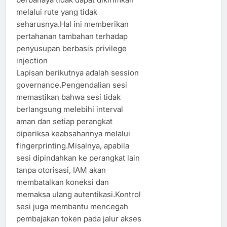
melalui rute yang tidak
seharusnya.Hal ini memberikan
pertahanan tambahan terhadap
penyusupan berbasis privilege
injection
Lapisan berikutnya adalah session
governance.Pengendalian sesi
memastikan bahwa sesi tidak
berlangsung melebihi interval
aman dan setiap perangkat
diperiksa keabsahannya melalui
fingerprinting.Misalnya, apabila
sesi dipindahkan ke perangkat lain
tanpa otorisasi, IAM akan
membatalkan koneksi dan
memaksa ulang autentikasi.Kontrol
sesi juga membantu mencegah
pembajakan token pada jalur akses