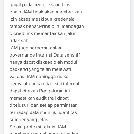
gagal pada pemeriksaan trust
chain, IAM tidak akan memberikan
izin akses meskipun kredensial
tampak benar.Prinsip ini mencegah
cloned link memanfaatkan jalur
tidak sah
IAM juga berperan dalam
governance internal.Data sensitif
hanya dapat diakses oleh modul
backend yang telah melewati
validasi IAM sehingga risiko
penyalahgunaan dari sisi internal
dapat ditekan.Pengaturan ini
memastikan audit trail dapat
ditelusuri dan setiap permintaan
terhadap data memiliki identitas
sumber yang jelas
Selain proteksi teknis, IAM
membantu compliance terhadap