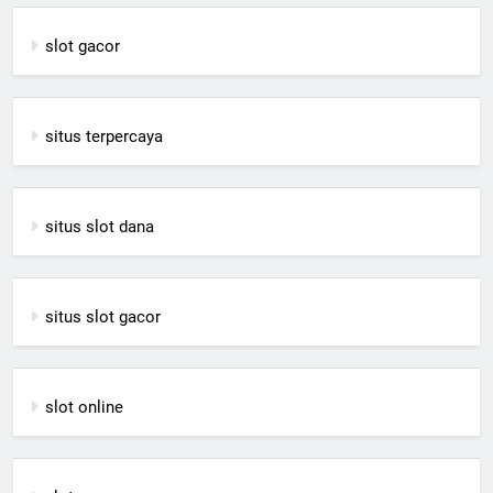
slot gacor
situs terpercaya
situs slot dana
situs slot gacor
slot online