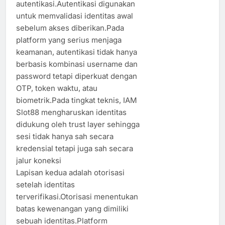
autentikasi.Autentikasi digunakan
untuk memvalidasi identitas awal
sebelum akses diberikan.Pada
platform yang serius menjaga
keamanan, autentikasi tidak hanya
berbasis kombinasi username dan
password tetapi diperkuat dengan
OTP, token waktu, atau
biometrik.Pada tingkat teknis, IAM
Slot88 mengharuskan identitas
didukung oleh trust layer sehingga
sesi tidak hanya sah secara
kredensial tetapi juga sah secara
jalur koneksi
Lapisan kedua adalah otorisasi
setelah identitas
terverifikasi.Otorisasi menentukan
batas kewenangan yang dimiliki
sebuah identitas.Platform