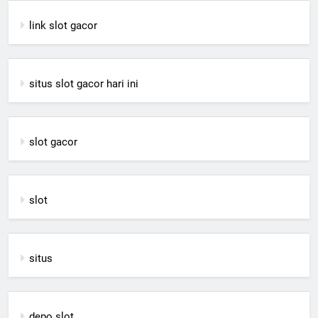
link slot gacor
situs slot gacor hari ini
slot gacor
slot
situs
depo slot