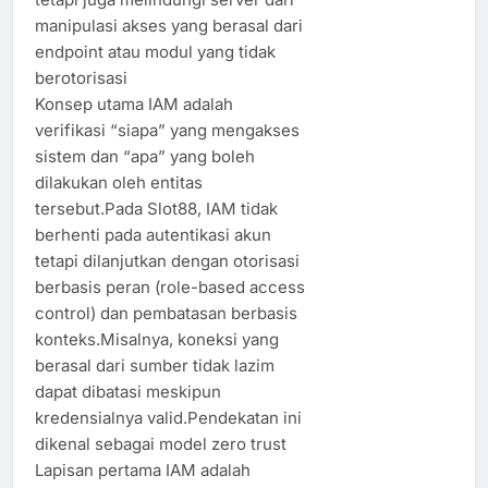
manipulasi akses yang berasal dari
endpoint atau modul yang tidak
berotorisasi
Konsep utama IAM adalah
verifikasi “siapa” yang mengakses
sistem dan “apa” yang boleh
dilakukan oleh entitas
tersebut.Pada Slot88, IAM tidak
berhenti pada autentikasi akun
tetapi dilanjutkan dengan otorisasi
berbasis peran (role-based access
control) dan pembatasan berbasis
konteks.Misalnya, koneksi yang
berasal dari sumber tidak lazim
dapat dibatasi meskipun
kredensialnya valid.Pendekatan ini
dikenal sebagai model zero trust
Lapisan pertama IAM adalah