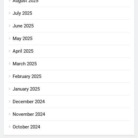
August 2025
July 2025
June 2025
May 2025
April 2025
March 2025
February 2025
January 2025
December 2024
November 2024
October 2024