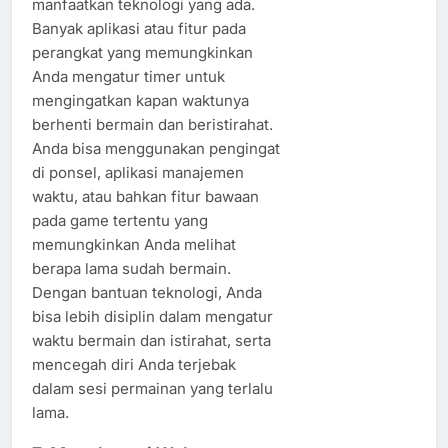
manfaatkan teknologi yang ada.
Banyak aplikasi atau fitur pada
perangkat yang memungkinkan
Anda mengatur timer untuk
mengingatkan kapan waktunya
berhenti bermain dan beristirahat.
Anda bisa menggunakan pengingat
di ponsel, aplikasi manajemen
waktu, atau bahkan fitur bawaan
pada game tertentu yang
memungkinkan Anda melihat
berapa lama sudah bermain.
Dengan bantuan teknologi, Anda
bisa lebih disiplin dalam mengatur
waktu bermain dan istirahat, serta
mencegah diri Anda terjebak
dalam sesi permainan yang terlalu
lama.