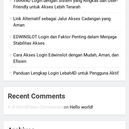
TIARA4D Login dengan Sistem yang Ringkas dan User-
Friendly untuk Akses Lebih Terarah
Link Alternatif sebagai Jalur Akses Cadangan yang
Aman
EDWINSLOT Login dan Faktor Penting dalam Menjaga
Stabilitas Akses
Cara Akses Login Edwinslot dengan Mudah, Aman, dan
Efisien
Panduan Lengkap Login Lebah4D untuk Pengguna Aktif
Recent Comments
A WordPress Commenter
on
Hello world!