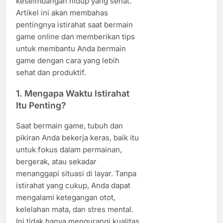
keseimbangan hidup yang sehat.
Artikel ini akan membahas
pentingnya istirahat saat bermain
game online dan memberikan tips
untuk membantu Anda bermain
game dengan cara yang lebih
sehat dan produktif.
1. Mengapa Waktu Istirahat
Itu Penting?
Saat bermain game, tubuh dan
pikiran Anda bekerja keras, baik itu
untuk fokus dalam permainan,
bergerak, atau sekadar
menanggapi situasi di layar. Tanpa
istirahat yang cukup, Anda dapat
mengalami ketegangan otot,
kelelahan mata, dan stres mental.
Ini tidak hanya mengurangi kualitas