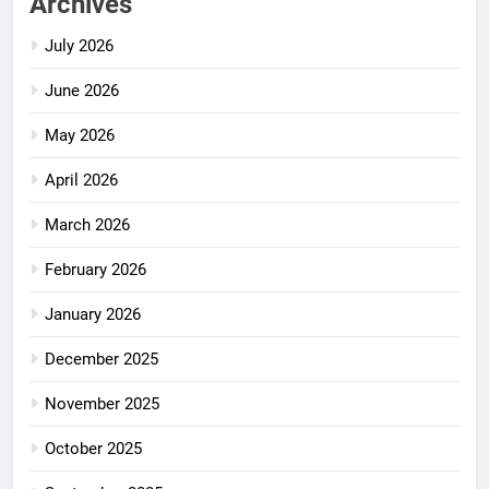
Archives
July 2026
June 2026
May 2026
April 2026
March 2026
February 2026
January 2026
December 2025
November 2025
October 2025