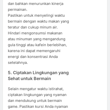
dan bahkan menurunkan kinerja
permainan.
Pastikan untuk menyelingi waktu
bermain dengan waktu makan yang
teratur dan cukup minum air.
Hindari mengonsumsi makanan
atau minuman yang mengandung
gula tinggi atau kafein berlebihan,
karena ini dapat memengaruhi
energi dan konsentrasi Anda
setelahnya.
5. Ciptakan Lingkungan yang
Sehat untuk Bermain
Selain mengatur waktu istirahat,
ciptakan lingkungan yang nyaman
dan mendukung untuk bermain
game. Pastikan kursi Anda nyaman