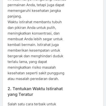
permainan Anda, tetapi juga dapat
memengaruhi kesehatan jangka
panjang.
Waktu istirahat membantu tubuh
dan pikiran Anda untuk pulih,
meningkatkan konsentrasi, dan
membuat Anda lebih segar untuk
kembali bermain. Istirahat juga
memberikan kesempatan untuk
bergerak dan menghindari duduk
terlalu lama, yang dapat
meningkatkan risiko masalah
kesehatan seperti sakit punggung
atau masalah peredaran darah.
2. Tentukan Waktu Istirahat
yang Teratur
Salah satu cara terbaik untuk