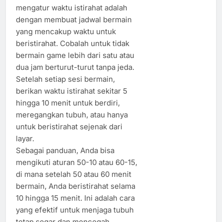
mengatur waktu istirahat adalah
dengan membuat jadwal bermain
yang mencakup waktu untuk
beristirahat. Cobalah untuk tidak
bermain game lebih dari satu atau
dua jam berturut-turut tanpa jeda.
Setelah setiap sesi bermain,
berikan waktu istirahat sekitar 5
hingga 10 menit untuk berdiri,
meregangkan tubuh, atau hanya
untuk beristirahat sejenak dari
layar.
Sebagai panduan, Anda bisa
mengikuti aturan 50-10 atau 60-15,
di mana setelah 50 atau 60 menit
bermain, Anda beristirahat selama
10 hingga 15 menit. Ini adalah cara
yang efektif untuk menjaga tubuh
tetap segar dan mencegah