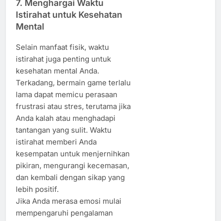
7. Menghargai Waktu
Istirahat untuk Kesehatan
Mental
Selain manfaat fisik, waktu
istirahat juga penting untuk
kesehatan mental Anda.
Terkadang, bermain game terlalu
lama dapat memicu perasaan
frustrasi atau stres, terutama jika
Anda kalah atau menghadapi
tantangan yang sulit. Waktu
istirahat memberi Anda
kesempatan untuk menjernihkan
pikiran, mengurangi kecemasan,
dan kembali dengan sikap yang
lebih positif.
Jika Anda merasa emosi mulai
mempengaruhi pengalaman