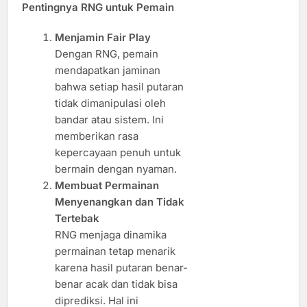
Pentingnya RNG untuk Pemain
Menjamin Fair Play
Dengan RNG, pemain
mendapatkan jaminan
bahwa setiap hasil putaran
tidak dimanipulasi oleh
bandar atau sistem. Ini
memberikan rasa
kepercayaan penuh untuk
bermain dengan nyaman.
Membuat Permainan
Menyenangkan dan Tidak
Tertebak
RNG menjaga dinamika
permainan tetap menarik
karena hasil putaran benar-
benar acak dan tidak bisa
diprediksi. Hal ini