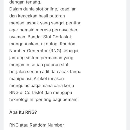
dengan tenang.
Dalam dunia slot online, keadilan
dan keacakan hasil putaran
menjadi aspek yang sangat penting
agar pemain merasa percaya dan
nyaman. Bandar Slot Corlaslot
menggunakan teknologi Random
Number Generator (RNG) sebagai
jantung sistem permainan yang
menjamin setiap putaran slot
berjalan secara adil dan acak tanpa
manipulasi. Artikel ini akan
mengulas bagaimana cara kerja
RNG di Corlaslot dan mengapa
teknologi ini penting bagi pemain.
Apa Itu RNG?
RNG atau Random Number