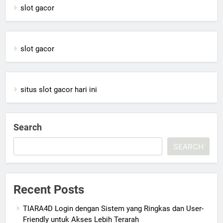
slot gacor
slot gacor
situs slot gacor hari ini
Search
SEARCH
Recent Posts
TIARA4D Login dengan Sistem yang Ringkas dan User-
Friendly untuk Akses Lebih Terarah