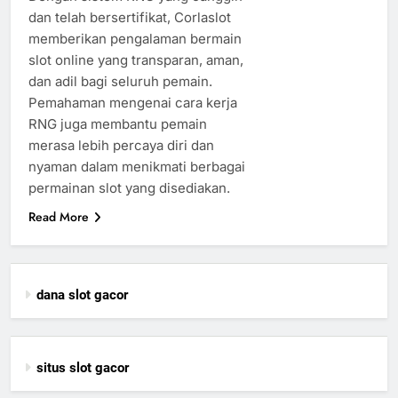
dan telah bersertifikat, Corlaslot
memberikan pengalaman bermain
slot online yang transparan, aman,
dan adil bagi seluruh pemain.
Pemahaman mengenai cara kerja
RNG juga membantu pemain
merasa lebih percaya diri dan
nyaman dalam menikmati berbagai
permainan slot yang disediakan.
Read More
dana slot gacor
situs slot gacor