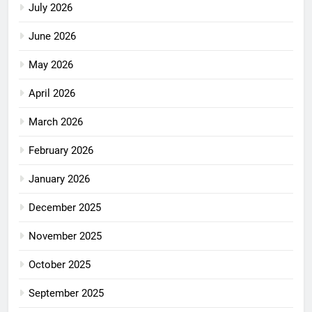
July 2026
June 2026
May 2026
April 2026
March 2026
February 2026
January 2026
December 2025
November 2025
October 2025
September 2025