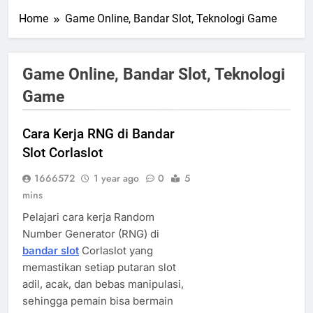
Home
Game Online, Bandar Slot, Teknologi Game
Game Online, Bandar Slot, Teknologi
Game
Cara Kerja RNG di Bandar
Slot Corlaslot
1666572
1 year ago
0
5
mins
Pelajari cara kerja Random
Number Generator (RNG) di
bandar slot
Corlaslot yang
memastikan setiap putaran slot
adil, acak, dan bebas manipulasi,
sehingga pemain bisa bermain