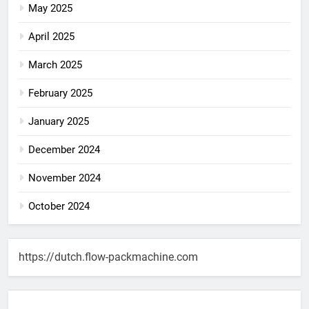
May 2025
April 2025
March 2025
February 2025
January 2025
December 2024
November 2024
October 2024
https://dutch.flow-packmachine.com