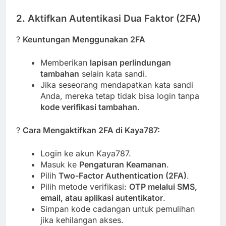
2. Aktifkan Autentikasi Dua Faktor (2FA)
?
Keuntungan Menggunakan 2FA
Memberikan
lapisan perlindungan
tambahan
selain kata sandi.
Jika seseorang mendapatkan kata sandi
Anda, mereka tetap tidak bisa login tanpa
kode verifikasi tambahan
.
?
Cara Mengaktifkan 2FA di Kaya787:
Login ke akun Kaya787.
Masuk ke
Pengaturan Keamanan
.
Pilih
Two-Factor Authentication (2FA)
.
Pilih metode verifikasi:
OTP melalui SMS,
email, atau aplikasi autentikator
.
Simpan kode cadangan untuk pemulihan
jika kehilangan akses.