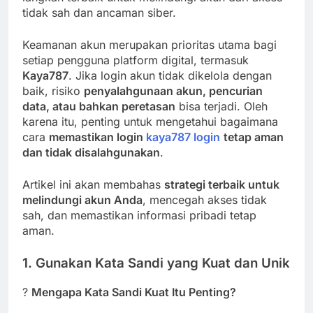
tidak sah dan ancaman siber.
Keamanan akun merupakan prioritas utama bagi
setiap pengguna platform digital, termasuk
Kaya787
. Jika login akun tidak dikelola dengan
baik, risiko
penyalahgunaan akun, pencurian
data, atau bahkan peretasan
bisa terjadi. Oleh
karena itu, penting untuk mengetahui bagaimana
cara
memastikan login
kaya787 login
tetap aman
dan tidak disalahgunakan
.
Artikel ini akan membahas
strategi terbaik untuk
melindungi akun Anda
, mencegah akses tidak
sah, dan memastikan informasi pribadi tetap
aman.
1. Gunakan Kata Sandi yang Kuat dan Unik
?
Mengapa Kata Sandi Kuat Itu Penting?