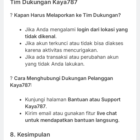
Tim Dukungan Kaya787
?
Kapan Harus Melaporkan ke Tim Dukungan?
Jika Anda mengalami
login dari lokasi yang
tidak dikenal
.
Jika akun terkunci atau tidak bisa diakses
karena aktivitas mencurigakan.
Jika ada transaksi atau perubahan akun
yang tidak Anda lakukan.
?
Cara Menghubungi Dukungan Pelanggan
Kaya787:
Kunjungi halaman
Bantuan atau Support
Kaya787
.
Kirim email atau gunakan fitur
live chat
untuk mendapatkan bantuan langsung
.
8. Kesimpulan