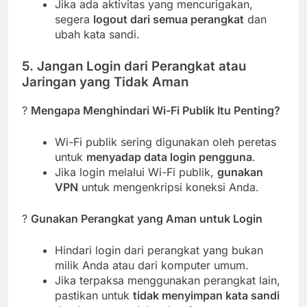
Jika ada aktivitas yang mencurigakan,
segera
logout dari semua perangkat
dan
ubah kata sandi.
5. Jangan Login dari Perangkat atau
Jaringan yang Tidak Aman
?
Mengapa Menghindari Wi-Fi Publik Itu Penting?
Wi-Fi publik sering digunakan oleh peretas
untuk
menyadap data login pengguna
.
Jika login melalui Wi-Fi publik,
gunakan
VPN
untuk mengenkripsi koneksi Anda.
?
Gunakan Perangkat yang Aman untuk Login
Hindari login dari perangkat yang bukan
milik Anda atau dari komputer umum.
Jika terpaksa menggunakan perangkat lain,
pastikan untuk
tidak menyimpan kata sandi