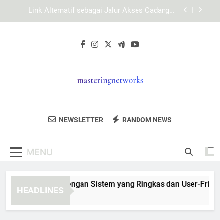
Skip
EDWINSLOT Login dan Faktor Penting dalam
to
Menjaga Stabilitas Akses
content
Cara Akses Login Edwinslot dengan Mudah,
Aman, dan Efisien
TIARA4D Login dengan Sistem yang Ringkas dan
User-Friendly untuk Akses Lebih Terarah
Link Alternatif sebagai Jalur Akses Cadangan
yang Aman
EDWINSLOT Login dan Faktor Penting dalam
Menjaga Stabilitas Akses
Mastering
Dapatkan Pelatihan Jaringan Profesional
Cara Akses Login Edwinslot dengan Mudah,
NEWSLETTER
RANDOM NEWS
Networks
Aman, dan Efisien
Dan Sertifikasi Dari Mastering Networks.
MENU
ARA4D Login dengan Sistem yang Ringkas dan User-Friendly u
HEADLINES
Weeks Ago