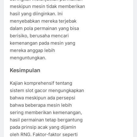
meskipun mesin tidak memberikan
hasil yang diinginkan. Ini
menyebabkan mereka terjebak
dalam pola permainan yang bisa
berisiko, berusaha mencari
kemenangan pada mesin yang
mereka anggap lebih
menguntungkan.
Kesimpulan
Kajian komprehensif tentang
sistem slot gacor mengungkapkan
bahwa meskipun ada persepsi
bahwa beberapa mesin lebih
sering memberikan kemenangan,
hasil permainan tetap bergantung
pada prinsip acak yang dijamin
oleh RNG. Faktor-faktor seperti