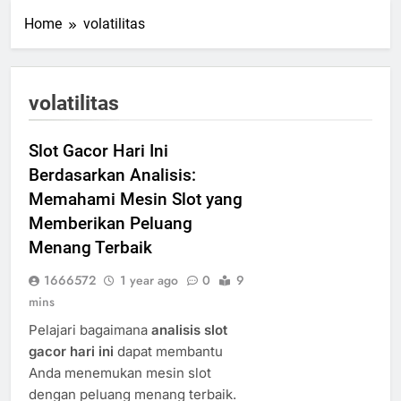
Home
volatilitas
volatilitas
Slot Gacor Hari Ini
Berdasarkan Analisis:
Memahami Mesin Slot yang
Memberikan Peluang
Menang Terbaik
1666572
1 year ago
0
9
mins
Pelajari bagaimana
analisis slot
gacor hari ini
dapat membantu
Anda menemukan mesin slot
dengan peluang menang terbaik.