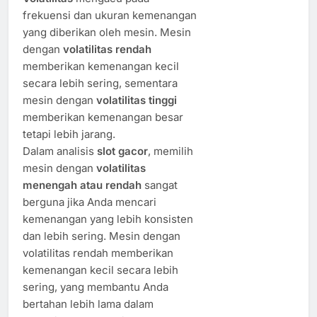
frekuensi dan ukuran kemenangan
yang diberikan oleh mesin. Mesin
dengan
volatilitas rendah
memberikan kemenangan kecil
secara lebih sering, sementara
mesin dengan
volatilitas tinggi
memberikan kemenangan besar
tetapi lebih jarang.
Dalam analisis
slot gacor
, memilih
mesin dengan
volatilitas
menengah atau rendah
sangat
berguna jika Anda mencari
kemenangan yang lebih konsisten
dan lebih sering. Mesin dengan
volatilitas rendah memberikan
kemenangan kecil secara lebih
sering, yang membantu Anda
bertahan lebih lama dalam