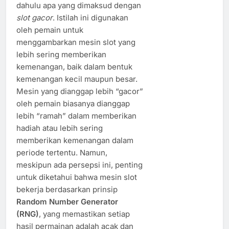
dahulu apa yang dimaksud dengan
slot gacor
. Istilah ini digunakan
oleh pemain untuk
menggambarkan mesin slot yang
lebih sering memberikan
kemenangan, baik dalam bentuk
kemenangan kecil maupun besar.
Mesin yang dianggap lebih “gacor”
oleh pemain biasanya dianggap
lebih “ramah” dalam memberikan
hadiah atau lebih sering
memberikan kemenangan dalam
periode tertentu. Namun,
meskipun ada persepsi ini, penting
untuk diketahui bahwa mesin slot
bekerja berdasarkan prinsip
Random Number Generator
(RNG)
, yang memastikan setiap
hasil permainan adalah acak dan