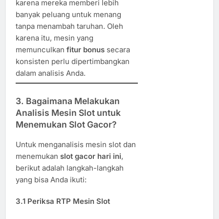
karena mereka memberi lebih
banyak peluang untuk menang
tanpa menambah taruhan. Oleh
karena itu, mesin yang
memunculkan
fitur bonus
secara
konsisten perlu dipertimbangkan
dalam analisis Anda.
3.
Bagaimana Melakukan
Analisis Mesin Slot untuk
Menemukan Slot Gacor?
Untuk menganalisis mesin slot dan
menemukan
slot gacor hari ini
,
berikut adalah langkah-langkah
yang bisa Anda ikuti:
3.1
Periksa RTP Mesin Slot