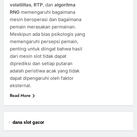
volatilitas
,
RTP
, dan
algoritma
RNG
memengaruhi bagaimana
mesin beroperasi dan bagaimana
pemain merasakan permainan.
Meskipun ada bias psikologis yang
memengaruhi persepsi pemain,
penting untuk diingat bahwa hasil
dari mesin slot tidak dapat
diprediksi dan setiap putaran
adalah peristiwa acak yang tidak
dapat dipengaruhi oleh faktor
eksternal.
Read More
dana slot gacor