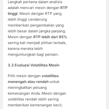
Langkah pertama dalam analisis
adalah mencari mesin dengan
RTP
tinggi
. Mesin dengan RTP yang
lebih tinggi cenderung
memberikan pengembalian yang
lebih besar dalam jangka panjang.
Mesin dengan
RTP lebih dari 95%
sering kali menjadi pilihan terbaik,
karena mereka lebih
menguntungkan bagi pemain.
3.2
Evaluasi Volatilitas Mesin
Pilih mesin dengan
volatilitas
menengah atau rendah
untuk
meningkatkan peluang
kemenangan Anda. Mesin dengan
volatilitas rendah lebih sering
memberikan kemenangan kecil,