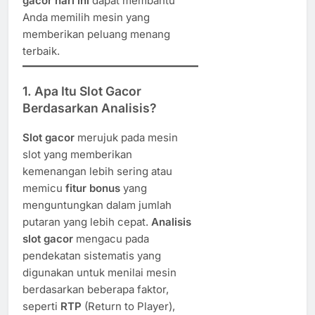
gacor hari ini
dapat membantu
Anda memilih mesin yang
memberikan peluang menang
terbaik.
1.
Apa Itu Slot Gacor
Berdasarkan Analisis?
Slot gacor
merujuk pada mesin
slot yang memberikan
kemenangan lebih sering atau
memicu
fitur bonus
yang
menguntungkan dalam jumlah
putaran yang lebih cepat.
Analisis
slot gacor
mengacu pada
pendekatan sistematis yang
digunakan untuk menilai mesin
berdasarkan beberapa faktor,
seperti
RTP
(Return to Player),