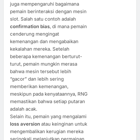
juga mempengaruhi bagaimana
pemain berinteraksi dengan mesin
slot. Salah satu contoh adalah
confirmation bias
, di mana pemain
cenderung mengingat
kemenangan dan mengabaikan
kekalahan mereka. Setelah
beberapa kemenangan berturut-
turut, pemain mungkin merasa
bahwa mesin tersebut lebih
“gacor” dan lebih sering
memberikan kemenangan,
meskipun pada kenyataannya, RNG
memastikan bahwa setiap putaran
adalah acak.
Selain itu, pemain yang mengalami
loss aversion
atau keinginan untuk
mengembalikan kerugian mereka
seringkali melanjutkan permainan