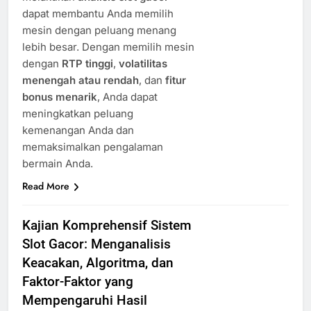
dapat membantu Anda memilih
mesin dengan peluang menang
lebih besar. Dengan memilih mesin
dengan
RTP tinggi
,
volatilitas
menengah atau rendah
, dan
fitur
bonus menarik
, Anda dapat
meningkatkan peluang
kemenangan Anda dan
memaksimalkan pengalaman
bermain Anda.
Read More
Kajian Komprehensif Sistem
Slot Gacor: Menganalisis
Keacakan, Algoritma, dan
Faktor-Faktor yang
Mempengaruhi Hasil