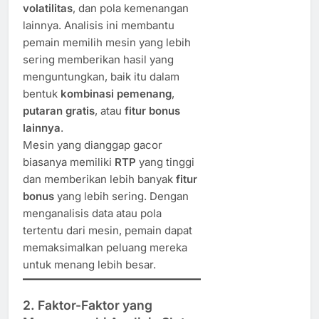
volatilitas
, dan pola kemenangan
lainnya. Analisis ini membantu
pemain memilih mesin yang lebih
sering memberikan hasil yang
menguntungkan, baik itu dalam
bentuk
kombinasi pemenang
,
putaran gratis
, atau
fitur bonus
lainnya
.
Mesin yang dianggap gacor
biasanya memiliki
RTP
yang tinggi
dan memberikan lebih banyak
fitur
bonus
yang lebih sering. Dengan
menganalisis data atau pola
tertentu dari mesin, pemain dapat
memaksimalkan peluang mereka
untuk menang lebih besar.
2.
Faktor-Faktor yang