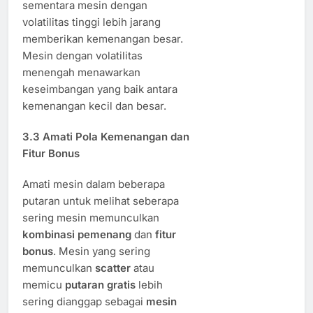
sementara mesin dengan
volatilitas tinggi lebih jarang
memberikan kemenangan besar.
Mesin dengan volatilitas
menengah menawarkan
keseimbangan yang baik antara
kemenangan kecil dan besar.
3.3
Amati Pola Kemenangan dan
Fitur Bonus
Amati mesin dalam beberapa
putaran untuk melihat seberapa
sering mesin memunculkan
kombinasi pemenang
dan
fitur
bonus
. Mesin yang sering
memunculkan
scatter
atau
memicu
putaran gratis
lebih
sering dianggap sebagai
mesin