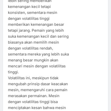
lebih sering memberikan
kemenangan kecil tetapi
konsisten, sementara mesin
dengan volatilitas tinggi
memberikan kemenangan besar
tetapi jarang. Pemain yang lebih
suka kemenangan kecil dan sering
biasanya akan memilih mesin
dengan volatilitas rendah,
sementara mereka yang lebih suka
menang besar mungkin akan
mencari mesin dengan volatilitas
tinggi.
Volatilitas ini, meskipun tidak
mengubah prinsip dasar keacakan
mesin, memengaruhi cara pemain
merasakan permainan. Mesin
dengan volatilitas tinggi bisa
menciptakan kesan bahwa mesin