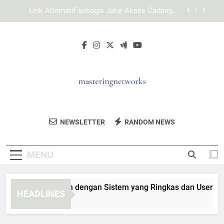
Skip
Link Alternatif sebagai Jalur Akses Cadangan
to
yang Aman
content
EDWINSLOT Login dan Faktor Penting dalam
Menjaga Stabilitas Akses
Cara Akses Login Edwinslot dengan Mudah,
Aman, dan Efisien
TIARA4D Login dengan Sistem yang Ringkas dan
User-Friendly untuk Akses Lebih Terarah
Link Alternatif sebagai Jalur Akses Cadangan
yang Aman
Mastering
Dapatkan Pelatihan Jaringan Profesional
EDWINSLOT Login dan Faktor Penting dalam
NEWSLETTER
RANDOM NEWS
Networks
Menjaga Stabilitas Akses
Dan Sertifikasi Dari Mastering Networks.
Cara Akses Login Edwinslot dengan Mudah,
Aman, dan Efisien
MENU
TIARA4D Login dengan Sistem yang Ringkas dan User-Frien
HEADLINES
4 Weeks Ago