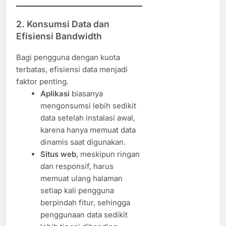
2. Konsumsi Data dan
Efisiensi Bandwidth
Bagi pengguna dengan kuota
terbatas, efisiensi data menjadi
faktor penting.
Aplikasi
biasanya
mengonsumsi lebih sedikit
data setelah instalasi awal,
karena hanya memuat data
dinamis saat digunakan.
Situs web
, meskipun ringan
dan responsif, harus
memuat ulang halaman
setiap kali pengguna
berpindah fitur, sehingga
penggunaan data sedikit