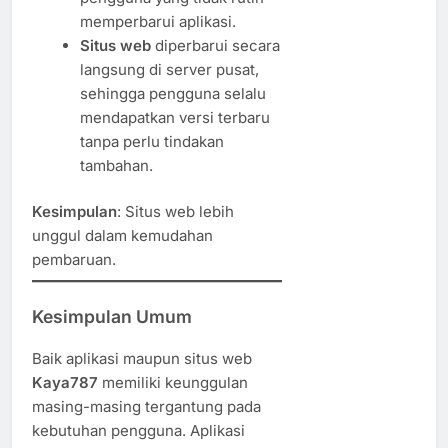
memperbarui aplikasi.
Situs web
diperbarui secara
langsung di server pusat,
sehingga pengguna selalu
mendapatkan versi terbaru
tanpa perlu tindakan
tambahan.
Kesimpulan
: Situs web lebih
unggul dalam kemudahan
pembaruan.
Kesimpulan Umum
Baik aplikasi maupun situs web
Kaya787
memiliki keunggulan
masing-masing tergantung pada
kebutuhan pengguna. Aplikasi