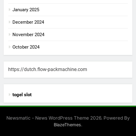
January 2025
December 2024
November 2024
October 2024
https://dutch.flow-packmachine.com
togel slot
Newsmatic - News WordPress Theme 2026. Powered By
.
BlazeThemes