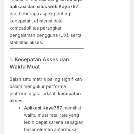
aplikasi dan situs web Kaya787
dari beberapa aspek penting:
kecepatan, efisiensi data,
kompatibilitas perangkat,
pengalaman pengguna (UX), serta
stabilitas akses.
1. Kecepatan Akses dan
Waktu Muat
Salah satu metrik paling signifikan
dalam mengukur performa
platform digital adalah
kecepatan
akses
.
Aplikasi Kaya787
memiliki
waktu muat rata-rata yang
lebih cepat karena sebagian
besar elemen antarmuka