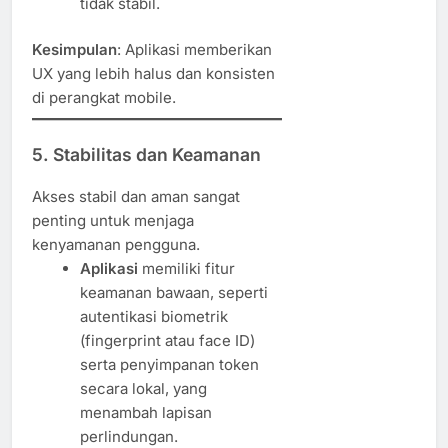
tidak stabil.
Kesimpulan
: Aplikasi memberikan
UX yang lebih halus dan konsisten
di perangkat mobile.
5. Stabilitas dan Keamanan
Akses stabil dan aman sangat
penting untuk menjaga
kenyamanan pengguna.
Aplikasi
memiliki fitur
keamanan bawaan, seperti
autentikasi biometrik
(fingerprint atau face ID)
serta penyimpanan token
secara lokal, yang
menambah lapisan
perlindungan.