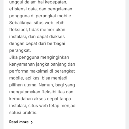
unggul dalam hal kecepatan,
efisiensi data, dan pengalaman
pengguna di perangkat mobile.
Sebaliknya, situs web lebih
fleksibel, tidak memerlukan
instalasi, dan dapat diakses
dengan cepat dari berbagai
perangkat.
Jika pengguna menginginkan
kenyamanan jangka panjang dan
performa maksimal di perangkat
mobile, aplikasi bisa menjadi
pilihan utama. Namun, bagi yang
mengutamakan fleksibilitas dan
kemudahan akses cepat tanpa
instalasi, situs web tetap menjadi
solusi praktis.
Read More