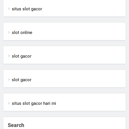
situs slot gacor
slot online
slot gacor
slot gacor
situs slot gacor hari ini
Search