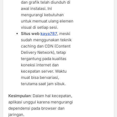
dan grafik telah diunduh di
awal instalasi. Ini
mengurangi kebutuhan
untuk memuat ulang elemen
visual di setiap sesi.
Situs web
kaya787
, meski
sudah menggunakan teknik
caching dan CDN (Content
Delivery Network), tetap
tergantung pada kualitas
koneksi internet dan
kecepatan server. Waktu
muat bisa bervariasi,
terutama saat jam sibuk.
Kesimpulan
: Dalam hal kecepatan,
aplikasi unggul karena mengurangi
dependensi pada browser dan
jaringan.