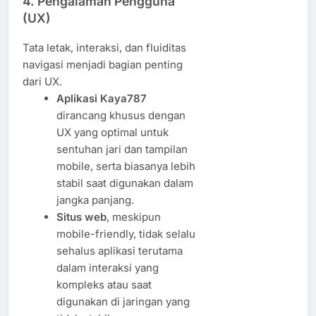
4. Pengalaman Pengguna
(UX)
Tata letak, interaksi, dan fluiditas
navigasi menjadi bagian penting
dari UX.
Aplikasi Kaya787
dirancang khusus dengan
UX yang optimal untuk
sentuhan jari dan tampilan
mobile, serta biasanya lebih
stabil saat digunakan dalam
jangka panjang.
Situs web
, meskipun
mobile-friendly, tidak selalu
sehalus aplikasi terutama
dalam interaksi yang
kompleks atau saat
digunakan di jaringan yang