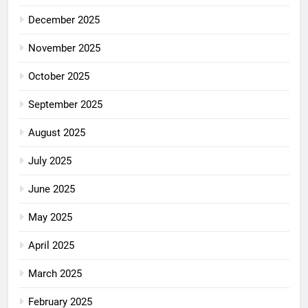
December 2025
November 2025
October 2025
September 2025
August 2025
July 2025
June 2025
May 2025
April 2025
March 2025
February 2025