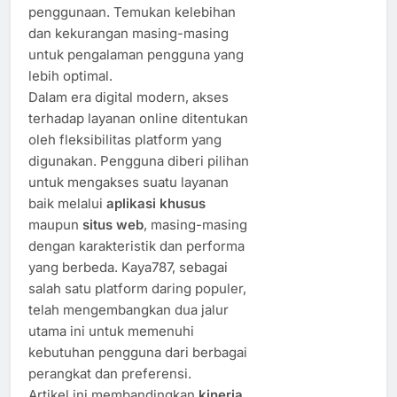
penggunaan. Temukan kelebihan
dan kekurangan masing-masing
untuk pengalaman pengguna yang
lebih optimal.
Dalam era digital modern, akses
terhadap layanan online ditentukan
oleh fleksibilitas platform yang
digunakan. Pengguna diberi pilihan
untuk mengakses suatu layanan
baik melalui
aplikasi khusus
maupun
situs web
, masing-masing
dengan karakteristik dan performa
yang berbeda. Kaya787, sebagai
salah satu platform daring populer,
telah mengembangkan dua jalur
utama ini untuk memenuhi
kebutuhan pengguna dari berbagai
perangkat dan preferensi.
Artikel ini membandingkan
kinerja