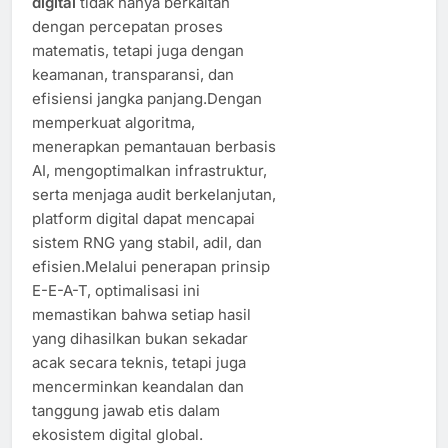
digital
tidak hanya berkaitan
dengan percepatan proses
matematis, tetapi juga dengan
keamanan, transparansi, dan
efisiensi jangka panjang.Dengan
memperkuat algoritma,
menerapkan pemantauan berbasis
AI, mengoptimalkan infrastruktur,
serta menjaga audit berkelanjutan,
platform digital dapat mencapai
sistem RNG yang stabil, adil, dan
efisien.Melalui penerapan prinsip
E-E-A-T, optimalisasi ini
memastikan bahwa setiap hasil
yang dihasilkan bukan sekadar
acak secara teknis, tetapi juga
mencerminkan keandalan dan
tanggung jawab etis dalam
ekosistem digital global.