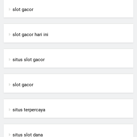
slot gacor
slot gacor hari ini
situs slot gacor
slot gacor
situs terpercaya
situs slot dana