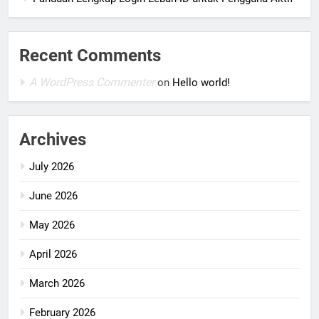
Recent Comments
A WordPress Commenter
on
Hello world!
Archives
July 2026
June 2026
May 2026
April 2026
March 2026
February 2026