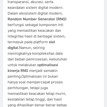
transparansi, akurasi, serta
keandalan sistem digital modern.
Dalam ekosistem digital modern,
Random Number Generator (RNG)
berfungsi sebagai komponen inti
yang memastikan keacakan dan
integritas hasil di berbagai sistem,
termasuk pada platform
slot
digital
.Namun, seiring
meningkatnya kompleksitas data
dan beban pemrosesan, kebutuhan
untuk melakukan
optimalisasi
kinerja RNG
menjadi semakin
penting.Optimalisasi ini bukan
hanya soal mempercepat proses
perhitungan, tetapi juga
memastikan keacakan tetap murni,
kestabilan tetap tinggi, dan hasil
yang dihasilkan benar-benar bebas