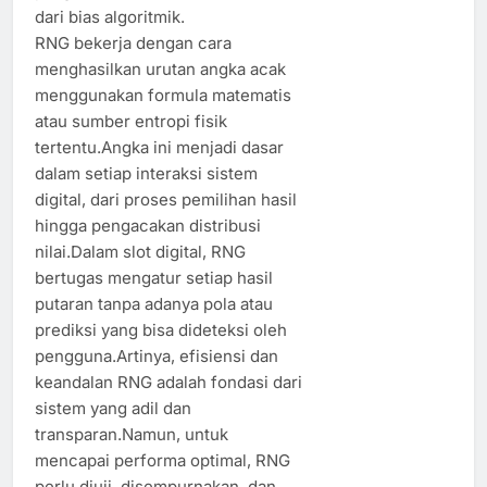
dari bias algoritmik.
RNG bekerja dengan cara
menghasilkan urutan angka acak
menggunakan formula matematis
atau sumber entropi fisik
tertentu.Angka ini menjadi dasar
dalam setiap interaksi sistem
digital, dari proses pemilihan hasil
hingga pengacakan distribusi
nilai.Dalam slot digital, RNG
bertugas mengatur setiap hasil
putaran tanpa adanya pola atau
prediksi yang bisa dideteksi oleh
pengguna.Artinya, efisiensi dan
keandalan RNG adalah fondasi dari
sistem yang adil dan
transparan.Namun, untuk
mencapai performa optimal, RNG
perlu diuji, disempurnakan, dan