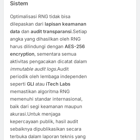
Sistem
Optimalisasi RNG tidak bisa
dilepaskan dari
lapisan keamanan
data
dan
audit transparansi
.Setiap
angka yang dihasilkan oleh RNG
harus dilindungi dengan
AES-256
encryption
, sementara semua
aktivitas pengacakan dicatat dalam
immutable audit logs
.Audit
periodik oleh lembaga independen
seperti
GLI
atau
iTech Labs
memastikan algoritma RNG
memenuhi standar internasional,
baik dari segi keamanan maupun
akurasi.Untuk menjaga
kepercayaan publik, hasil audit
sebaiknya dipublikasikan secara
terbuka dalam laporan teknis yang