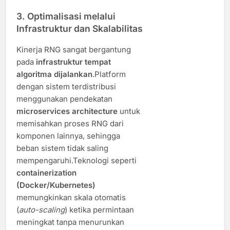
3. Optimalisasi melalui
Infrastruktur dan Skalabilitas
Kinerja RNG sangat bergantung
pada
infrastruktur tempat
algoritma dijalankan
.Platform
dengan sistem terdistribusi
menggunakan pendekatan
microservices architecture
untuk
memisahkan proses RNG dari
komponen lainnya, sehingga
beban sistem tidak saling
mempengaruhi.Teknologi seperti
containerization
(Docker/Kubernetes)
memungkinkan skala otomatis
(
auto-scaling
) ketika permintaan
meningkat tanpa menurunkan