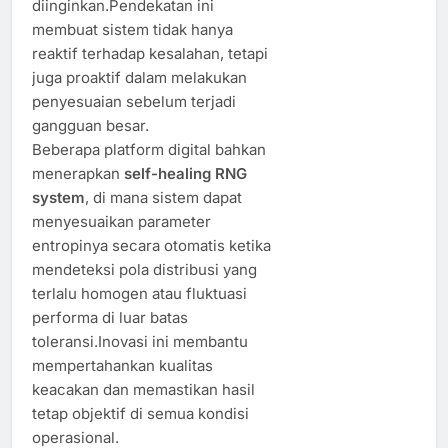
diinginkan.Pendekatan ini
membuat sistem tidak hanya
reaktif terhadap kesalahan, tetapi
juga proaktif dalam melakukan
penyesuaian sebelum terjadi
gangguan besar.
Beberapa platform digital bahkan
menerapkan
self-healing RNG
system
, di mana sistem dapat
menyesuaikan parameter
entropinya secara otomatis ketika
mendeteksi pola distribusi yang
terlalu homogen atau fluktuasi
performa di luar batas
toleransi.Inovasi ini membantu
mempertahankan kualitas
keacakan dan memastikan hasil
tetap objektif di semua kondisi
operasional.