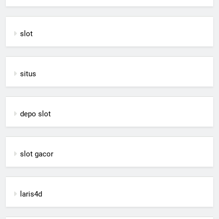
slot
situs
depo slot
slot gacor
laris4d