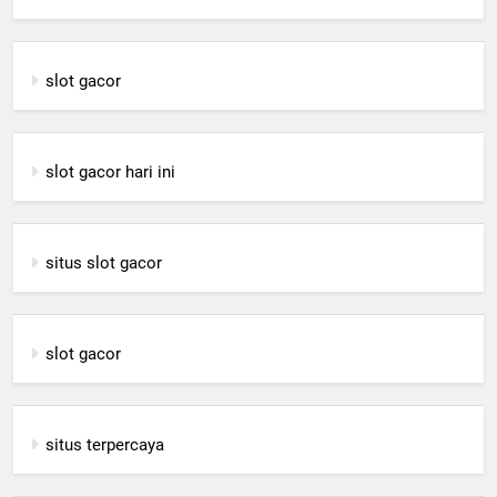
slot gacor
slot gacor hari ini
situs slot gacor
slot gacor
situs terpercaya