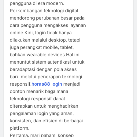
pengguna di era modern.
Perkembangan teknologi digital
mendorong perubahan besar pada
cara pengguna mengakses layanan
online.Kini, login tidak hanya
dilakukan melalui desktop, tetapi
juga perangkat mobile, tablet,
bahkan wearable devices.Hal ini
menuntut sistem autentikasi untuk
beradaptasi dengan pola akses
baru melalui penerapan teknologi
responsif.
horas88 login
menjadi
contoh menarik bagaimana
teknologi responsif dapat
diterapkan untuk menghadirkan
pengalaman login yang aman,
konsisten, dan efisien di berbagai
platform.
Pertama, mari pahami konsep