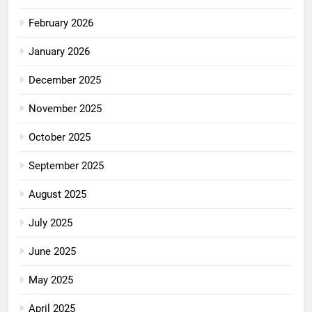
February 2026
January 2026
December 2025
November 2025
October 2025
September 2025
August 2025
July 2025
June 2025
May 2025
April 2025