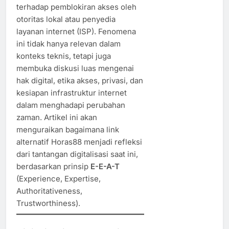
terhadap pemblokiran akses oleh
otoritas lokal atau penyedia
layanan internet (ISP). Fenomena
ini tidak hanya relevan dalam
konteks teknis, tetapi juga
membuka diskusi luas mengenai
hak digital, etika akses, privasi, dan
kesiapan infrastruktur internet
dalam menghadapi perubahan
zaman. Artikel ini akan
menguraikan bagaimana link
alternatif Horas88 menjadi refleksi
dari tantangan digitalisasi saat ini,
berdasarkan prinsip
E-E-A-T
(Experience, Expertise,
Authoritativeness,
Trustworthiness).