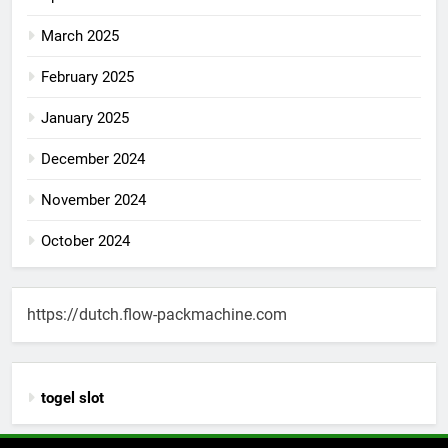
March 2025
February 2025
January 2025
December 2024
November 2024
October 2024
https://dutch.flow-packmachine.com
togel slot