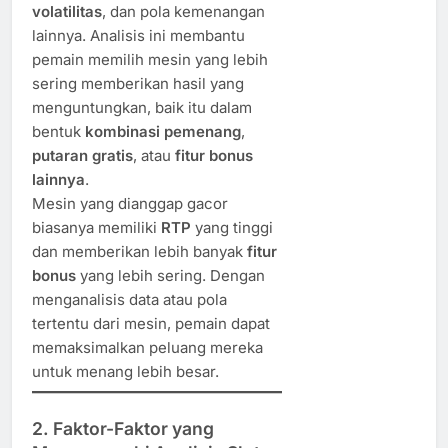
volatilitas
, dan pola kemenangan
lainnya. Analisis ini membantu
pemain memilih mesin yang lebih
sering memberikan hasil yang
menguntungkan, baik itu dalam
bentuk
kombinasi pemenang
,
putaran gratis
, atau
fitur bonus
lainnya
.
Mesin yang dianggap gacor
biasanya memiliki
RTP
yang tinggi
dan memberikan lebih banyak
fitur
bonus
yang lebih sering. Dengan
menganalisis data atau pola
tertentu dari mesin, pemain dapat
memaksimalkan peluang mereka
untuk menang lebih besar.
2.
Faktor-Faktor yang