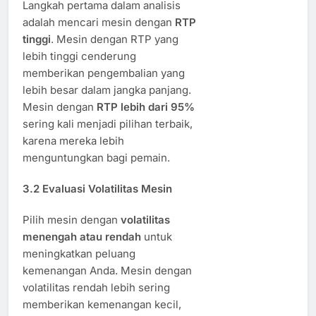
Langkah pertama dalam analisis
adalah mencari mesin dengan
RTP
tinggi
. Mesin dengan RTP yang
lebih tinggi cenderung
memberikan pengembalian yang
lebih besar dalam jangka panjang.
Mesin dengan
RTP lebih dari 95%
sering kali menjadi pilihan terbaik,
karena mereka lebih
menguntungkan bagi pemain.
3.2
Evaluasi Volatilitas Mesin
Pilih mesin dengan
volatilitas
menengah atau rendah
untuk
meningkatkan peluang
kemenangan Anda. Mesin dengan
volatilitas rendah lebih sering
memberikan kemenangan kecil,