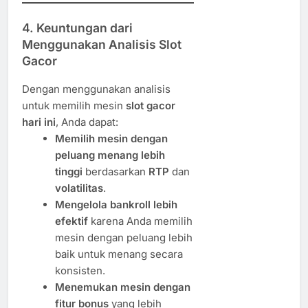
4.
Keuntungan dari
Menggunakan Analisis Slot
Gacor
Dengan menggunakan analisis
untuk memilih mesin
slot gacor
hari ini
, Anda dapat:
Memilih mesin dengan
peluang menang lebih
tinggi
berdasarkan
RTP
dan
volatilitas
.
Mengelola bankroll lebih
efektif
karena Anda memilih
mesin dengan peluang lebih
baik untuk menang secara
konsisten.
Menemukan mesin dengan
fitur bonus
yang lebih