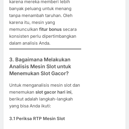
karena mereka memberi lebih
banyak peluang untuk menang
tanpa menambah taruhan. Oleh
karena itu, mesin yang
memunculkan
fitur bonus
secara
konsisten perlu dipertimbangkan
dalam analisis Anda.
3.
Bagaimana Melakukan
Analisis Mesin Slot untuk
Menemukan Slot Gacor?
Untuk menganalisis mesin slot dan
menemukan
slot gacor hari ini
,
berikut adalah langkah-langkah
yang bisa Anda ikuti:
3.1
Periksa RTP Mesin Slot