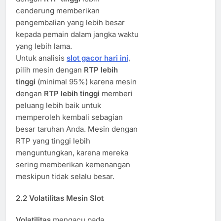
cenderung memberikan
pengembalian yang lebih besar
kepada pemain dalam jangka waktu
yang lebih lama.
Untuk analisis
slot gacor hari ini
,
pilih mesin dengan
RTP lebih
tinggi
(minimal 95%) karena mesin
dengan
RTP lebih tinggi
memberi
peluang lebih baik untuk
memperoleh kembali sebagian
besar taruhan Anda. Mesin dengan
RTP yang tinggi lebih
menguntungkan, karena mereka
sering memberikan kemenangan
meskipun tidak selalu besar.
2.2
Volatilitas Mesin Slot
Volatilitas
mengacu pada