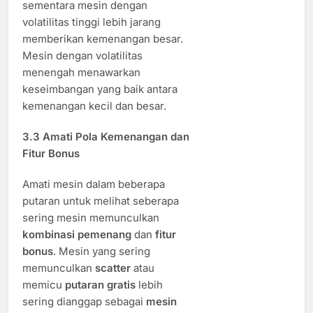
sementara mesin dengan
volatilitas tinggi lebih jarang
memberikan kemenangan besar.
Mesin dengan volatilitas
menengah menawarkan
keseimbangan yang baik antara
kemenangan kecil dan besar.
3.3
Amati Pola Kemenangan dan
Fitur Bonus
Amati mesin dalam beberapa
putaran untuk melihat seberapa
sering mesin memunculkan
kombinasi pemenang
dan
fitur
bonus
. Mesin yang sering
memunculkan
scatter
atau
memicu
putaran gratis
lebih
sering dianggap sebagai
mesin