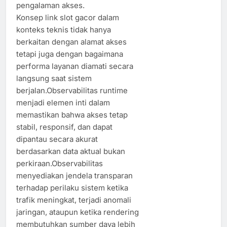
pengalaman akses.
Konsep link slot gacor dalam
konteks teknis tidak hanya
berkaitan dengan alamat akses
tetapi juga dengan bagaimana
performa layanan diamati secara
langsung saat sistem
berjalan.Observabilitas runtime
menjadi elemen inti dalam
memastikan bahwa akses tetap
stabil, responsif, dan dapat
dipantau secara akurat
berdasarkan data aktual bukan
perkiraan.Observabilitas
menyediakan jendela transparan
terhadap perilaku sistem ketika
trafik meningkat, terjadi anomali
jaringan, ataupun ketika rendering
membutuhkan sumber daya lebih