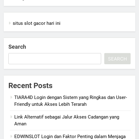
situs slot gacor hari ini
Search
SEARCH
Recent Posts
TIARA4D Login dengan Sistem yang Ringkas dan User-
Friendly untuk Akses Lebih Terarah
Link Alternatif sebagai Jalur Akses Cadangan yang
Aman
EDWINSLOT Login dan Faktor Penting dalam Menjaga