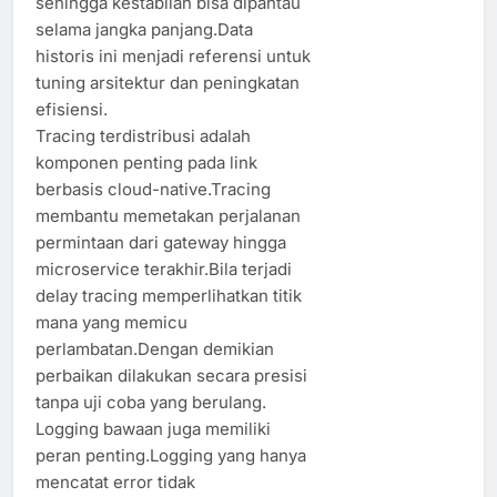
sehingga kestabilan bisa dipantau
selama jangka panjang.Data
historis ini menjadi referensi untuk
tuning arsitektur dan peningkatan
efisiensi.
Tracing terdistribusi adalah
komponen penting pada link
berbasis cloud-native.Tracing
membantu memetakan perjalanan
permintaan dari gateway hingga
microservice terakhir.Bila terjadi
delay tracing memperlihatkan titik
mana yang memicu
perlambatan.Dengan demikian
perbaikan dilakukan secara presisi
tanpa uji coba yang berulang.
Logging bawaan juga memiliki
peran penting.Logging yang hanya
mencatat error tidak