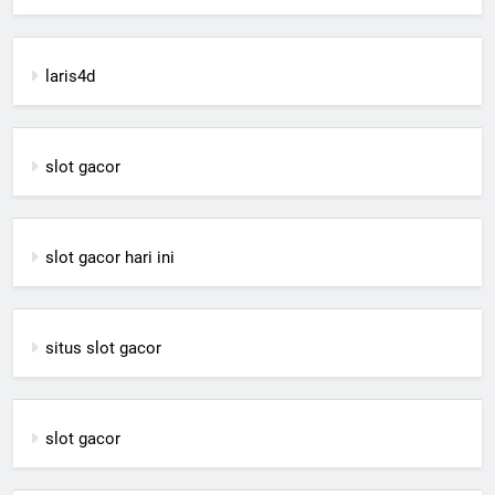
laris4d
slot gacor
slot gacor hari ini
situs slot gacor
slot gacor