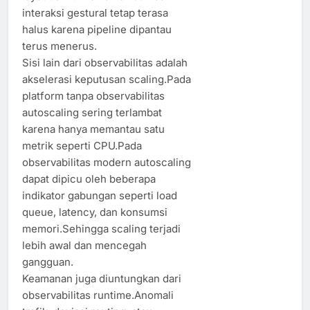
interaksi gestural tetap terasa
halus karena pipeline dipantau
terus menerus.
Sisi lain dari observabilitas adalah
akselerasi keputusan scaling.Pada
platform tanpa observabilitas
autoscaling sering terlambat
karena hanya memantau satu
metrik seperti CPU.Pada
observabilitas modern autoscaling
dapat dipicu oleh beberapa
indikator gabungan seperti load
queue, latency, dan konsumsi
memori.Sehingga scaling terjadi
lebih awal dan mencegah
gangguan.
Keamanan juga diuntungkan dari
observabilitas runtime.Anomali