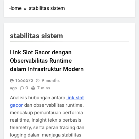
Home
stabilitas sistem
stabilitas sistem
Link Slot Gacor dengan
Observabilitas Runtime
dalam Infrastruktur Modern
1666572
9 months
ago
0
7 mins
Analisis hubungan antara
link slot
gacor
dan observabilitas runtime,
mencakup pemantauan performa
real time, insight teknis berbasis
telemetry, serta peran tracing dan
logging dalam menjaga stabilitas