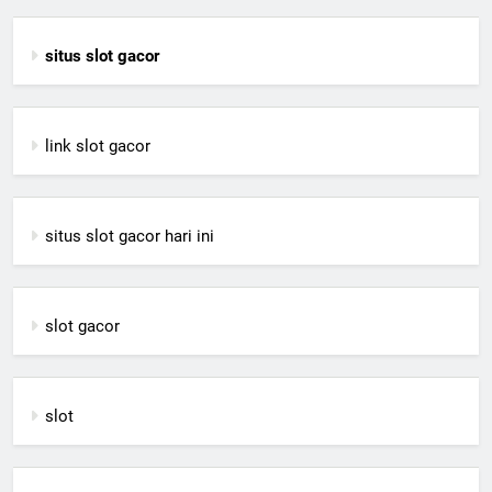
situs slot gacor
link slot gacor
situs slot gacor hari ini
slot gacor
slot