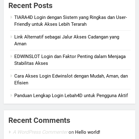
Recent Posts
TIARA4D Login dengan Sistem yang Ringkas dan User-
Friendly untuk Akses Lebih Terarah
Link Alternatif sebagai Jalur Akses Cadangan yang
Aman
EDWINSLOT Login dan Faktor Penting dalam Menjaga
Stabilitas Akses
Cara Akses Login Edwinslot dengan Mudah, Aman, dan
Efisien
Panduan Lengkap Login Lebah4D untuk Pengguna Aktif
Recent Comments
A WordPress Commenter
on
Hello world!