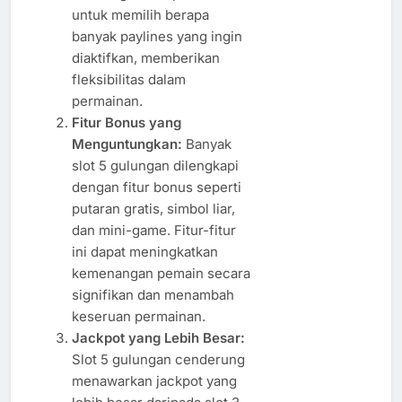
untuk memilih berapa
banyak paylines yang ingin
diaktifkan, memberikan
fleksibilitas dalam
permainan.
Fitur Bonus yang
Menguntungkan:
Banyak
slot 5 gulungan dilengkapi
dengan fitur bonus seperti
putaran gratis, simbol liar,
dan mini-game. Fitur-fitur
ini dapat meningkatkan
kemenangan pemain secara
signifikan dan menambah
keseruan permainan.
Jackpot yang Lebih Besar:
Slot 5 gulungan cenderung
menawarkan jackpot yang