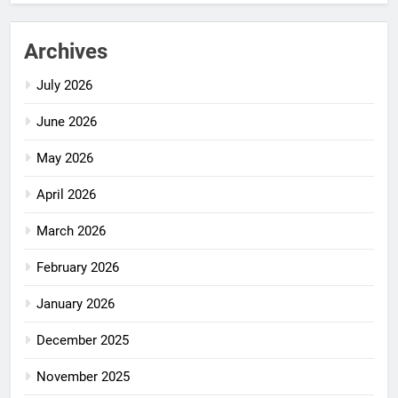
Archives
July 2026
June 2026
May 2026
April 2026
March 2026
February 2026
January 2026
December 2025
November 2025