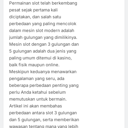
Permainan slot telah berkembang
pesat sejak pertama kali
diciptakan, dan salah satu
perbedaan yang paling mencolok
dalam mesin slot modern adalah
jumlah gulungan yang dimilikinya.
Mesin slot dengan 3 gulungan dan
5 gulungan adalah dua jenis yang
paling umum ditemui di kasino,
baik fisik maupun online.
Meskipun keduanya menawarkan
pengalaman yang seru, ada
beberapa perbedaan penting yang
perlu Anda ketahui sebelum
memutuskan untuk bermain.
Artikel ini akan membahas
perbedaan antara slot 3 gulungan
dan 5 gulungan, serta memberikan
wawasan tentang mana yang lebih