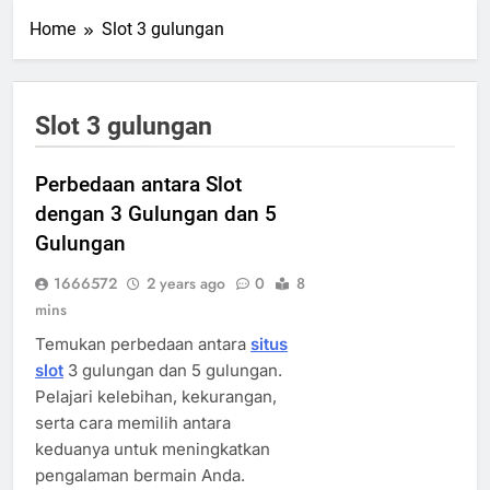
Home
Slot 3 gulungan
Slot 3 gulungan
Perbedaan antara Slot
dengan 3 Gulungan dan 5
Gulungan
1666572
2 years ago
0
8
mins
Temukan perbedaan antara
situs
slot
3 gulungan dan 5 gulungan.
Pelajari kelebihan, kekurangan,
serta cara memilih antara
keduanya untuk meningkatkan
pengalaman bermain Anda.