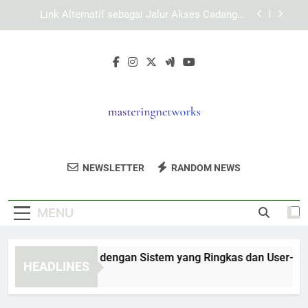
Skip
Link Alternatif sebagai Jalur Akses Cadangan
to
yang Aman
content
EDWINSLOT Login dan Faktor Penting dalam
Menjaga Stabilitas Akses
Cara Akses Login Edwinslot dengan Mudah,
Aman, dan Efisien
TIARA4D Login dengan Sistem yang Ringkas dan
User-Friendly untuk Akses Lebih Terarah
Link Alternatif sebagai Jalur Akses Cadangan
yang Aman
Mastering
Dapatkan Pelatihan Jaringan Profesional
EDWINSLOT Login dan Faktor Penting dalam
NEWSLETTER
RANDOM NEWS
Networks
Menjaga Stabilitas Akses
Dan Sertifikasi Dari Mastering Networks.
Cara Akses Login Edwinslot dengan Mudah,
Aman, dan Efisien
MENU
TIARA4D Login dengan Sistem yang Ringkas dan User-Friend
HEADLINES
1 Month Ago