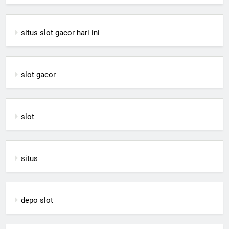
situs slot gacor hari ini
slot gacor
slot
situs
depo slot