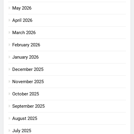
May 2026
April 2026
March 2026
February 2026
January 2026
December 2025
November 2025
October 2025
September 2025
August 2025
July 2025