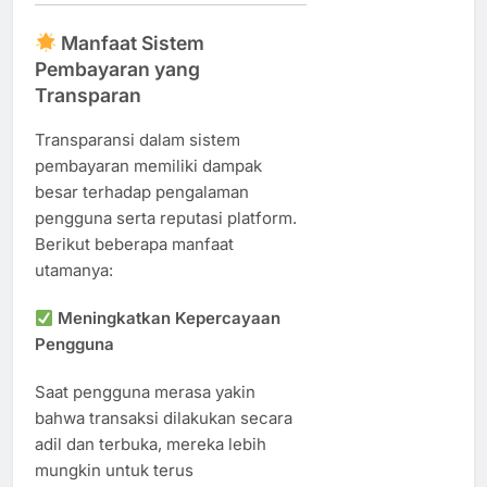
Manfaat Sistem
Pembayaran yang
Transparan
Transparansi dalam sistem
pembayaran memiliki dampak
besar terhadap pengalaman
pengguna serta reputasi platform.
Berikut beberapa manfaat
utamanya:
Meningkatkan Kepercayaan
Pengguna
Saat pengguna merasa yakin
bahwa transaksi dilakukan secara
adil dan terbuka, mereka lebih
mungkin untuk terus