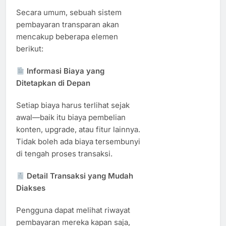
Secara umum, sebuah sistem
pembayaran transparan akan
mencakup beberapa elemen
berikut:
Informasi Biaya yang
Ditetapkan di Depan
Setiap biaya harus terlihat sejak
awal—baik itu biaya pembelian
konten, upgrade, atau fitur lainnya.
Tidak boleh ada biaya tersembunyi
di tengah proses transaksi.
Detail Transaksi yang Mudah
Diakses
Pengguna dapat melihat riwayat
pembayaran mereka kapan saja,