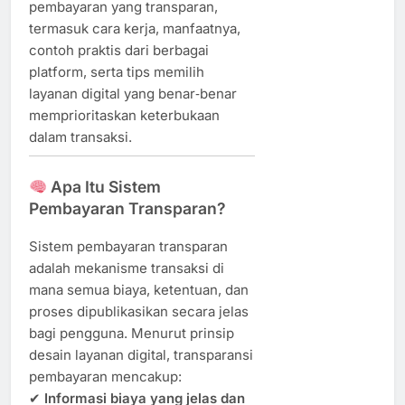
pembayaran yang transparan,
termasuk cara kerja, manfaatnya,
contoh praktis dari berbagai
platform, serta tips memilih
layanan digital yang benar‑benar
memprioritaskan keterbukaan
dalam transaksi.
Apa Itu Sistem
Pembayaran Transparan?
Sistem pembayaran transparan
adalah mekanisme transaksi di
mana semua biaya, ketentuan, dan
proses dipublikasikan secara jelas
bagi pengguna. Menurut prinsip
desain layanan digital, transparansi
pembayaran mencakup:
✔︎
Informasi biaya yang jelas dan