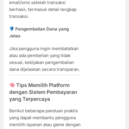
email/sms setelah transaksi
berhasil, termasuk detail lengkap
transaksi.
Pengembalian Dana yang
Jelas
Jika pengguna ingin membatalkan
atau ada pembelian yang tidak
sesuai, kebijakan pengembalian
dana dijelaskan secara transparan.
Tips Memilih Platform
dengan Sistem Pembayaran
yang Terpercaya
Berikut beberapa panduan praktis
yang dapat membantu pengguna
memilih layanan atau game dengan