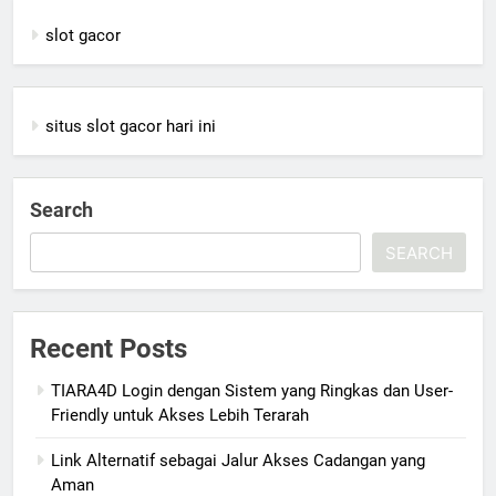
slot gacor
situs slot gacor hari ini
Search
SEARCH
Recent Posts
TIARA4D Login dengan Sistem yang Ringkas dan User-
Friendly untuk Akses Lebih Terarah
Link Alternatif sebagai Jalur Akses Cadangan yang
Aman