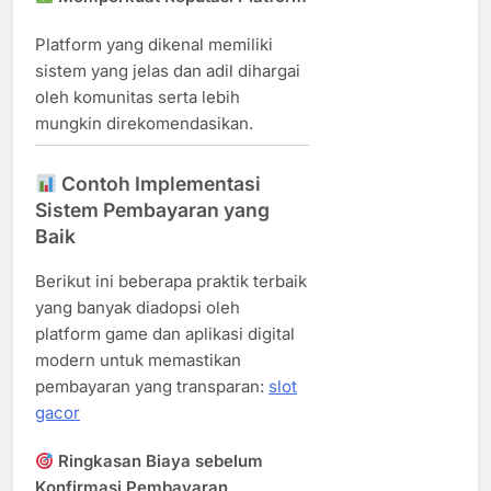
Platform yang dikenal memiliki
sistem yang jelas dan adil dihargai
oleh komunitas serta lebih
mungkin direkomendasikan.
Contoh Implementasi
Sistem Pembayaran yang
Baik
Berikut ini beberapa praktik terbaik
yang banyak diadopsi oleh
platform game dan aplikasi digital
modern untuk memastikan
pembayaran yang transparan:
slot
gacor
Ringkasan Biaya sebelum
Konfirmasi Pembayaran