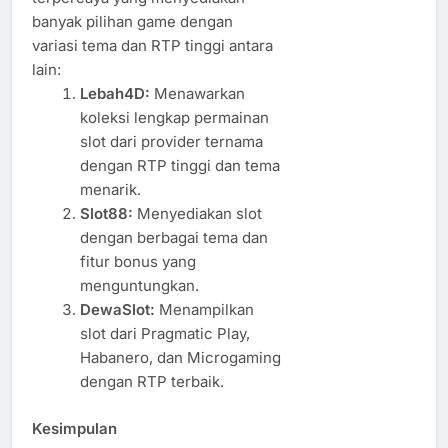
banyak pilihan game dengan
variasi tema dan RTP tinggi antara
lain:
Lebah4D:
Menawarkan
koleksi lengkap permainan
slot dari provider ternama
dengan RTP tinggi dan tema
menarik.
Slot88:
Menyediakan slot
dengan berbagai tema dan
fitur bonus yang
menguntungkan.
DewaSlot:
Menampilkan
slot dari Pragmatic Play,
Habanero, dan Microgaming
dengan RTP terbaik.
Kesimpulan