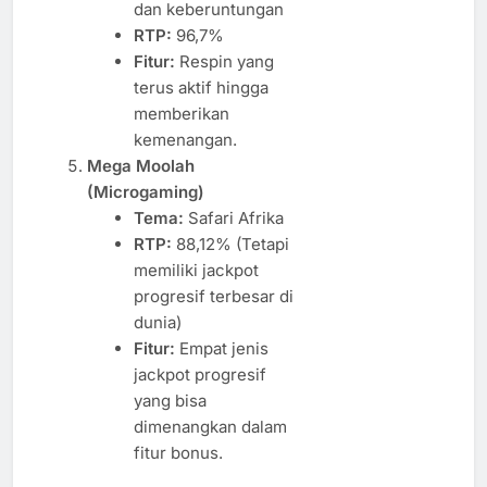
dan keberuntungan
RTP:
96,7%
Fitur:
Respin yang
terus aktif hingga
memberikan
kemenangan.
Mega Moolah
(Microgaming)
Tema:
Safari Afrika
RTP:
88,12% (Tetapi
memiliki jackpot
progresif terbesar di
dunia)
Fitur:
Empat jenis
jackpot progresif
yang bisa
dimenangkan dalam
fitur bonus.