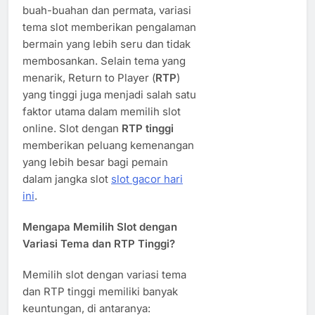
buah-buahan dan permata, variasi
tema slot memberikan pengalaman
bermain yang lebih seru dan tidak
membosankan. Selain tema yang
menarik, Return to Player (
RTP
)
yang tinggi juga menjadi salah satu
faktor utama dalam memilih slot
online. Slot dengan
RTP tinggi
memberikan peluang kemenangan
yang lebih besar bagi pemain
dalam jangka slot
slot gacor hari
ini
.
Mengapa Memilih Slot dengan
Variasi Tema dan RTP Tinggi?
Memilih slot dengan variasi tema
dan RTP tinggi memiliki banyak
keuntungan, di antaranya: