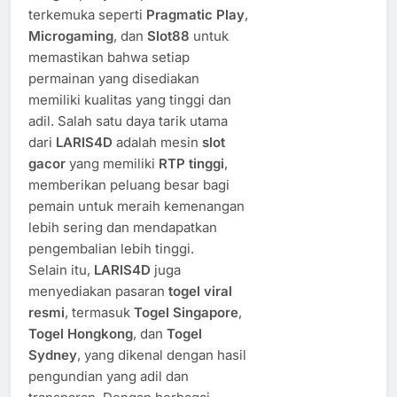
terkemuka seperti
Pragmatic Play
,
Microgaming
, dan
Slot88
untuk
memastikan bahwa setiap
permainan yang disediakan
memiliki kualitas yang tinggi dan
adil. Salah satu daya tarik utama
dari
LARIS4D
adalah mesin
slot
gacor
yang memiliki
RTP tinggi
,
memberikan peluang besar bagi
pemain untuk meraih kemenangan
lebih sering dan mendapatkan
pengembalian lebih tinggi.
Selain itu,
LARIS4D
juga
menyediakan pasaran
togel viral
resmi
, termasuk
Togel Singapore
,
Togel Hongkong
, dan
Togel
Sydney
, yang dikenal dengan hasil
pengundian yang adil dan