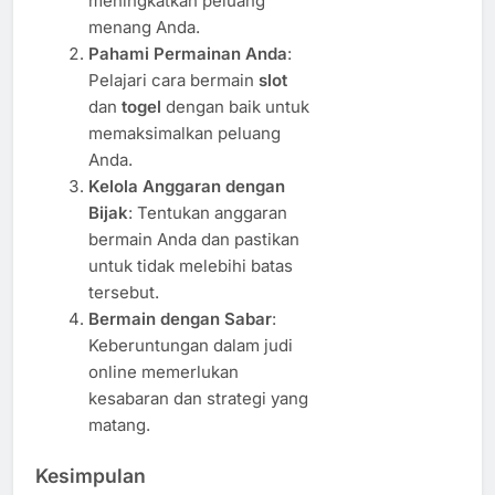
meningkatkan peluang
menang Anda.
Pahami Permainan Anda
:
Pelajari cara bermain
slot
dan
togel
dengan baik untuk
memaksimalkan peluang
Anda.
Kelola Anggaran dengan
Bijak
: Tentukan anggaran
bermain Anda dan pastikan
untuk tidak melebihi batas
tersebut.
Bermain dengan Sabar
:
Keberuntungan dalam judi
online memerlukan
kesabaran dan strategi yang
matang.
Kesimpulan