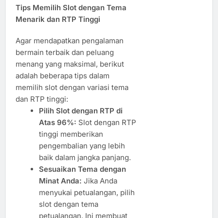
Tips Memilih Slot dengan Tema
Menarik dan RTP Tinggi
Agar mendapatkan pengalaman
bermain terbaik dan peluang
menang yang maksimal, berikut
adalah beberapa tips dalam
memilih slot dengan variasi tema
dan RTP tinggi:
Pilih Slot dengan RTP di
Atas 96%:
Slot dengan RTP
tinggi memberikan
pengembalian yang lebih
baik dalam jangka panjang.
Sesuaikan Tema dengan
Minat Anda:
Jika Anda
menyukai petualangan, pilih
slot dengan tema
petualangan. Ini membuat