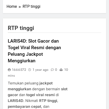
Home
RTP tinggi
RTP tinggi
LARIS4D: Slot Gacor dan
Togel Viral Resmi dengan
Peluang Jackpot
Menggiurkan
1666572
1 year ago
0
10
mins
Temukan peluang
jackpot
menggiurkan
dengan bermain
slot
gacor
dan
togel viral resmi
di
LARIS4D
. Nikmati
RTP tinggi
,
pembayaran cepat
, dan