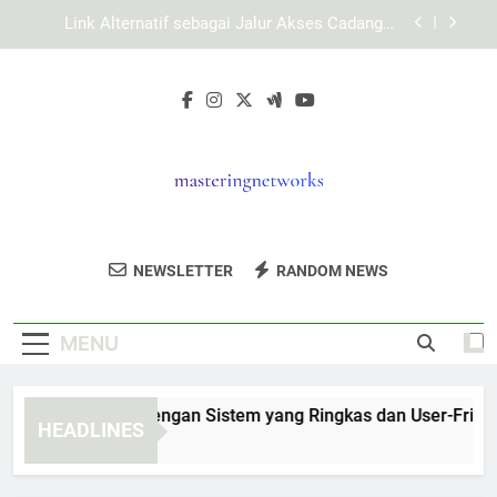
Skip
EDWINSLOT Login dan Faktor Penting dalam
to
Menjaga Stabilitas Akses
content
Cara Akses Login Edwinslot dengan Mudah,
Aman, dan Efisien
TIARA4D Login dengan Sistem yang Ringkas dan
User-Friendly untuk Akses Lebih Terarah
Link Alternatif sebagai Jalur Akses Cadangan
yang Aman
EDWINSLOT Login dan Faktor Penting dalam
Menjaga Stabilitas Akses
Mastering
Dapatkan Pelatihan Jaringan Profesional
Cara Akses Login Edwinslot dengan Mudah,
NEWSLETTER
RANDOM NEWS
Networks
Aman, dan Efisien
Dan Sertifikasi Dari Mastering Networks.
MENU
IARA4D Login dengan Sistem yang Ringkas dan User-Friendly 
HEADLINES
 Month Ago