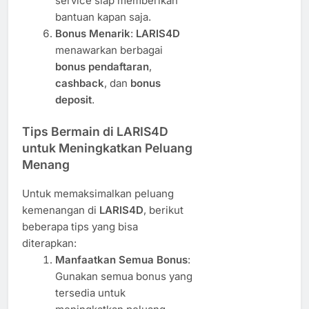
service siap memberikan
bantuan kapan saja.
Bonus Menarik
:
LARIS4D
menawarkan berbagai
bonus pendaftaran
,
cashback
, dan
bonus
deposit
.
Tips Bermain di LARIS4D
untuk Meningkatkan Peluang
Menang
Untuk memaksimalkan peluang
kemenangan di
LARIS4D
, berikut
beberapa tips yang bisa
diterapkan:
Manfaatkan Semua Bonus
:
Gunakan semua bonus yang
tersedia untuk