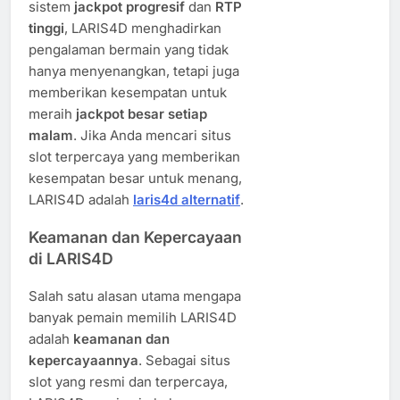
sistem
jackpot progresif
dan
RTP
tinggi
, LARIS4D menghadirkan
pengalaman bermain yang tidak
hanya menyenangkan, tetapi juga
memberikan kesempatan untuk
meraih
jackpot besar setiap
malam
. Jika Anda mencari situs
slot terpercaya yang memberikan
kesempatan besar untuk menang,
LARIS4D adalah
laris4d alternatif
.
Keamanan dan Kepercayaan
di LARIS4D
Salah satu alasan utama mengapa
banyak pemain memilih LARIS4D
adalah
keamanan dan
kepercayaannya
. Sebagai situs
slot yang resmi dan terpercaya,