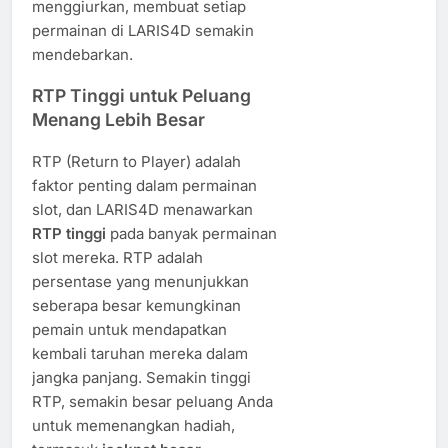
menggiurkan, membuat setiap
permainan di LARIS4D semakin
mendebarkan.
RTP Tinggi untuk Peluang
Menang Lebih Besar
RTP (Return to Player) adalah
faktor penting dalam permainan
slot, dan LARIS4D menawarkan
RTP tinggi
pada banyak permainan
slot mereka. RTP adalah
persentase yang menunjukkan
seberapa besar kemungkinan
pemain untuk mendapatkan
kembali taruhan mereka dalam
jangka panjang. Semakin tinggi
RTP, semakin besar peluang Anda
untuk memenangkan hadiah,