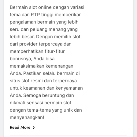
Bermain slot online dengan variasi
tema dan RTP tinggi memberikan
pengalaman bermain yang lebih
seru dan peluang menang yang
lebih besar. Dengan memilih slot
dari provider terpercaya dan
memperhatikan fitur-fitur
bonusnya, Anda bisa
memaksimalkan kemenangan
Anda. Pastikan selalu bermain di
situs slot resmi dan terpercaya
untuk keamanan dan kenyamanan
Anda. Semoga beruntung dan
nikmati sensasi bermain slot
dengan tema-tema yang unik dan
menyenangkan!
Read More