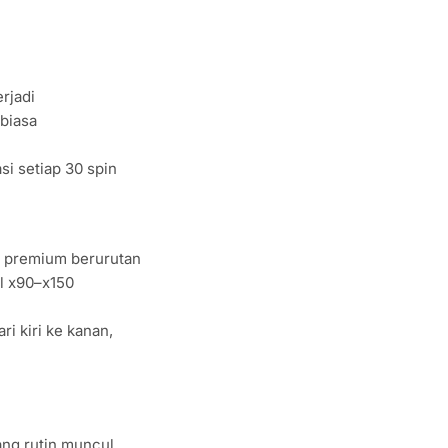
rjadi
 biasa
si setiap 30 spin
l premium berurutan
l x90–x150
i kiri ke kanan,
ang rutin muncul