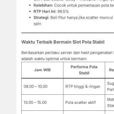
Kelebihan:
Cocok untuk pemantauan pola te
RTP Hari Ini:
96.5%
Strategi:
Beli fitur hanya jika scatter muncul
spin
Waktu Terbaik Bermain Slot Pola Stabil
Berdasarkan perilaku server dan hasil pengamatan 
adalah waktu optimal untuk bermain:
Performa Pola
Jam WIB
Re
Stabil
Sug
08.00 – 10.00
RTP tinggi & ringan
Par
Mah
13.00 – 15.00
Pola scatter aktif
Sta