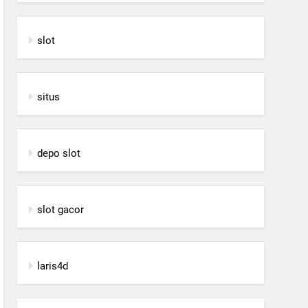
slot
situs
depo slot
slot gacor
laris4d