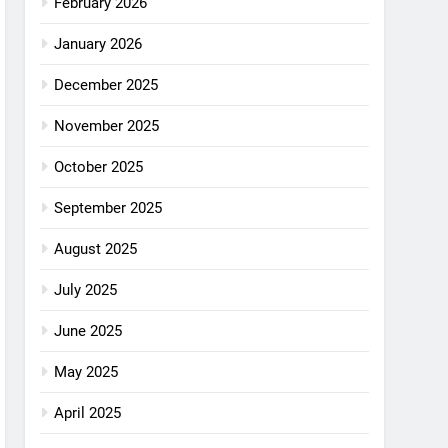
February 2026
January 2026
December 2025
November 2025
October 2025
September 2025
August 2025
July 2025
June 2025
May 2025
April 2025