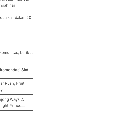
ngah hari
 dua kali dalam 20
komunitas, berikut
komendasi Slot
ar Rush, Fruit
ty
jong Ways 2,
rlight Princess