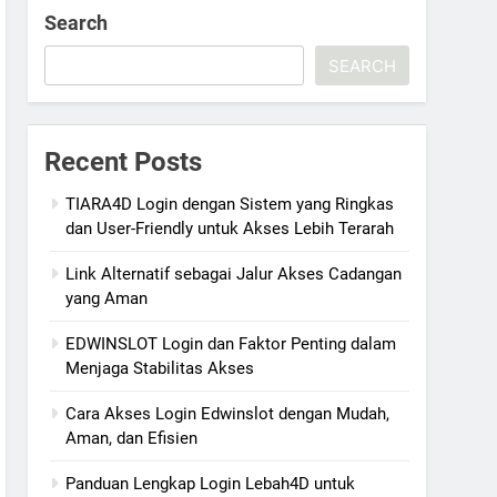
Search
SEARCH
Recent Posts
TIARA4D Login dengan Sistem yang Ringkas
dan User-Friendly untuk Akses Lebih Terarah
Link Alternatif sebagai Jalur Akses Cadangan
yang Aman
EDWINSLOT Login dan Faktor Penting dalam
Menjaga Stabilitas Akses
Cara Akses Login Edwinslot dengan Mudah,
Aman, dan Efisien
Panduan Lengkap Login Lebah4D untuk