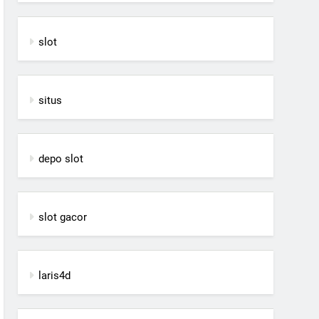
slot
situs
depo slot
slot gacor
laris4d