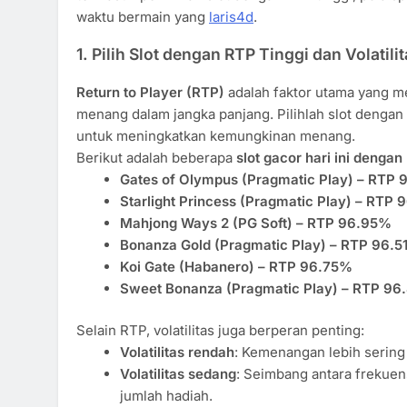
waktu bermain yang
laris4d
.
1. Pilih Slot dengan RTP Tinggi dan Volatili
Return to Player (RTP)
adalah faktor utama yang 
menang dalam jangka panjang. Pilihlah slot denga
untuk meningkatkan kemungkinan menang.
Berikut adalah beberapa
slot gacor hari ini dengan
Gates of Olympus (Pragmatic Play) – RTP
Starlight Princess (Pragmatic Play) – RTP
Mahjong Ways 2 (PG Soft) – RTP 96.95%
Bonanza Gold (Pragmatic Play) – RTP 96.5
Koi Gate (Habanero) – RTP 96.75%
Sweet Bonanza (Pragmatic Play) – RTP 9
Selain RTP, volatilitas juga berperan penting:
Volatilitas rendah
: Kemenangan lebih sering t
Volatilitas sedang
: Seimbang antara frekue
jumlah hadiah.