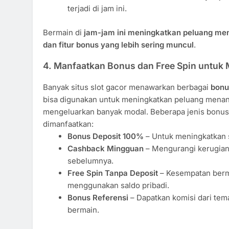
terjadi di jam ini.
Bermain di
jam-jam ini meningkatkan peluang men
dan fitur bonus yang lebih sering muncul
.
4. Manfaatkan Bonus dan Free Spin untuk
Banyak situs slot gacor menawarkan berbagai
bonu
bisa digunakan untuk meningkatkan peluang menan
mengeluarkan banyak modal. Beberapa jenis bonus
dimanfaatkan:
Bonus Deposit 100%
– Untuk meningkatkan 
Cashback Mingguan
– Mengurangi kerugian 
sebelumnya.
Free Spin Tanpa Deposit
– Kesempatan berm
menggunakan saldo pribadi.
Bonus Referensi
– Dapatkan komisi dari tem
bermain.