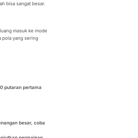
ah bisa sangat besar.
eluang masuk ke mode
a pola yang sering
0 putaran pertama
enangan besar, coba
lanjutkan permainan