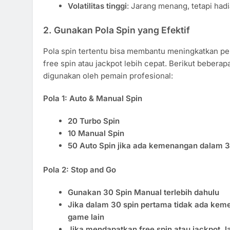
Volatilitas tinggi
: Jarang menang, tetapi hadi
2. Gunakan Pola Spin yang Efektif
Pola spin tertentu bisa membantu meningkatkan p
free spin atau jackpot lebih cepat. Berikut beberap
digunakan oleh pemain profesional:
Pola 1: Auto & Manual Spin
20 Turbo Spin
10 Manual Spin
50 Auto Spin jika ada kemenangan dalam 3
Pola 2: Stop and Go
Gunakan 30 Spin Manual terlebih dahulu
Jika dalam 30 spin pertama tidak ada kem
game lain
Jika mendapatkan free spin atau jackpot, 