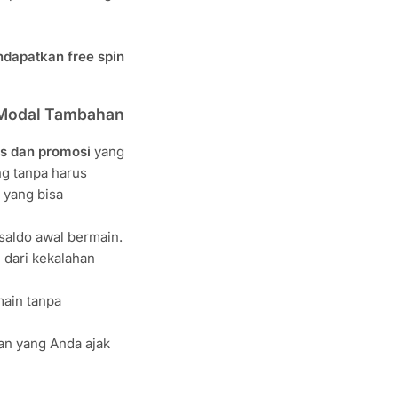
dapatkan free spin
 Modal Tambahan
s dan promosi
yang
g tanpa harus
 yang bisa
saldo awal bermain.
dari kekalahan
ain tanpa
an yang Anda ajak