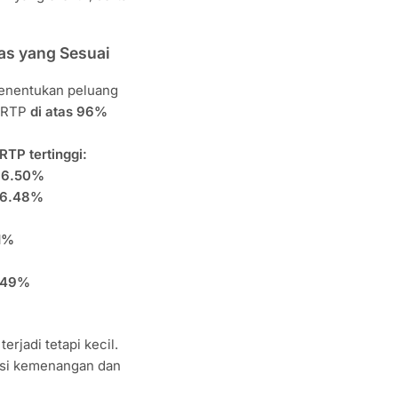
tas yang Sesuai
menentukan peluang
n RTP
di atas 96%
 RTP tertinggi:
 96.50%
 96.48%
1%
6.49%
erjadi tetapi kecil.
nsi kemenangan dan