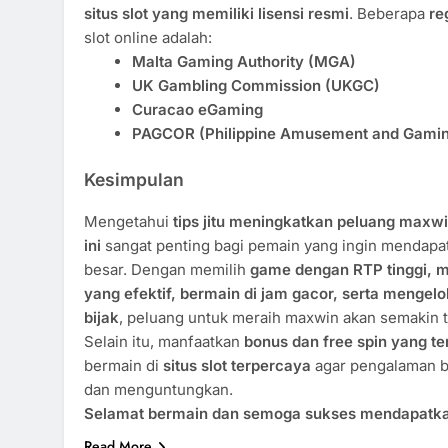
situs slot yang memiliki lisensi resmi
. Beberapa
re
slot online adalah:
Malta Gaming Authority (MGA)
UK Gambling Commission (UKGC)
Curacao eGaming
PAGCOR (Philippine Amusement and Gamin
Kesimpulan
Mengetahui
tips jitu meningkatkan peluang maxwin
ini
sangat penting bagi pemain yang ingin mendap
besar. Dengan memilih
game dengan RTP tinggi, m
yang efektif, bermain di jam gacor, serta mengel
bijak
, peluang untuk meraih maxwin akan semakin t
Selain itu, manfaatkan
bonus dan free spin yang te
bermain di
situs slot terpercaya
agar pengalaman b
dan menguntungkan.
Selamat bermain dan semoga sukses mendapatk
Read More