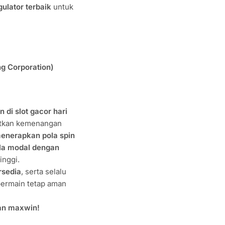
gulator terbaik
untuk
g Corporation)
 di slot gacor hari
atkan kemenangan
enerapkan pola spin
ola modal dengan
inggi.
rsedia
, serta selalu
ermain tetap aman
an maxwin!