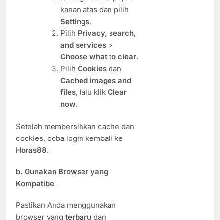
kanan atas dan pilih
Settings
.
Pilih
Privacy, search,
and services
>
Choose what to clear
.
Pilih
Cookies
dan
Cached images and
files
, lalu klik
Clear
now
.
Setelah membersihkan cache dan
cookies, coba login kembali ke
Horas88
.
b.
Gunakan Browser yang
Kompatibel
Pastikan Anda menggunakan
browser yang
terbaru
dan