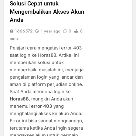
Solusi Cepat untuk
Mengembalikan Akses Akun
Anda
1666572
1 year ago
0
8
mins
Pelajari cara mengatasi error 403
saat login ke Horas88. Artikel ini
memberikan solusi untuk
memperbaiki masalah ini, menjaga
pengalaman login yang lancar dan
aman di platform perjudian online.
Saat Anda mencoba login ke
Horas88
, mungkin Anda akan
menemui
error 403
yang
menghalangi akses ke akun Anda.
Error ini bisa sangat mengganggu,
terutama ketika Anda ingin segera
mengakses akun untuk bermain