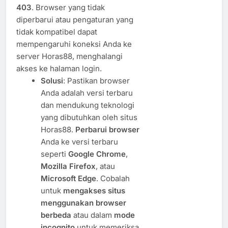
403
. Browser yang tidak
diperbarui atau pengaturan yang
tidak kompatibel dapat
mempengaruhi koneksi Anda ke
server Horas88, menghalangi
akses ke halaman login.
Solusi
: Pastikan browser
Anda adalah versi terbaru
dan mendukung teknologi
yang dibutuhkan oleh situs
Horas88.
Perbarui browser
Anda ke versi terbaru
seperti
Google Chrome
,
Mozilla Firefox
, atau
Microsoft Edge
. Cobalah
untuk
mengakses situs
menggunakan browser
berbeda
atau dalam
mode
incognito
untuk memeriksa