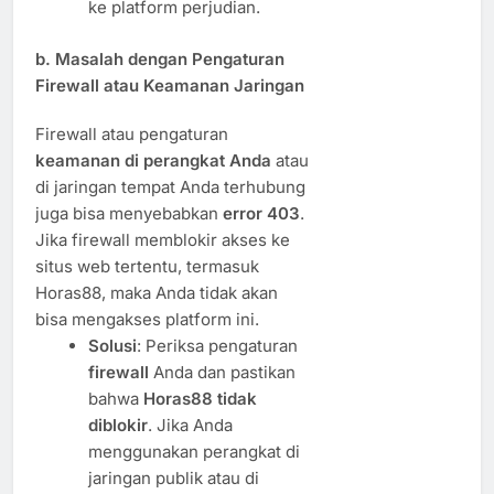
ke platform perjudian.
b.
Masalah dengan Pengaturan
Firewall atau Keamanan Jaringan
Firewall atau pengaturan
keamanan di perangkat Anda
atau
di jaringan tempat Anda terhubung
juga bisa menyebabkan
error 403
.
Jika firewall memblokir akses ke
situs web tertentu, termasuk
Horas88, maka Anda tidak akan
bisa mengakses platform ini.
Solusi
: Periksa pengaturan
firewall
Anda dan pastikan
bahwa
Horas88 tidak
diblokir
. Jika Anda
menggunakan perangkat di
jaringan publik atau di