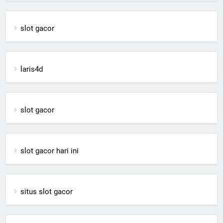
slot gacor
laris4d
slot gacor
slot gacor hari ini
situs slot gacor