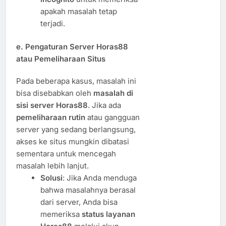
apakah masalah tetap
terjadi.
e.
Pengaturan Server Horas88
atau Pemeliharaan Situs
Pada beberapa kasus, masalah ini
bisa disebabkan oleh
masalah di
sisi server Horas88
. Jika ada
pemeliharaan rutin
atau gangguan
server yang sedang berlangsung,
akses ke situs mungkin dibatasi
sementara untuk mencegah
masalah lebih lanjut.
Solusi
: Jika Anda menduga
bahwa masalahnya berasal
dari server, Anda bisa
memeriksa
status layanan