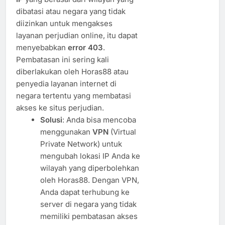
dibatasi atau negara yang tidak
diizinkan untuk mengakses
layanan perjudian online, itu dapat
menyebabkan
error 403
.
Pembatasan ini sering kali
diberlakukan oleh Horas88 atau
penyedia layanan internet di
negara tertentu yang membatasi
akses ke situs perjudian.
Solusi
: Anda bisa mencoba
menggunakan
VPN
(Virtual
Private Network) untuk
mengubah lokasi IP Anda ke
wilayah yang diperbolehkan
oleh Horas88. Dengan VPN,
Anda dapat terhubung ke
server di negara yang tidak
memiliki pembatasan akses