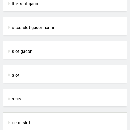
link slot gacor
situs slot gacor hari ini
slot gacor
slot
situs
depo slot