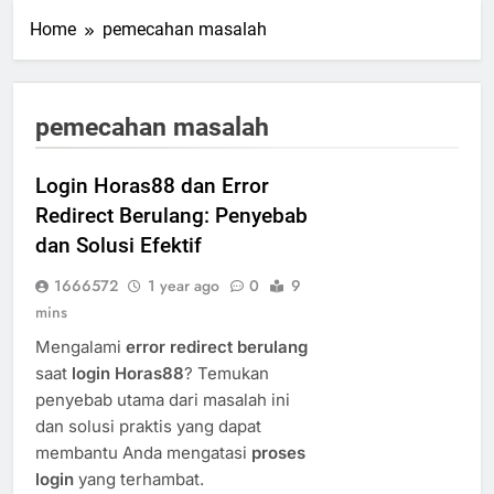
Home
pemecahan masalah
pemecahan masalah
Login Horas88 dan Error
Redirect Berulang: Penyebab
dan Solusi Efektif
1666572
1 year ago
0
9
mins
Mengalami
error redirect berulang
saat
login Horas88
? Temukan
penyebab utama dari masalah ini
dan solusi praktis yang dapat
membantu Anda mengatasi
proses
login
yang terhambat.