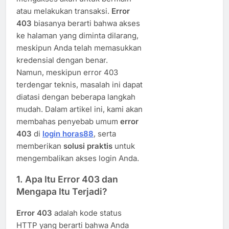
atau melakukan transaksi.
Error
403
biasanya berarti bahwa akses
ke halaman yang diminta dilarang,
meskipun Anda telah memasukkan
kredensial dengan benar.
Namun, meskipun error 403
terdengar teknis, masalah ini dapat
diatasi dengan beberapa langkah
mudah. Dalam artikel ini, kami akan
membahas penyebab umum
error
403
di
login horas88
, serta
memberikan
solusi praktis
untuk
mengembalikan akses login Anda.
1. Apa Itu Error 403 dan
Mengapa Itu Terjadi?
Error 403
adalah kode status
HTTP yang berarti bahwa Anda