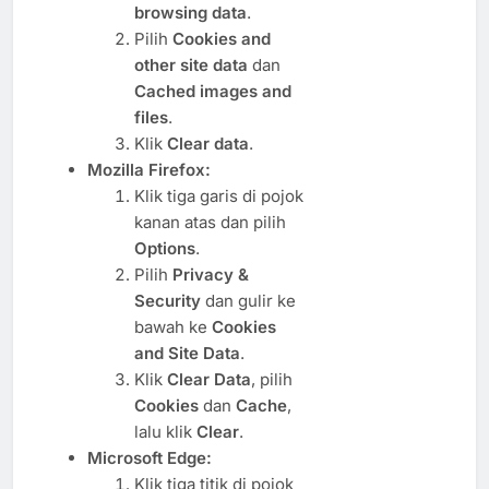
browsing data
.
Pilih
Cookies and
other site data
dan
Cached images and
files
.
Klik
Clear data
.
Mozilla Firefox:
Klik tiga garis di pojok
kanan atas dan pilih
Options
.
Pilih
Privacy &
Security
dan gulir ke
bawah ke
Cookies
and Site Data
.
Klik
Clear Data
, pilih
Cookies
dan
Cache
,
lalu klik
Clear
.
Microsoft Edge:
Klik tiga titik di pojok