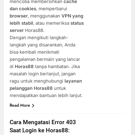
mencoba membersihkan
cache
dan cookies
, memperbarui
browser
, menggunakan
VPN yang
lebih stabil
, atau memeriksa
status
server
Horas88.
Dengan mengikuti langkah-
langkah yang disarankan, Anda
bisa kembali menikmati
pengalaman bermain yang lancar
di
Horas88
tanpa hambatan. Jika
masalah login berlanjut, jangan
ragu untuk menghubungi
layanan
pelanggan Horas88
untuk
mendapatkan bantuan lebih lanjut.
Read More
Cara Mengatasi Error 403
Saat Login ke Horas88: