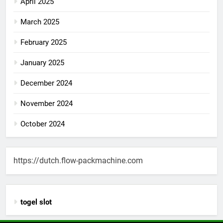
April 2025
March 2025
February 2025
January 2025
December 2024
November 2024
October 2024
https://dutch.flow-packmachine.com
togel slot