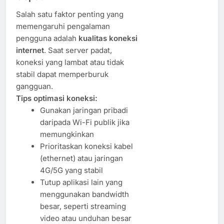
Salah satu faktor penting yang
memengaruhi pengalaman
pengguna adalah
kualitas koneksi
internet
. Saat server padat,
koneksi yang lambat atau tidak
stabil dapat memperburuk
gangguan.
Tips optimasi koneksi:
Gunakan jaringan pribadi
daripada Wi-Fi publik jika
memungkinkan
Prioritaskan koneksi kabel
(ethernet) atau jaringan
4G/5G yang stabil
Tutup aplikasi lain yang
menggunakan bandwidth
besar, seperti streaming
video atau unduhan besar