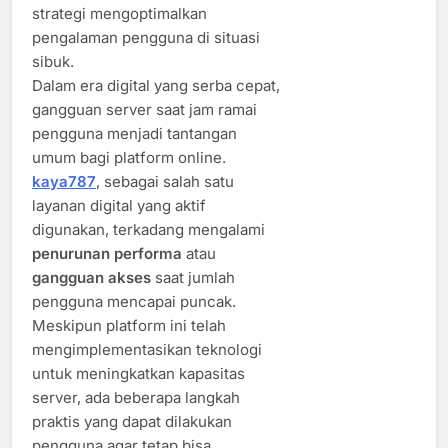
strategi mengoptimalkan
pengalaman pengguna di situasi
sibuk.
Dalam era digital yang serba cepat,
gangguan server saat jam ramai
pengguna menjadi tantangan
umum bagi platform online.
kaya787
, sebagai salah satu
layanan digital yang aktif
digunakan, terkadang mengalami
penurunan performa
atau
gangguan akses
saat jumlah
pengguna mencapai puncak.
Meskipun platform ini telah
mengimplementasikan teknologi
untuk meningkatkan kapasitas
server, ada beberapa langkah
praktis yang dapat dilakukan
pengguna agar tetap bisa