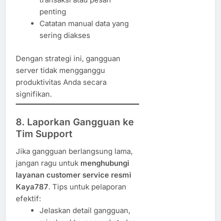
penting
Catatan manual data yang
sering diakses
Dengan strategi ini, gangguan
server tidak mengganggu
produktivitas Anda secara
signifikan.
8. Laporkan Gangguan ke
Tim Support
Jika gangguan berlangsung lama,
jangan ragu untuk
menghubungi
layanan customer service resmi
Kaya787
. Tips untuk pelaporan
efektif:
Jelaskan detail gangguan,