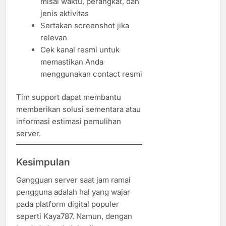
misal waktu, perangkat, dan
jenis aktivitas
Sertakan screenshot jika
relevan
Cek kanal resmi untuk
memastikan Anda
menggunakan contact resmi
Tim support dapat membantu
memberikan solusi sementara atau
informasi estimasi pemulihan
server.
Kesimpulan
Gangguan server saat jam ramai
pengguna adalah hal yang wajar
pada platform digital populer
seperti Kaya787. Namun, dengan