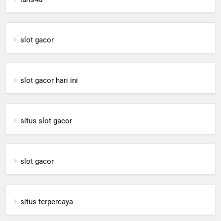
slot gacor
slot gacor hari ini
situs slot gacor
slot gacor
situs terpercaya