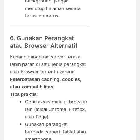
background, jangan
menutup halaman secara
terus-menerus
6. Gunakan Perangkat
atau Browser Alternatif
Kadang gangguan server terasa
lebih parah di satu jenis perangkat
atau browser tertentu karena
keterbatasan caching, cookies,
atau kompatibilitas
.
Tips praktis:
Coba akses melalui browser
lain (misal Chrome, Firefox,
atau Edge)
Gunakan perangkat
berbeda, seperti tablet atau
smartphone