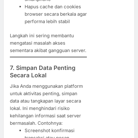
Hapus cache dan cookies
browser secara berkala agar
performa lebih stabil
Langkah ini sering membantu
mengatasi masalah akses
sementara akibat gangguan server.
7. Simpan Data Penting
Secara Lokal
Jika Anda menggunakan platform
untuk aktivitas penting, simpan
data atau tangkapan layar secara
lokal. Ini menghindari risiko
kehilangan informasi saat server
bermasalah. Contohnya:
Screenshot konfirmasi
transaksi atau pesan