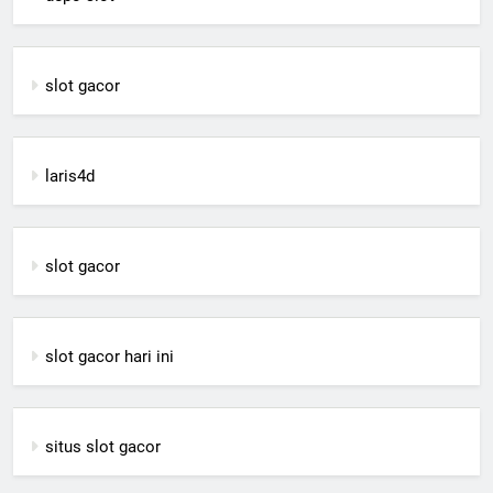
slot gacor
laris4d
slot gacor
slot gacor hari ini
situs slot gacor