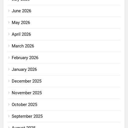
June 2026
May 2026
April 2026
March 2026
February 2026
January 2026
December 2025
November 2025
October 2025
September 2025