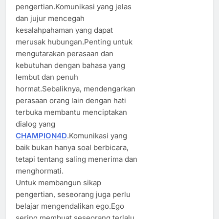
pengertian.Komunikasi yang jelas
dan jujur mencegah
kesalahpahaman yang dapat
merusak hubungan.Penting untuk
mengutarakan perasaan dan
kebutuhan dengan bahasa yang
lembut dan penuh
hormat.Sebaliknya, mendengarkan
perasaan orang lain dengan hati
terbuka membantu menciptakan
dialog yang
CHAMPION4D
.Komunikasi yang
baik bukan hanya soal berbicara,
tetapi tentang saling menerima dan
menghormati.
Untuk membangun sikap
pengertian, seseorang juga perlu
belajar mengendalikan ego.Ego
sering membuat seseorang terlalu