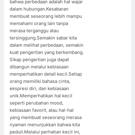
bahwa perbedaan adalah hal wajar
dalam hubungan.Kesabaran
membuat seseorang lebih mampu
memahami orang lain tanpa
merasa terganggu atau
tersinggung.Semakin sabar kita
dalam melihat perbedaan, semakin
kuat pengertian yang berkembang.
Sikap pengertian juga dapat
dibangun melalui kebiasaan
memperhatikan detail kecil.Setiap
orang memiliki bahasa cinta,
ekspresi diri, dan kebiasaan
unik.Memperhatikan hal kecil
seperti perubahan mood,
kebiasaan favorit, atau hal-hal
yang membuat seseorang merasa
nyaman menunjukkan bahwa kita
peduli.Melalui perhatian kecil ini,