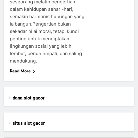
seseorang melatih pengertian
dalam kehidupan sehari-hari,
semakin harmonis hubungan yang
ia bangun.Pengertian bukan
sekadar nilai moral, tetapi kunci
penting untuk menciptakan
lingkungan sosial yang lebih
lembut, penuh empati, dan saling
mendukung.
Read More
dana slot gacor
situs slot gacor