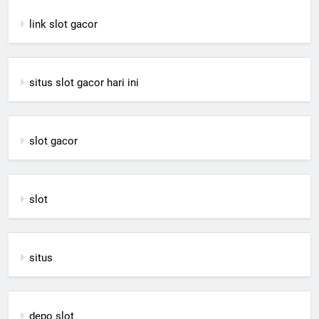
link slot gacor
situs slot gacor hari ini
slot gacor
slot
situs
depo slot