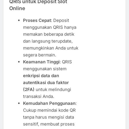
QRIS untuk Deposit Slot
Online
Proses Cepat
: Deposit
menggunakan QRIS hanya
memakan beberapa detik
dan langsung terupdate,
memungkinkan Anda untuk
segera bermain.
Keamanan Tinggi
: QRIS
menggunakan sistem
enkripsi data dan
autentikasi dua faktor
(2FA)
untuk melindungi
transaksi Anda.
Kemudahan Penggunaan
:
Cukup memindai kode QR
tanpa harus mengisi data
sensitif, membuat proses