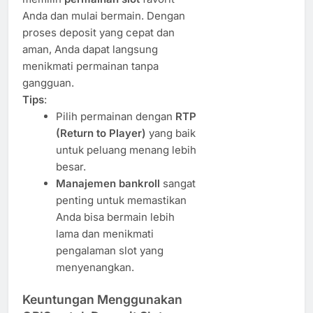
Anda dan mulai bermain. Dengan
proses deposit yang cepat dan
aman, Anda dapat langsung
menikmati permainan tanpa
gangguan.
Tips
:
Pilih permainan dengan
RTP
(Return to Player)
yang baik
untuk peluang menang lebih
besar.
Manajemen bankroll
sangat
penting untuk memastikan
Anda bisa bermain lebih
lama dan menikmati
pengalaman slot yang
menyenangkan.
Keuntungan Menggunakan