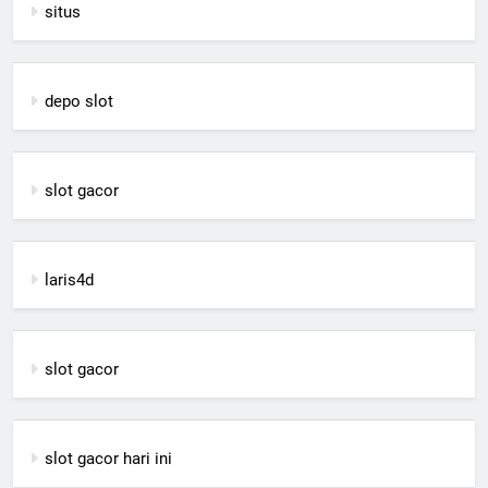
situs
depo slot
slot gacor
laris4d
slot gacor
slot gacor hari ini