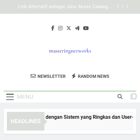
Skip
Link Alternatif sebagai Jalur Akses Cadangan
to
yang Aman
content
EDWINSLOT Login dan Faktor Penting dalam
Menjaga Stabilitas Akses
Cara Akses Login Edwinslot dengan Mudah,
Aman, dan Efisien
TIARA4D Login dengan Sistem yang Ringkas dan
User-Friendly untuk Akses Lebih Terarah
Link Alternatif sebagai Jalur Akses Cadangan
yang Aman
Mastering
Dapatkan Pelatihan Jaringan Profesional
EDWINSLOT Login dan Faktor Penting dalam
NEWSLETTER
RANDOM NEWS
Networks
Menjaga Stabilitas Akses
Dan Sertifikasi Dari Mastering Networks.
Cara Akses Login Edwinslot dengan Mudah,
Aman, dan Efisien
MENU
TIARA4D Login dengan Sistem yang Ringkas dan User-Friend
HEADLINES
1 Month Ago