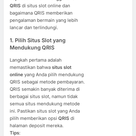
QRIS
di situs slot online dan
bagaimana QRIS memberikan
pengalaman bermain yang lebih
lancar dan terlindungi.
1.
Pilih Situs Slot yang
Mendukung QRIS
Langkah pertama adalah
memastikan bahwa
situs slot
online
yang Anda pilih mendukung
QRIS sebagai metode pembayaran.
QRIS semakin banyak diterima di
berbagai situs slot, namun tidak
semua situs mendukung metode
ini. Pastikan situs slot yang Anda
pilih memberikan opsi
QRIS
di
halaman deposit mereka.
Tips
: