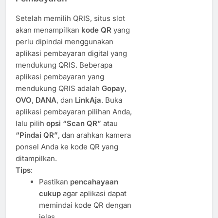
Setelah memilih QRIS, situs slot
akan menampilkan
kode QR
yang
perlu dipindai menggunakan
aplikasi pembayaran digital yang
mendukung QRIS. Beberapa
aplikasi pembayaran yang
mendukung QRIS adalah
Gopay
,
OVO
,
DANA
, dan
LinkAja
. Buka
aplikasi pembayaran pilihan Anda,
lalu pilih
opsi “Scan QR”
atau
“Pindai QR”
, dan arahkan kamera
ponsel Anda ke kode QR yang
ditampilkan.
Tips
:
Pastikan
pencahayaan
cukup
agar aplikasi dapat
memindai kode QR dengan
jelas.