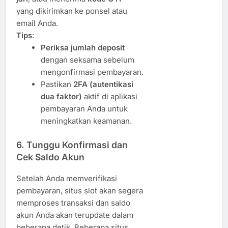
yang dikirimkan ke ponsel atau
email Anda.
Tips
:
Periksa jumlah deposit
dengan seksama sebelum
mengonfirmasi pembayaran.
Pastikan
2FA (autentikasi
dua faktor)
aktif di aplikasi
pembayaran Anda untuk
meningkatkan keamanan.
6.
Tunggu Konfirmasi dan
Cek Saldo Akun
Setelah Anda memverifikasi
pembayaran, situs slot akan segera
memproses transaksi dan saldo
akun Anda akan terupdate dalam
beberapa detik. Beberapa situs