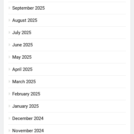
September 2025
August 2025
July 2025
June 2025
May 2025
April 2025
March 2025
February 2025
January 2025
December 2024
November 2024