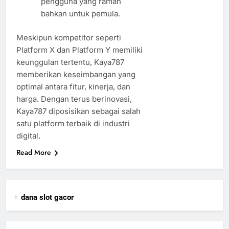
pengguna yang ramah
bahkan untuk pemula.
Meskipun kompetitor seperti
Platform X dan Platform Y memiliki
keunggulan tertentu, Kaya787
memberikan keseimbangan yang
optimal antara fitur, kinerja, dan
harga. Dengan terus berinovasi,
Kaya787 diposisikan sebagai salah
satu platform terbaik di industri
digital.
Read More
dana slot gacor