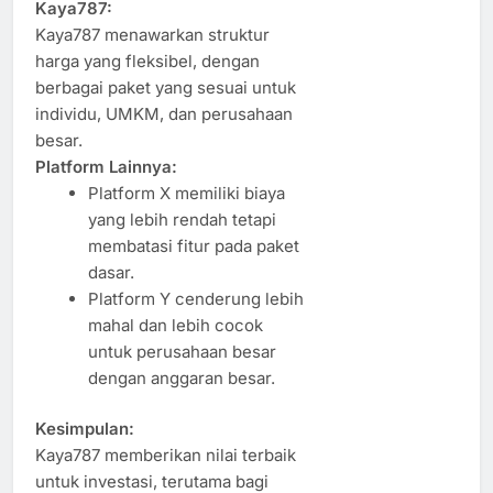
Kaya787:
Kaya787 menawarkan struktur
harga yang fleksibel, dengan
berbagai paket yang sesuai untuk
individu, UMKM, dan perusahaan
besar.
Platform Lainnya:
Platform X memiliki biaya
yang lebih rendah tetapi
membatasi fitur pada paket
dasar.
Platform Y cenderung lebih
mahal dan lebih cocok
untuk perusahaan besar
dengan anggaran besar.
Kesimpulan:
Kaya787 memberikan nilai terbaik
untuk investasi, terutama bagi