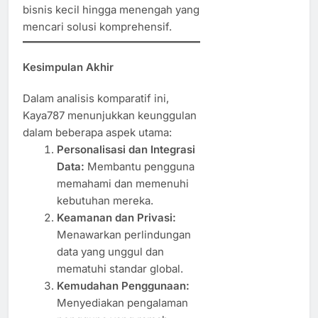
bisnis kecil hingga menengah yang
mencari solusi komprehensif.
Kesimpulan Akhir
Dalam analisis komparatif ini,
Kaya787 menunjukkan keunggulan
dalam beberapa aspek utama:
Personalisasi dan Integrasi
Data:
Membantu pengguna
memahami dan memenuhi
kebutuhan mereka.
Keamanan dan Privasi:
Menawarkan perlindungan
data yang unggul dan
mematuhi standar global.
Kemudahan Penggunaan:
Menyediakan pengalaman