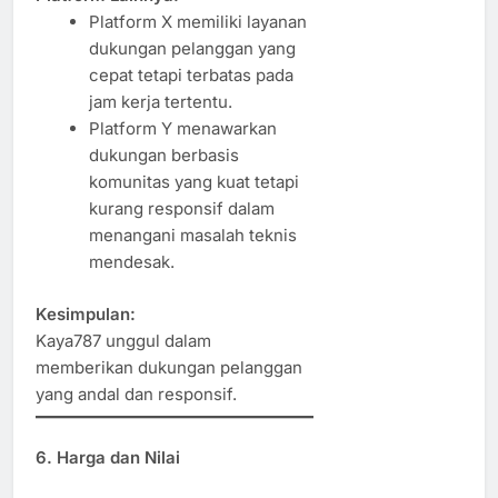
Platform X memiliki layanan
dukungan pelanggan yang
cepat tetapi terbatas pada
jam kerja tertentu.
Platform Y menawarkan
dukungan berbasis
komunitas yang kuat tetapi
kurang responsif dalam
menangani masalah teknis
mendesak.
Kesimpulan:
Kaya787 unggul dalam
memberikan dukungan pelanggan
yang andal dan responsif.
6. Harga dan Nilai