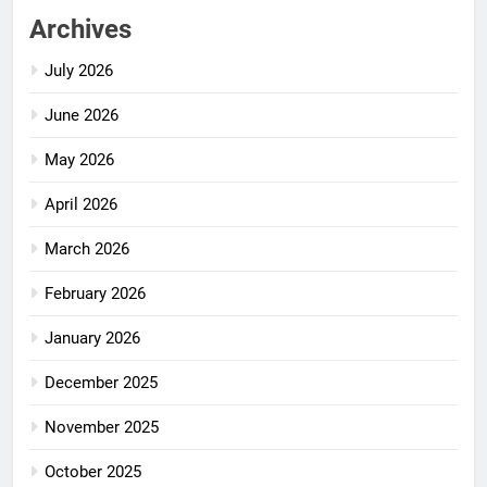
Archives
July 2026
June 2026
May 2026
April 2026
March 2026
February 2026
January 2026
December 2025
November 2025
October 2025