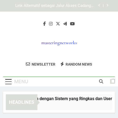
Skip
Link Alternatif sebagai Jalur Akses Cadangan
to
yang Aman
content
EDWINSLOT Login dan Faktor Penting dalam
Menjaga Stabilitas Akses
Cara Akses Login Edwinslot dengan Mudah,
Aman, dan Efisien
TIARA4D Login dengan Sistem yang Ringkas dan
User-Friendly untuk Akses Lebih Terarah
Link Alternatif sebagai Jalur Akses Cadangan
yang Aman
Mastering
Dapatkan Pelatihan Jaringan Profesional
EDWINSLOT Login dan Faktor Penting dalam
NEWSLETTER
RANDOM NEWS
Networks
Menjaga Stabilitas Akses
Dan Sertifikasi Dari Mastering Networks.
Cara Akses Login Edwinslot dengan Mudah,
Aman, dan Efisien
MENU
TIARA4D Login dengan Sistem yang Ringkas dan User-Frien
HEADLINES
4 Weeks Ago