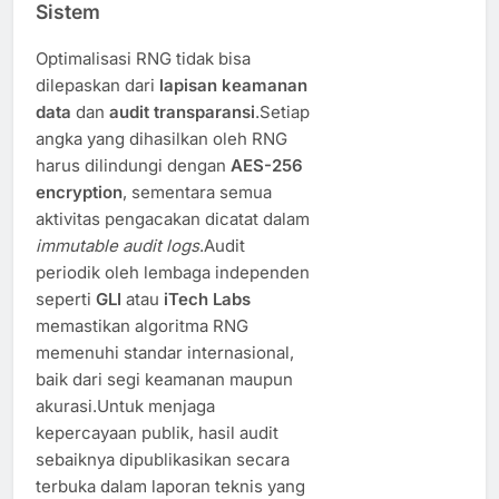
Sistem
Optimalisasi RNG tidak bisa
dilepaskan dari
lapisan keamanan
data
dan
audit transparansi
.Setiap
angka yang dihasilkan oleh RNG
harus dilindungi dengan
AES-256
encryption
, sementara semua
aktivitas pengacakan dicatat dalam
immutable audit logs
.Audit
periodik oleh lembaga independen
seperti
GLI
atau
iTech Labs
memastikan algoritma RNG
memenuhi standar internasional,
baik dari segi keamanan maupun
akurasi.Untuk menjaga
kepercayaan publik, hasil audit
sebaiknya dipublikasikan secara
terbuka dalam laporan teknis yang