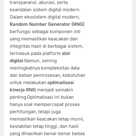
transparansi, akurasi, serta
keandalan sistem digital modern.
Dalam ekosistem digital modern,
Random Number Generator (RNG)
berfungsi sebagai komponen inti
yang memastikan keacakan dan
integritas hasil di berbagai sistem,
termasuk pada platform
slot
digital
.Namun, seiring
meningkatnya kompleksitas data
dan beban pemrosesan, kebutuhan
untuk melakukan
optimalisasi
kinerja RNG
menjadi semakin
penting.Optimalisasi ini bukan
hanya soal mempercepat proses
perhitungan, tetapi juga
memastikan keacakan tetap murni,
kestabilan tetap tinggi, dan hasil
yang dihasilkan benar-benar bebas