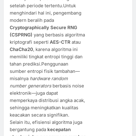
setelah periode tertentu.Untuk
menghindari hal ini, pengembang
modern beralih pada
Cryptographically Secure RNG
(CSPRNG)
yang berbasis algoritma
kriptografi seperti
AES-CTR
atau
ChaCha20
, karena algoritma ini
memiliki tingkat entropi tinggi dan
tahan prediksi.Penggunaan
sumber entropi fisik tambahan—
misalnya
hardware random
number generators
berbasis noise
elektronik—juga dapat
memperkaya distribusi angka acak,
sehingga meningkatkan kualitas
keacakan secara signifikan.
Selain itu, efisiensi algoritma juga
bergantung pada
kecepatan