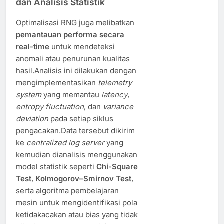
dan Analisis Statistik
Optimalisasi RNG juga melibatkan
pemantauan performa secara
real-time
untuk mendeteksi
anomali atau penurunan kualitas
hasil.Analisis ini dilakukan dengan
mengimplementasikan
telemetry
system
yang memantau
latency
,
entropy fluctuation
, dan
variance
deviation
pada setiap siklus
pengacakan.Data tersebut dikirim
ke
centralized log server
yang
kemudian dianalisis menggunakan
model statistik seperti
Chi-Square
Test
,
Kolmogorov–Smirnov Test
,
serta algoritma pembelajaran
mesin untuk mengidentifikasi pola
ketidakacakan atau bias yang tidak