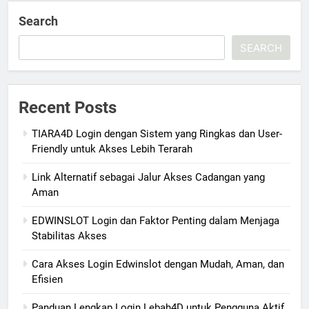
Search
SEARCH
Recent Posts
TIARA4D Login dengan Sistem yang Ringkas dan User-
Friendly untuk Akses Lebih Terarah
Link Alternatif sebagai Jalur Akses Cadangan yang
Aman
EDWINSLOT Login dan Faktor Penting dalam Menjaga
Stabilitas Akses
Cara Akses Login Edwinslot dengan Mudah, Aman, dan
Efisien
Panduan Lengkap Login Lebah4D untuk Pengguna Aktif