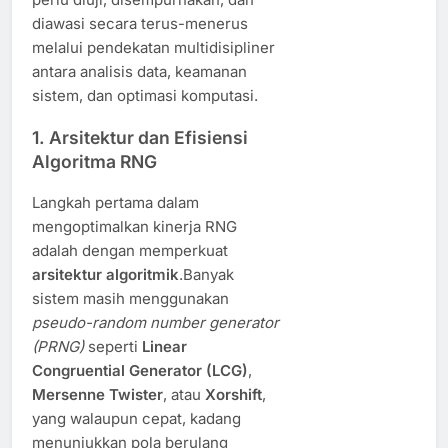
diawasi secara terus-menerus
melalui pendekatan multidisipliner
antara analisis data, keamanan
sistem, dan optimasi komputasi.
1. Arsitektur dan Efisiensi
Algoritma RNG
Langkah pertama dalam
mengoptimalkan kinerja RNG
adalah dengan memperkuat
arsitektur algoritmik
.Banyak
sistem masih menggunakan
pseudo-random number generator
(PRNG)
seperti
Linear
Congruential Generator (LCG)
,
Mersenne Twister
, atau
Xorshift
,
yang walaupun cepat, kadang
menunjukkan pola berulang