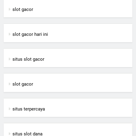
slot gacor
slot gacor hari ini
situs slot gacor
slot gacor
situs terpercaya
situs slot dana