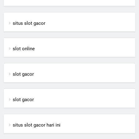
situs slot gacor
slot online
slot gacor
slot gacor
situs slot gacor hari ini