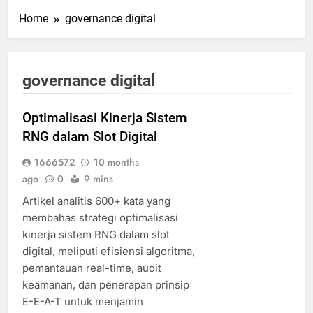
Home
governance digital
governance digital
Optimalisasi Kinerja Sistem
RNG dalam Slot Digital
1666572
10 months
ago
0
9 mins
Artikel analitis 600+ kata yang
membahas strategi optimalisasi
kinerja sistem RNG dalam slot
digital, meliputi efisiensi algoritma,
pemantauan real-time, audit
keamanan, dan penerapan prinsip
E-E-A-T untuk menjamin