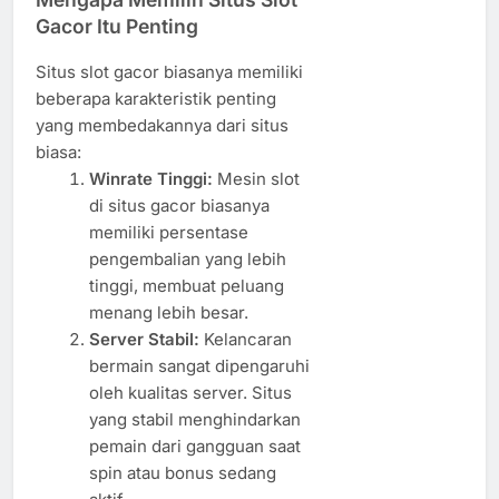
Gacor Itu Penting
Situs slot gacor biasanya memiliki
beberapa karakteristik penting
yang membedakannya dari situs
biasa:
Winrate Tinggi:
Mesin slot
di situs gacor biasanya
memiliki persentase
pengembalian yang lebih
tinggi, membuat peluang
menang lebih besar.
Server Stabil:
Kelancaran
bermain sangat dipengaruhi
oleh kualitas server. Situs
yang stabil menghindarkan
pemain dari gangguan saat
spin atau bonus sedang