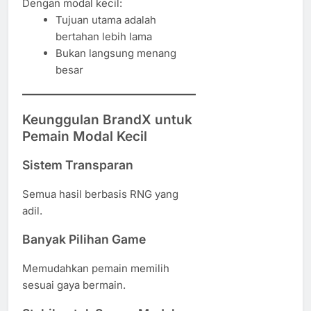
Dengan modal kecil:
Tujuan utama adalah
bertahan lebih lama
Bukan langsung menang
besar
Keunggulan BrandX untuk
Pemain Modal Kecil
Sistem Transparan
Semua hasil berbasis RNG yang
adil.
Banyak Pilihan Game
Memudahkan pemain memilih
sesuai gaya bermain.