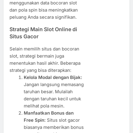
menggunakan data bocoran slot
dan pola spin bisa meningkatkan
peluang Anda secara signifikan.
Strategi Main Slot Online di
Situs Gacor
Selain memilih situs dan bocoran
slot, strategi bermain juga
menentukan hasil akhir. Beberapa
strategi yang bisa diterapkan:
Kelola Modal dengan Bijak:
Jangan langsung memasang
taruhan besar. Mulailah
dengan taruhan kecil untuk
melihat pola mesin.
Manfaatkan Bonus dan
Free Spin:
Situs slot gacor
biasanya memberikan bonus