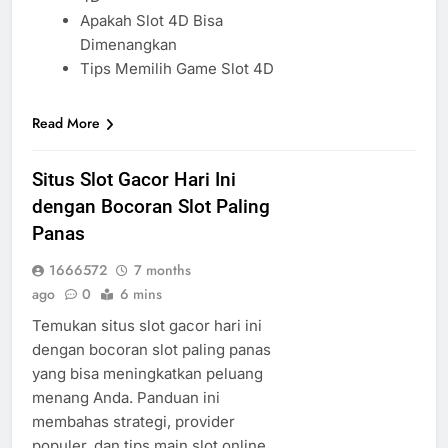
Apakah Slot 4D Bisa
Dimenangkan
Tips Memilih Game Slot 4D
Read More
Situs Slot Gacor Hari Ini
dengan Bocoran Slot Paling
Panas
1666572
7 months
ago
0
6 mins
Temukan situs slot gacor hari ini
dengan bocoran slot paling panas
yang bisa meningkatkan peluang
menang Anda. Panduan ini
membahas strategi, provider
populer, dan tips main slot online