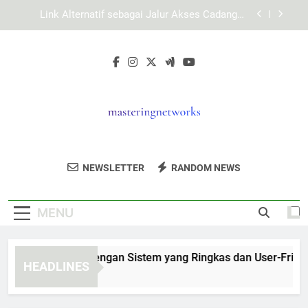
Skip
EDWINSLOT Login dan Faktor Penting dalam
to
Menjaga Stabilitas Akses
content
Cara Akses Login Edwinslot dengan Mudah,
Aman, dan Efisien
TIARA4D Login dengan Sistem yang Ringkas dan
User-Friendly untuk Akses Lebih Terarah
Link Alternatif sebagai Jalur Akses Cadangan
yang Aman
EDWINSLOT Login dan Faktor Penting dalam
Menjaga Stabilitas Akses
Mastering
Dapatkan Pelatihan Jaringan Profesional
Cara Akses Login Edwinslot dengan Mudah,
NEWSLETTER
RANDOM NEWS
Networks
Aman, dan Efisien
Dan Sertifikasi Dari Mastering Networks.
MENU
IARA4D Login dengan Sistem yang Ringkas dan User-Friendly 
HEADLINES
Month Ago