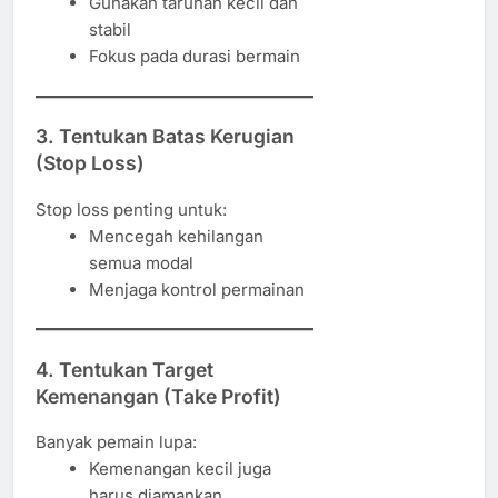
Gunakan taruhan kecil dan
stabil
Fokus pada durasi bermain
3. Tentukan Batas Kerugian
(Stop Loss)
Stop loss penting untuk:
Mencegah kehilangan
semua modal
Menjaga kontrol permainan
4. Tentukan Target
Kemenangan (Take Profit)
Banyak pemain lupa:
Kemenangan kecil juga
harus diamankan