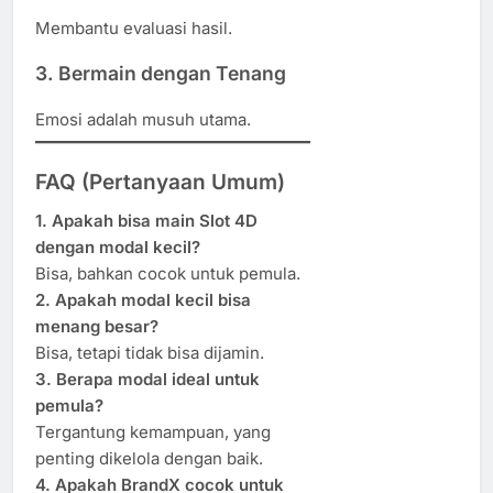
Membantu evaluasi hasil.
3. Bermain dengan Tenang
Emosi adalah musuh utama.
FAQ (Pertanyaan Umum)
1. Apakah bisa main Slot 4D
dengan modal kecil?
Bisa, bahkan cocok untuk pemula.
2. Apakah modal kecil bisa
menang besar?
Bisa, tetapi tidak bisa dijamin.
3. Berapa modal ideal untuk
pemula?
Tergantung kemampuan, yang
penting dikelola dengan baik.
4. Apakah BrandX cocok untuk