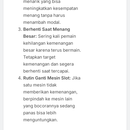
menarik yang bisa
meningkatkan kesempatan
menang tanpa harus
menambah modal.
Berhenti Saat Menang
Besar:
Sering kali pemain
kehilangan kemenangan
besar karena terus bermain.
Tetapkan target
kemenangan dan segera
berhenti saat tercapai.
Rutin Ganti Mesin Slot:
Jika
satu mesin tidak
memberikan kemenangan,
berpindah ke mesin lain
yang bocorannya sedang
panas bisa lebih
menguntungkan.