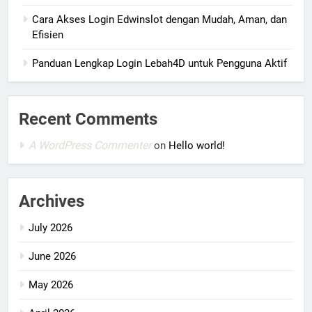
Cara Akses Login Edwinslot dengan Mudah, Aman, dan
Efisien
Panduan Lengkap Login Lebah4D untuk Pengguna Aktif
Recent Comments
A WordPress Commenter
on
Hello world!
Archives
July 2026
June 2026
May 2026