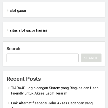
slot gacor
situs slot gacor hari ini
Search
SEARCH
Recent Posts
TIARA4D Login dengan Sistem yang Ringkas dan User-
Friendly untuk Akses Lebih Terarah
Link Alternatif sebagai Jalur Akses Cadangan yang