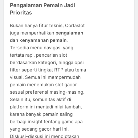
Pengalaman Pemain Jadi
Prioritas
Bukan hanya fitur teknis, Corlaslot
juga memperhatikan
pengalaman
dan kenyamanan pemain
.
Tersedia menu navigasi yang
tertata rapi, pencarian slot
berdasarkan kategori, hingga opsi
filter seperti tingkat RTP atau tema
visual. Semua ini mempermudah
pemain menemukan slot gacor
sesuai preferensi masing-masing.
Selain itu, komunitas aktif di
platform ini menjadi nilai tambah,
karena banyak pemain saling
berbagi insight tentang game apa
yang sedang gacor hari ini.
Diskusi-diskusi ini menciptakan