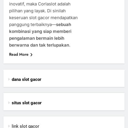
inovatif, maka Corlaslot adalah
pilihan yang layak. Di sinilah
keseruan slot gacor mendapatkan
panggung terbaiknya—
sebuah
kombinasi yang siap memberi
pengalaman bermain lebih
berwarna dan tak terlupakan
.
Read More
dana slot gacor
situs slot gacor
link slot gacor