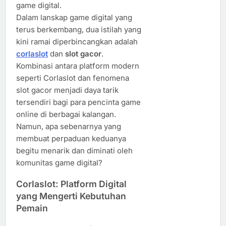
game digital.
Dalam lanskap game digital yang
terus berkembang, dua istilah yang
kini ramai diperbincangkan adalah
corlaslot
dan
slot gacor
.
Kombinasi antara platform modern
seperti Corlaslot dan fenomena
slot gacor menjadi daya tarik
tersendiri bagi para pencinta game
online di berbagai kalangan.
Namun, apa sebenarnya yang
membuat perpaduan keduanya
begitu menarik dan diminati oleh
komunitas game digital?
Corlaslot: Platform Digital
yang Mengerti Kebutuhan
Pemain