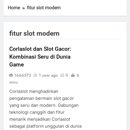
Home
fitur slot modern
fitur slot modern
Corlaslot dan Slot Gacor:
Kombinasi Seru di Dunia
Game
1666572
1 year ago
0
6
mins
Corlaslot menghadirkan
pengalaman bermain slot gacor
yang seru dan modern. Gabungan
teknologi canggih dan fitur
menarik menjadikan Corlaslot
sebagai platform unggulan di dunia