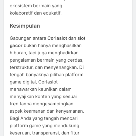
ekosistem bermain yang
kolaboratif dan edukatif.
Kesimpulan
Gabungan antara
Corlaslot
dan
slot
gacor
bukan hanya menghasilkan
hiburan, tapi juga menghadirkan
pengalaman bermain yang cerdas,
terstruktur, dan menyenangkan. Di
tengah banyaknya pilihan platform
game digital, Corlaslot
menawarkan keunikan dalam
menyajikan konten yang sesuai
tren tanpa mengesampingkan
aspek keamanan dan kenyamanan.
Bagi Anda yang tengah mencari
platform game yang mendukung
keseruan, transparansi, dan fitur