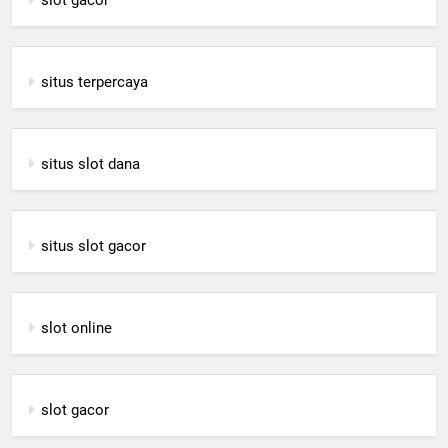
slot gacor
situs terpercaya
situs slot dana
situs slot gacor
slot online
slot gacor