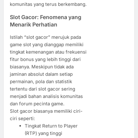
komunitas yang terus berkembang.
Slot Gacor: Fenomena yang
Menarik Perhatian
Istilah “slot gacor” merujuk pada
game slot yang dianggap memiliki
tingkat kemenangan atau frekuensi
fitur bonus yang lebih tinggi dari
biasanya. Meskipun tidak ada
jaminan absolut dalam setiap
permainan, pola dan statistik
tertentu dari slot gacor sering
menjadi bahan analisis komunitas
dan forum pecinta game.
Slot gacor biasanya memiliki ciri-
ciri seperti:
Tingkat Return to Player
(RTP) yang tinggi